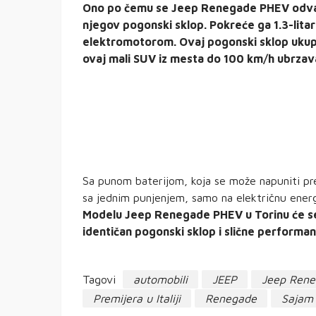
Ono po čemu se Jeep Renegade PHEV odvaj
njegov pogonski sklop. Pokreće ga 1.3-litar
elektromotorom. Ovaj pogonski sklop ukupn
ovaj mali SUV iz mesta do 100 km/h ubrzava
Sa punom baterijom, koja se može napuniti pr
sa jednim punjenjem, samo na električnu energ
Modelu Jeep Renegade PHEV u Torinu će se
identičan pogonski sklop i slične performan
Tagovi
automobili
JEEP
Jeep Ren
Premijera u Italiji
Renegade
Sajam