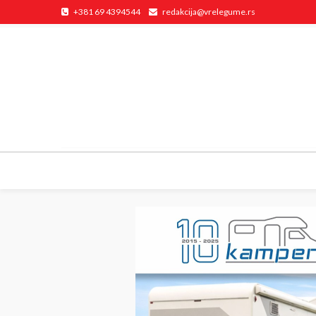
+381 69 4394544
redakcija@vrelegume.rs