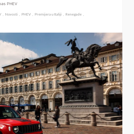
mpas PHEV
V
Novosti
PHEV
Premijera u Italiji
Renegade