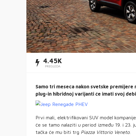
4.45K
PREGLEDA
Samo tri meseca nakon svetske premijere 
plug-in hibridnoj varijanti će imati svoj debi 
Prvi mali, elektrifikovani SUV model kompanije
će se tamo nalaziti u period između 19. i 23. 
tačka će mu biti trg
Piazza Vittorio Veneto
.