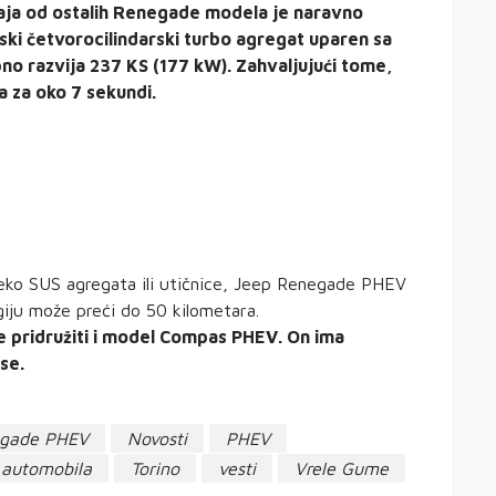
a od ostalih Renegade modela je naravno
ski četvorocilindarski turbo agregat uparen sa
o razvija 237 KS (177 kW). Zahvaljujući tome,
 za oko 7 sekundi.
eko SUS agregata ili utičnice, Jeep Renegade PHEV
iju može preći do 50 kilometara.
 pridružiti i model Compas PHEV. On ima
se.
egade PHEV
Novosti
PHEV
 automobila
Torino
vesti
Vrele Gume