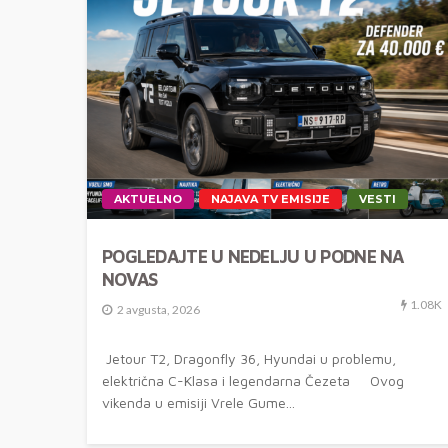
AKTUELNO
NAJAVA TV EMISIJE
VESTI
POGLEDAJTE U NEDELJU U PODNE NA
NOVAS
1.08K
2 avgusta, 2026
Jetour T2, Dragonfly 36, Hyundai u problemu,
električna C-Klasa i legendarna Čezeta Ovog
vikenda u emisiji Vrele Gume...