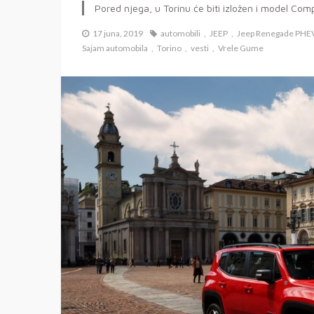
Pored njega, u Torinu će biti izložen i model Co
17 juna, 2019
automobili
JEEP
Jeep Renegade PHE
Sajam automobila
Torino
vesti
Vrele Gume