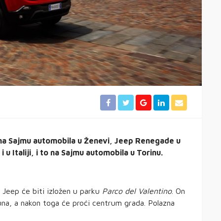
na Sajmu automobila u Ženevi, Jeep Renegade u
i u Italiji, i to na Sajmu automobila u Torinu.
 Jeep će biti izložen u parku
Parco del Valentino
. On
juna, a nakon toga će proći centrum grada. Polazna