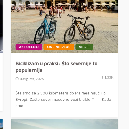
AKTUELNO
ONLINE PLUS
VESTI
Biciklizam u praksi: Što severnije to
popularnije
1.33K
4 avgusta, 2026
Šta smo za 2.500 kilometara do Malmea naučili o
Evropi: Zašto sever masovno vozi bicikle!? Kada
smo...