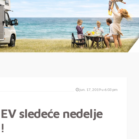
jun. 17, 2019 u 6:03 pm
EV sledeće nedelje
!