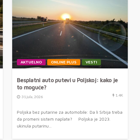
AKTUELNO
ONLINE PLUS
VESTI
Besplatni auto putevi u Poljskoj: kako je
to moguće?
1.4K
31 jula, 2026
Poljska bez putarine za automobile: Da li Srbija treba
da promeni sistem naplate? Poljska je 2023.
ukinula putarinu...