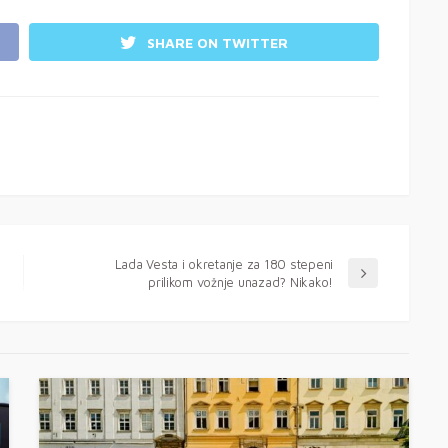
SHARE ON TWITTER
Lada Vesta i okretanje za 180 stepeni
prilikom vožnje unazad? Nikako!