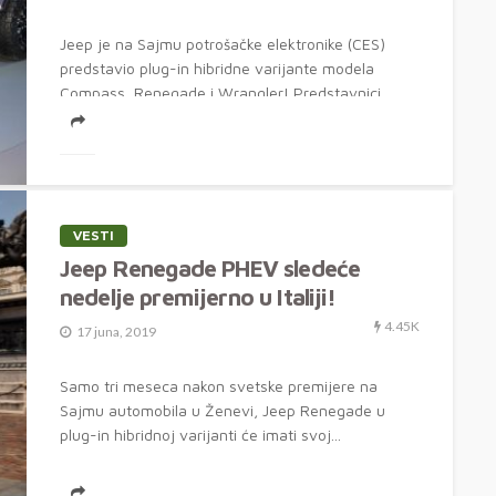
Jeep je na Sajmu potrošačke elektronike (CES)
predstavio plug-in hibridne varijante modela
Compass, Renegade i Wrangler! Predstavnici
američkog proizvođača nisu...
VESTI
Jeep Renegade PHEV sledeće
nedelje premijerno u Italiji!
4.45K
17 juna, 2019
Samo tri meseca nakon svetske premijere na
Sajmu automobila u Ženevi, Jeep Renegade u
plug-in hibridnoj varijanti će imati svoj...