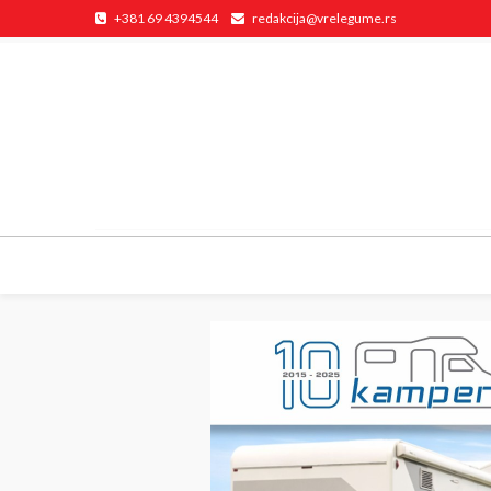
+381 69 4394544
redakcija@vrelegume.rs