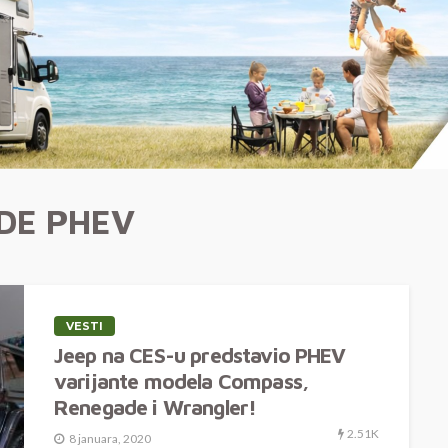
DE PHEV
VESTI
Jeep na CES-u predstavio PHEV
varijante modela Compass,
Renegade i Wrangler!
2.51K
8 januara, 2020