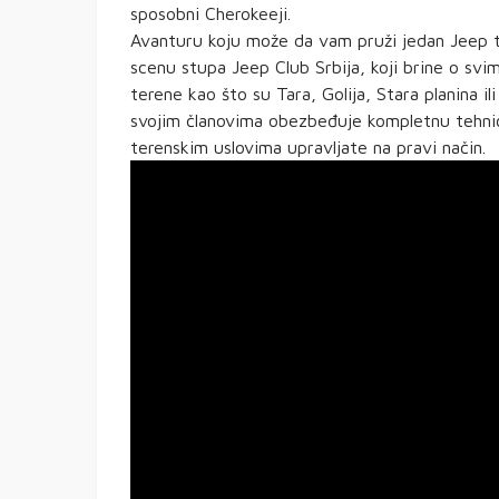
sposobni Cherokeeji.
Avanturu koju može da vam pruži jedan Jeep te
scenu stupa Jeep Club Srbija, koji brine o sv
terene kao što su Tara, Golija, Stara planina il
svojim članovima obezbeđuje kompletnu tehnič
terenskim uslovima upravljate na pravi način.