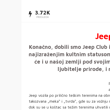
3.72K
PREGLEDA
Jee
Konačno, dobili smo Jeep Club i
najizraženjim kultnim statusom
će i u našoj zemlji pod svoji
ljubitelje prirode, 
Jeep vozila po prilično teškim terenima na obr
takozvana „meka“ i „tvrda“, gde su za vožnju na
dok su se u koštac sa težim terenima uhvatili