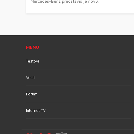
Mercedes-Benz predstavio je novu...
MENU
Testovi
Vesti
Forum
Internet TV