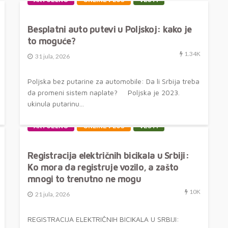
AKTUELNO
ONLINE PLUS
VESTI
Besplatni auto putevi u Poljskoj: kako je
to moguće?
1.34K
31 jula, 2026
Poljska bez putarine za automobile: Da li Srbija treba
da promeni sistem naplate? Poljska je 2023.
ukinula putarinu...
AKTUELNO
ONLINE PLUS
VESTI
Registracija električnih bicikala u Srbiji:
Ko mora da registruje vozilo, a zašto
mnogi to trenutno ne mogu
10K
21 jula, 2026
REGISTRACIJA ELEKTRIČNIH BICIKALA U SRBIJI: