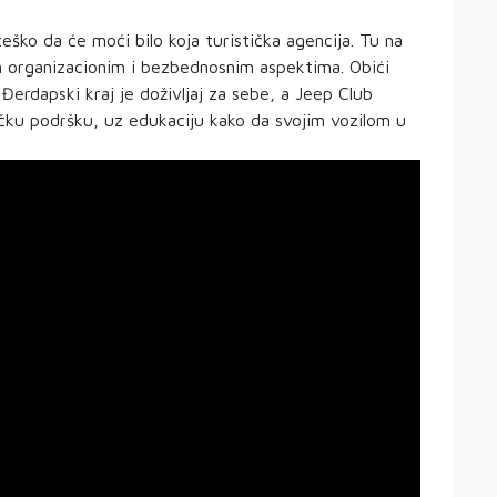
ško da će moći bilo koja turistička agencija. Tu na
im organizacionim i bezbednosnim aspektima. Obići
i Đerdapski kraj je doživljaj za sebe, a Jeep Club
ku podršku, uz edukaciju kako da svojim vozilom u