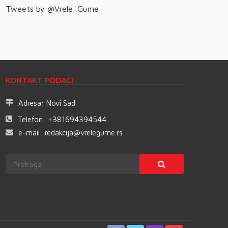
Tweets by @Vrele_Gume
KONTAKT PODACI
Adresa:
Novi Sad
Telefon:
+381694394544
e-mail:
redakcija@vrelegume.rs