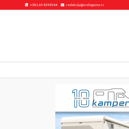
+381 69 4394544
redakcija@vrelegume.rs