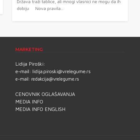
Država traži tablice, ali mnogi vlasnici ne mogu da ih
dobiju Nova pravila...
MARKETING
Lidija Piroški:
e-mail:
lidija.piroski@vrelegume.rs
e-mail:
redakcija@vrelegume.rs
CENOVNIK OGLAŠAVANJA
MEDIA INFO
MEDIA INFO ENGLISH