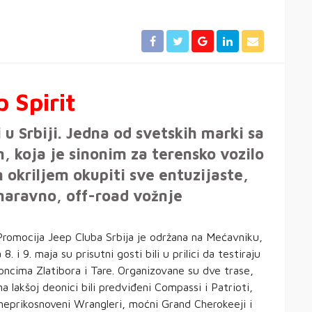
p Spirit
 u Srbiji. Jedna od svetskih marki sa
, koja je sinonim za terensko vozilo
m okriljem okupiti sve entuzijaste,
i naravno, off-road vožnje
Promocija Jeep Cluba Srbija je održana na Mećavniku,
a 8. i 9. maja su prisutni gosti bili u prilici da testiraju
oncima Zlatibora i Tare. Organizovane su dve trase,
 lakšoj deonici bili predviđeni Compassi i Patrioti,
 neprikosnoveni Wrangleri, moćni Grand Cherokeeji i