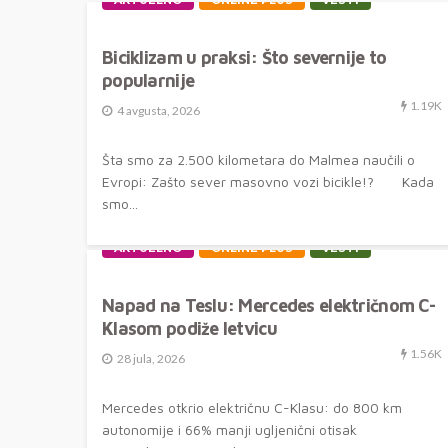
AKTUELNO
ONLINE PLUS
VESTI
Biciklizam u praksi: Što severnije to
popularnije
1.19K
4 avgusta, 2026
Šta smo za 2.500 kilometara do Malmea naučili o
Evropi: Zašto sever masovno vozi bicikle!? Kada
smo...
AKTUELNO
ONLINE PLUS
VESTI
Napad na Teslu: Mercedes električnom C-
Klasom podiže letvicu
1.56K
28 jula, 2026
Mercedes otkrio električnu C-Klasu: do 800 km
autonomije i 66% manji ugljenični otisak