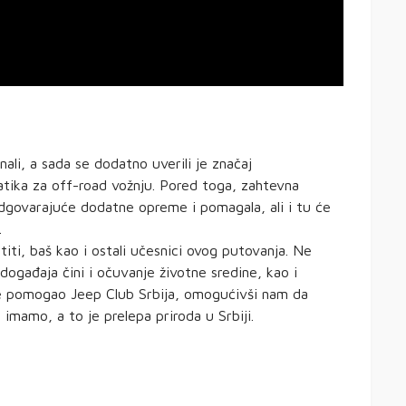
nali, a sada se dodatno uverili je značaj
tika za off-road vožnju. Pored toga, zahtevna
govarajuće dodatne opreme i pomagala, ali i tu će
.
ti, baš kao i ostali učesnici ovog putovanja. Ne
ogađaja čini i očuvanje životne sredine, kao i
m je pomogao Jeep Club Srbija, omogućivši nam da
imamo, a to je prelepa priroda u Srbiji.