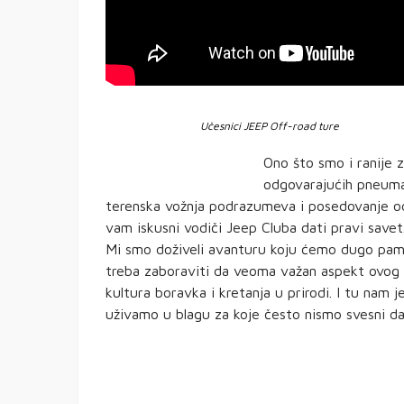
Učesnici JEEP Off-road ture
Ono što smo i ranije z
odgovarajućih pneuma
terenska vožnja podrazumeva i posedovanje od
vam iskusni vodiči Jeep Cluba dati pravi savet
Mi smo doživeli avanturu koju ćemo dugo pamti
treba zaboraviti da veoma važan aspekt ovog d
kultura boravka i kretanja u prirodi. I tu na
uživamo u blagu za koje često nismo svesni da 