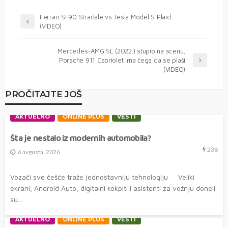
Ferrari SF90 Stradale vs Tesla Model S Plaid
(VIDEO)
Mercedes-AMG SL (2022.) stupio na scenu,
Porsche 911 Cabriolet ima čega da se plaši
(VIDEO)
PROČITAJTE JOŠ
AKTUELNO
ONLINE PLUS
VESTI
Šta je nestalo iz modernih automobila?
238
6 avgusta, 2026
Vozači sve češće traže jednostavniju tehnologiju Veliki
ekrani, Android Auto, digitalni kokpiti i asistenti za vožnju doneli
su...
AKTUELNO
ONLINE PLUS
VESTI