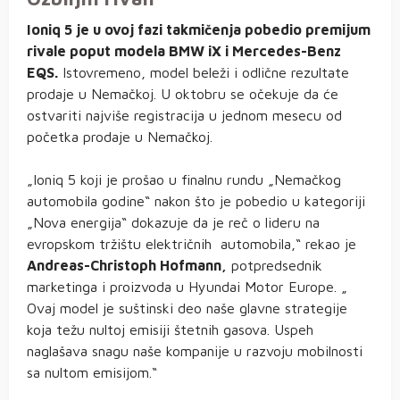
Ioniq 5 je u ovoj fazi takmičenja pobedio premijum
rivale poput modela BMW iX i Mercedes-Benz
EQS.
Istovremeno, model beleži i odlične rezultate
prodaje u Nemačkoj. U oktobru se očekuje da će
ostvariti najviše registracija u jednom mesecu od
početka prodaje u Nemačkoj.
„Ioniq 5 koji je prošao u finalnu rundu „Nemačkog
automobila godine“ nakon što je pobedio u kategoriji
„Nova energija“ dokazuje da je reč o lideru na
evropskom tržištu električnih automobila,“ rekao je
Andreas-Christoph Hofmann,
potpredsednik
marketinga i proizvoda u Hyundai Motor Europe. „
Ovaj model je suštinski deo naše glavne strategije
koja težu nultoj emisiji štetnih gasova. Uspeh
naglašava snagu naše kompanije u razvoju mobilnosti
sa nultom emisijom.“