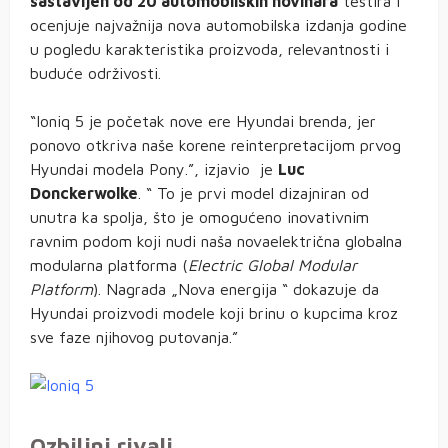
sastavljen od 20 automobilskih novinara
testira i
ocenjuje najvažnija nova automobilska izdanja godine
u pogledu karakteristika proizvoda, relevantnosti i
buduće održivosti.
“Ioniq 5 je početak nove ere Hyundai brenda, jer
ponovo otkriva naše korene reinterpretacijom prvog
Hyundai modela Pony.”, izjavio je
Luc
Donckerwolke
. “ To je prvi model dizajniran od
unutra ka spolja, što je omogućeno inovativnim
ravnim podom koji nudi naša novaelektrična globalna
modularna platforma (
Electric Global Modular
Platform
). Nagrada „Nova energija “ dokazuje da
Hyundai proizvodi modele koji brinu o kupcima kroz
sve faze njihovog putovanja.”
Ozbiljni rivali