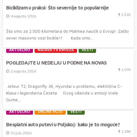
Biciklizam u praksi: Što severnije to popularnije
1.31K
4 avgusta, 2026
Šta smo za 2.500 kilometara do Malmea naučili o Evropi: Zašto
sever masovno vozi bicikle!? Kada smo...
AKTUELNO
NAJAVA TV EMISIJE
VESTI
POGLEDAJTE U NEDELJU U PODNE NA NOVAS
1.07K
2 avgusta, 2026
Jetour T2, Dragonfly 36, Hyundai u problemu, električna C-
Klasa i legendarna Čezeta Ovog vikenda u emisiji Vrele
Gume...
AKTUELNO
ONLINE PLUS
VESTI
Besplatni auto putevi u Poljskoj: kako je to moguće?
1.38K
31 jula, 2026