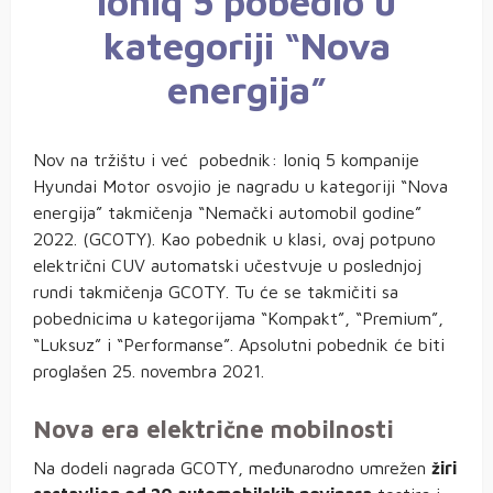
Ioniq
5 pobedio u
kategoriji “Nova
energija”
Nov na tržištu i već pobednik: Ioniq 5 kompanije
Hyundai Motor osvojio je nagradu u kategoriji “Nova
energija” takmičenja “Nemački automobil godine”
2022. (GCOTY). Kao pobednik u klasi, ovaj potpuno
električni CUV automatski učestvuje u poslednjoj
rundi takmičenja GCOTY. Tu će se takmičiti sa
pobednicima u kategorijama “Kompakt”, “Premium”,
“Luksuz” i “Performanse”. Apsolutni pobednik će biti
proglašen 25. novembra 2021.
Nova era električne mobilnosti
Na dodeli nagrada GCOTY, međunarodno umrežen
žiri