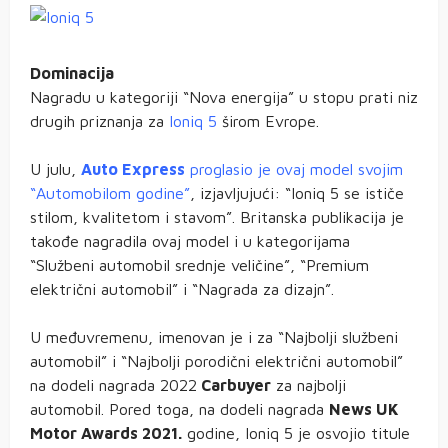
Dominacija
Nagradu u kategoriji “Nova energija” u stopu prati niz
drugih priznanja za
Ioniq 5
širom Evrope.
U julu,
Auto Express
proglasio je ovaj model svojim
“Automobilom godine”
, izjavljujući: “Ioniq 5 se ističe
stilom, kvalitetom i stavom”. Britanska publikacija je
takođe nagradila ovaj model i u kategorijama
“Službeni automobil srednje veličine”, “Premium
električni automobil” i “Nagrada za dizajn”.
U međuvremenu, imenovan je i za “Najbolji službeni
automobil” i “Najbolji porodični električni automobil”
na dodeli nagrada 2022
Carbuyer
za najbolji
automobil. Pored toga, na dodeli nagrada
News UK
Motor Awards 2021.
godine, Ioniq 5 je osvojio titule