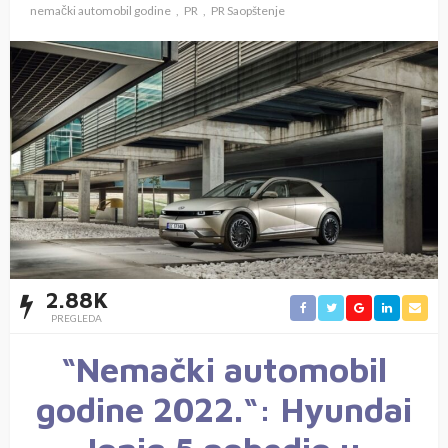
nemački automobil godine
PR
PR Saopštenje
2.88K
PREGLEDA
“Nemački automobil
godine 2022.“: Hyundai