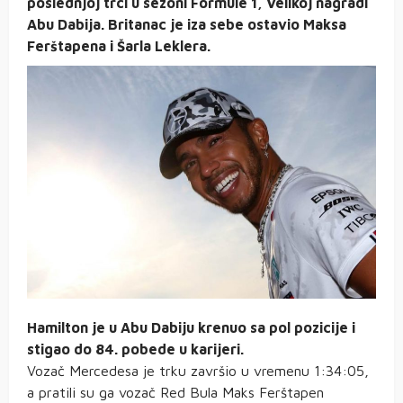
poslednjoj trci u sezoni Formule 1, Velikoj nagradi
Abu Dabija. Britanac je iza sebe ostavio Maksa
Ferštapena i Šarla Leklera.
Hamilton je u Abu Dabiju krenuo sa pol pozicije i
stigao do 84. pobede u karijeri.
Vozač Mercedesa je trku završio u vremenu 1:34:05,
a pratili su ga vozač Red Bula Maks Ferštapen