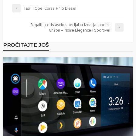
TEST: Opel Corsa F 1.5 Diesel
Bugatti predstavnio specijalna izdanja modela
Chiron – Noire Elegance i Sportive!
PROČITAJTE JOŠ