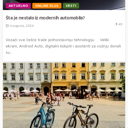
AKTUELNO
ONLINE PLUS
VESTI
Šta je nestalo iz modernih automobila?
49
6 avgusta, 2026
Vozači sve češće traže jednostavniju tehnologiju Veliki
ekrani, Android Auto, digitalni kokpiti i asistenti za vožnju doneli
su...