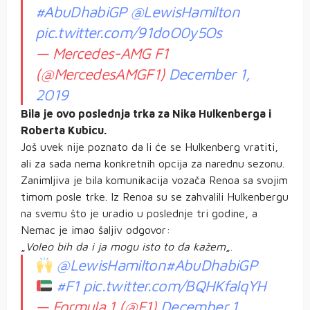
#AbuDhabiGP
@LewisHamilton
pic.twitter.com/91doO0y5Os
— Mercedes-AMG F1
(@MercedesAMGF1)
December 1,
2019
Bila je ovo poslednja trka za Nika Hulkenberga i
Roberta Kubicu.
Još uvek nije poznato da li će se Hulkenberg vratiti,
ali za sada nema konkretnih opcija za narednu sezonu.
Zanimljiva je bila komunikacija vozača Renoa sa svojim
timom posle trke. Iz Renoa su se zahvalili Hulkenbergu
na svemu što je uradio u poslednje tri godine, a
Nemac je imao šaljiv odgovor:
„
Voleo bih da i ja mogu isto to da kažem
„.
@LewisHamilton
#AbuDhabiGP
#F1
pic.twitter.com/BQHKfalqYH
— Formula 1 (@F1)
December 1,