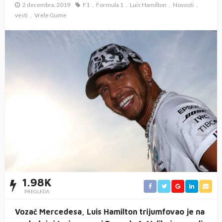
2 decembra, 2019
F1
Formula 1
Luis Hamilton
Novosti
vesti
Vrele Gume
1.98K
PREGLEDA
Vozač Mercedesa, Luis Hamilton trijumfovao je na