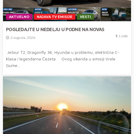
AKTUELNO
NAJAVA TV EMISIJE
VESTI
POGLEDAJTE U NEDELJU U PODNE NA NOVAS
1.04K
2 avgusta, 2026
Jetour T2, Dragonfly 36, Hyundai u problemu, električna C-
Klasa i legendarna Čezeta Ovog vikenda u emisiji Vrele
Gume...