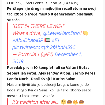
(+16.772) i Šarl Lekler iz Ferarija (+43.435).
Ferštapen je drugim najboljim rezultatom na ovoj
trci izborio treće mesto u generalnom plasmanu
vozača.
"GET IN THERE LEWIS!"
What a drive,
@LewisHamilton
!
#AbuDhabiGP
#F1
pic.twitter.com/h2fAbnM5SC
— Formula 1 (@F1)
December 1,
2019
Poredak prvih 10 kompletirali su Valteri Botas,
Sebastijan Fetel, Aleksander Albon, Serhio Perez,
Lando Noris, Danil Kvajt i Karlos Sainc.
Najzanimljiviji bio je poslednji krug, u kome je do
boda stigao Karlos Sains, koji je tako izborio šesto
mesto u konkurenciji vozača.
It’s tradition after all…