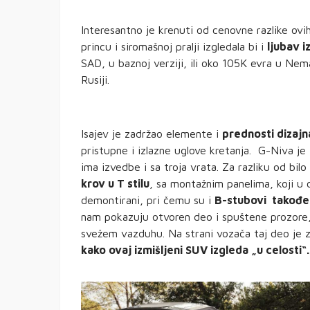
Interesantno je krenuti od cenovne razlike ovi
princu i siromašnoj pralji izgledala bi i
ljubav 
SAD, u baznoj verziji, ili oko 105K evra u Nema
Rusiji.
Isajev je zadržao elemente i
prednosti dizajn
pristupne i izlazne uglove kretanja. G-Niva j
ima izvedbe i sa troja vrata. Za razliku od bil
krov u T stilu
, sa montažnim panelima, koji u c
demontirani, pri čemu su i
B-stubovi takođe 
nam pokazuju otvoren deo i spuštene prozore,
svežem vazduhu. Na strani vozača taj deo je 
kako ovaj izmišljeni SUV izgleda „u celosti“