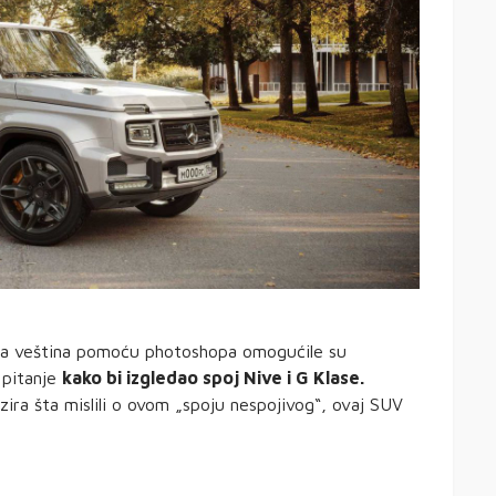
a veština pomoću photoshopa omogućile su
 pitanje
kako bi izgledao spoj Nive i G Klase.
ira šta mislili o ovom „spoju nespojivog“, ovaj SUV