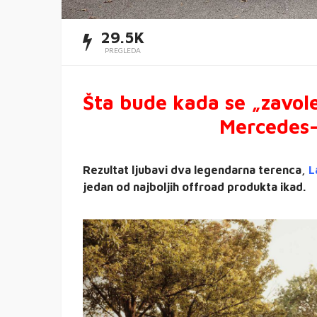
29.5K
PREGLEDA
Šta bude kada se „zavol
Mercedes-
Rezultat ljubavi dva legendarna terenca,
L
jedan od najboljih offroad produkta ikad.