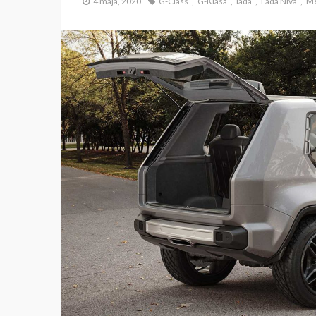
4 maja, 2020
G-Class
G-Klasa
lada
Lada Niva
Me