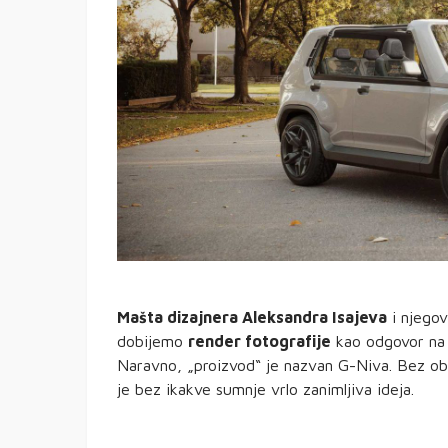
Mašta dizajnera Aleksandra Isajeva
i njegov
dobijemo
render fotografije
kao odgovor na
Naravno, „proizvod“ je nazvan G-Niva. Bez obz
je bez ikakve sumnje vrlo zanimljiva ideja.