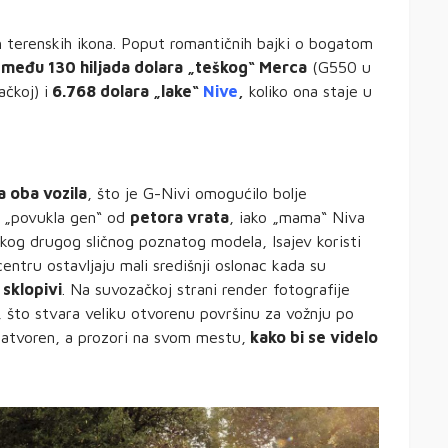
h terenskih ikona. Poput romantičnih bajki o bogatom
između 130 hiljada dolara „teškog“ Merca
(G550 u
čkoj) i
6.768 dolara „lake“
Nive
,
koliko ona staje u
a oba vozila
, što je G-Nivi omogućilo bolje
e „povukla gen“ od
petora vrata
, iako „mama“ Niva
o kog drugog sličnog poznatog modela, Isajev koristi
entru ostavljaju mali središnji oslonac kada su
sklopivi
. Na suvozačkoj strani render fotografije
 što stvara veliku otvorenu površinu za vožnju po
zatvoren, a prozori na svom mestu,
kako bi se videlo
.