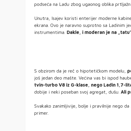
podseća na Ladu zbog ugaonog oblika prtljažn
Unutra, Isajev koristi enterijer moderne kabine
ekrana. Ovo je naravno suprotno sa Ladinim j
instrumentima.
Dakle, i moderan je na „tatu“
S obzirom da je reč o hipotetičkom modelu,
p
još jedan deo mašte. Većina vas bi ispod hau
tvin-turbo V8 iz G-klase, nego Ladin 1,7-lit
dobije i neki poseban svoj agregat, dušu.
Ali 
Svakako zanimljivije, bolje i pravilnije nego d
primer.