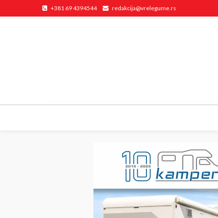
+381 69 4394544
redakcija@vrelegume.rs