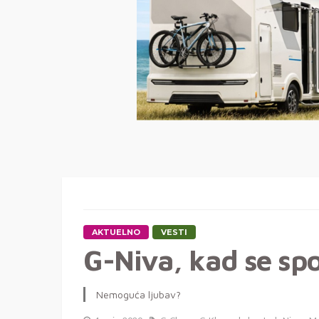
AKTUELNO
VESTI
G-Niva, kad se sp
Nemoguća ljubav?