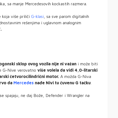
ika, sa manje Mercedesovih kockastih razmera.
 koja više priliči
G-klasi
, sa sve parom digitalnih
ednostavnim rešenjima i uglavnom analognim
.
ogonski sklop ovog vozila nije ni važan
i može biti
be G-Nive verovatno
više volela da vidi 4,0-litarski
arski četvorocilindrični motor.
A možda G-Niva
prvo da
Mercedes
nađe Nivi tu čuvenu G tačku
.
a se spajaju, ne daj Bože, Defender i Wrangler na