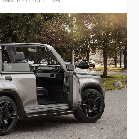
rcedes
Mercedes G-Klase
Niva G