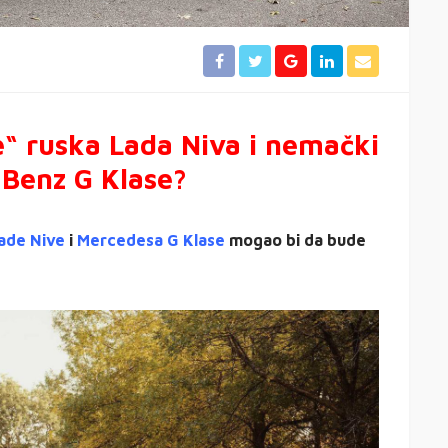
e“ ruska Lada Niva i nemački
Benz G Klase?
ade Nive
i
Mercedesa G Klase
mogao bi da bude