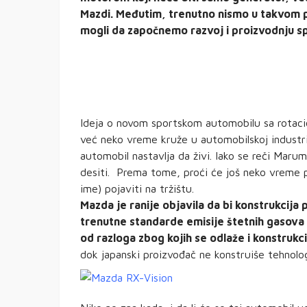
Mazdi. Međutim, trenutno nismo u takvom 
mogli da započnemo razvoj i proizvodnju 
Ideja o novom sportskom automobilu sa rotac
već neko vreme kruže u automobilskoj industri
automobil nastavlja da živi. Iako se reči Mar
desiti. Prema tome, proći će još neko vreme 
ime) pojaviti na tržištu.
Mazda je ranije objavila da bi konstrukcija
trenutne standarde emisije štetnih gasova 
od razloga zbog kojih se odlaže i konstruk
dok japanski proizvođač ne konstruiše tehnolog