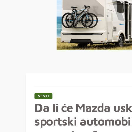
VESTI
Da li će Mazda usk
sportski automobi