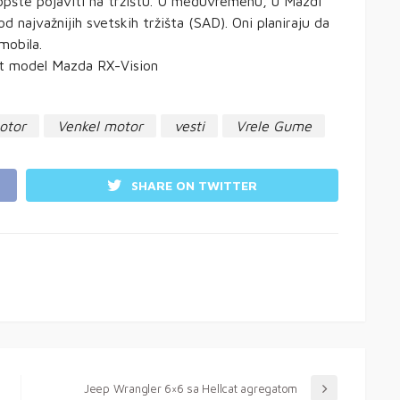
 uopšte pojaviti na tržištu. U međuvremenu, u Mazdi
 najvažnijih svetskih tržišta (SAD). Oni planiraju da
mobila.
t model Mazda RX-Vision
otor
Venkel motor
vesti
Vrele Gume
SHARE ON TWITTER
Jeep Wrangler 6×6 sa Hellcat agregatom