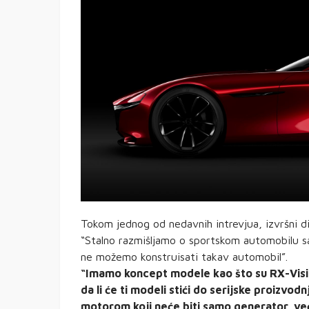
Tokom jednog od nedavnih intrevjua, izvršni 
“Stalno razmišljamo o sportskom automobilu s
ne možemo konstruisati takav automobil”.
“Imamo koncept modele kao što su RX-Vision
da li će ti modeli stići do serijske proizvod
motorom koji neće biti samo generator, već