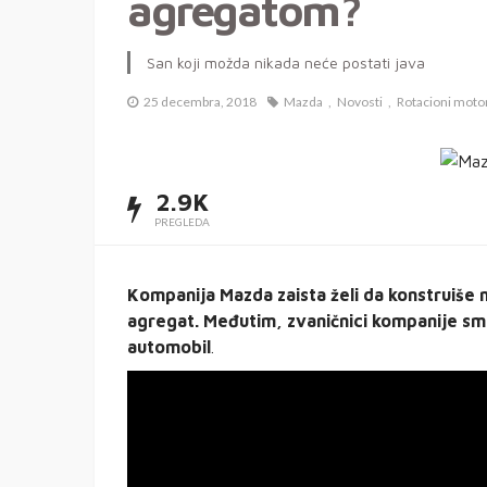
agregatom?
San koji možda nikada neće postati java
25 decembra, 2018
Mazda
Novosti
Rotacioni moto
2.9K
PREGLEDA
Kompanija Mazda zaista želi da konstruiše 
agregat. Međutim, zvaničnici kompanije sm
automobil
.