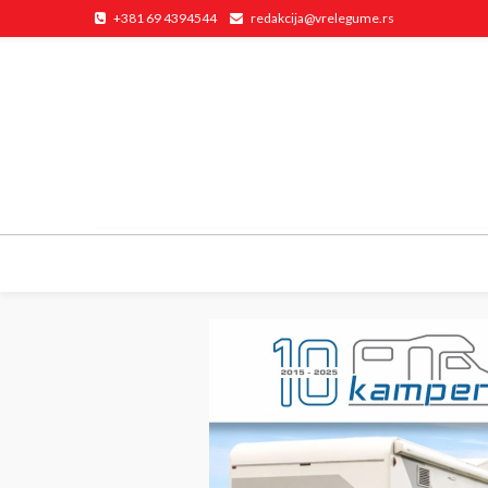
+381 69 4394544
redakcija@vrelegume.rs