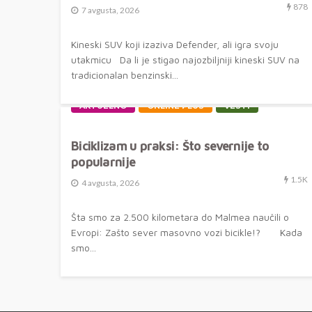
878
7 avgusta, 2026
Kineski SUV koji izaziva Defender, ali igra svoju
utakmicu Da li je stigao najozbiljniji kineski SUV na
tradicionalan benzinski...
AKTUELNO
ONLINE PLUS
VESTI
Biciklizam u praksi: Što severnije to
popularnije
1.5K
4 avgusta, 2026
Šta smo za 2.500 kilometara do Malmea naučili o
Evropi: Zašto sever masovno vozi bicikle!? Kada
smo...