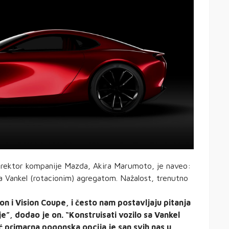
direktor kompanije Mazda, Akira Marumoto, je naveo:
a Vankel (rotacionim) agregatom. Nažalost, trenutno
 i Vision Coupe, i često nam postavljaju pitanja
nje”, dodao je on. “Konstruisati vozilo sa Vankel
 primarna pogonska opcija je san svih nas u