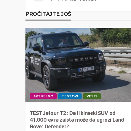
PROČITAJTE JOŠ
AKTUELNO
TESTOVI
VESTI
TEST Jetour T2: Da li kineski SUV od
41.000 evra zaista može da ugrozi Land
Rover Defender?