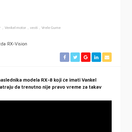
r
Venkel motor
vesti
Vrele Gume
naslednika modela RX-8 koji će imati Vankel
atraju da trenutno nije pravo vreme za takav