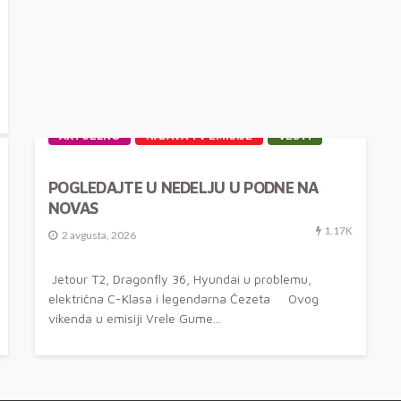
AKTUELNO
NAJAVA TV EMISIJE
VESTI
POGLEDAJTE U NEDELJU U PODNE NA
NOVAS
1.17K
2 avgusta, 2026
Jetour T2, Dragonfly 36, Hyundai u problemu,
električna C-Klasa i legendarna Čezeta Ovog
vikenda u emisiji Vrele Gume...