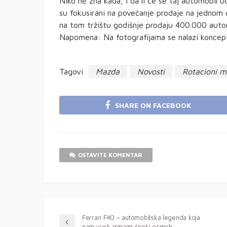
Niko ne zna kada, i da li će se taj automobil
su fokusirani na povećanje prodaje na jednom od
na tom tržištu godišnje prodaju 400.000 auto
Napomena: Na fotografijama se nalazi koncep
Tagovi
Mazda
Novosti
Rotacioni m
SHARE ON FACEBOOK
OSTAVITE KOMENTAR
Ferrari F40 – automobilska legenda koja
nam uvek izmami široki osmeh