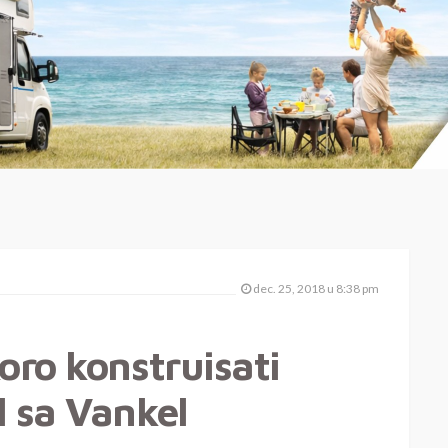
dec. 25, 2018 u 8:38 pm
oro konstruisati
l sa Vankel