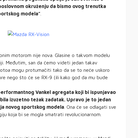
poslovnom okruženju da bismo ovog trenutka
sportskog modela”
.
ionim motorom nije nova. Glasine o takvom modelu
ji. Međutim, san da ćemo videti jedan takav
umotoa mogu protumačiti tako da se to neće uskoro
pre nego što će se RX-9 (ili kako god da mu bude
 performantnog Vankel agregata koji bi ispunjavao
bila izuzetno težak zadatak. Upravo je to jedan
cija novog sportskog modela
. Ona će se odlagati sve
iju koja bi se mogla smatrati revolucionarnom.