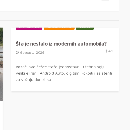
AKTUELNO
ONLINE PLUS
VESTI
Šta je nestalo iz modernih automobila?
460
6 avgusta, 2026
Vozači sve češće traže jednostavniju tehnologiju
Veliki ekrani, Android Auto, digitalni kokpiti i asistenti
za vožnju doneli su...