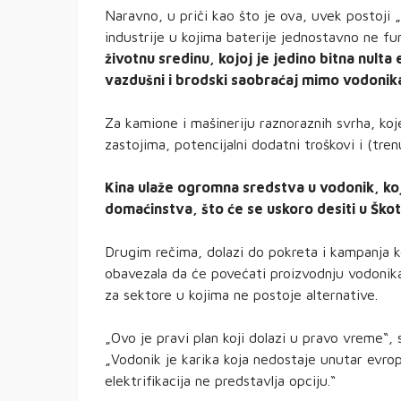
Naravno, u priči kao što je ova, uvek postoji „a
industrije u kojima baterije jednostavno ne fu
životnu sredinu, kojoj je jedino bitna nult
vazdušni i brodski saobraćaj mimo vodonik
Za kamione i mašineriju raznoraznih svrha, koje
zastojima, potencijalni dodatni troškovi i (tre
Kina ulaže ogromna sredstva u vodonik, koj
domaćinstva, što će se uskoro desiti u Škot
Drugim rečima, dolazi do pokreta i kampanja koj
obavezala da će povećati proizvodnju vodonika
za sektore u kojima ne postoje alternative.
„Ovo je pravi plan koji dolazi u pravo vreme“, 
„Vodonik je karika koja nedostaje unutar evro
elektrifikacija ne predstavlja opciju.“