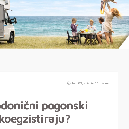
dec. 03, 2020 u 11:56 am
vodonični pogonski
koegzistiraju?