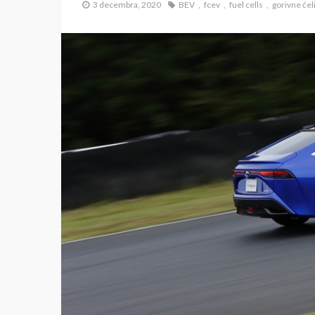
3 decembra, 2020
BEV
fcev
fuel cells
gorivne ćel