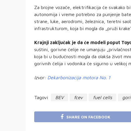
Za brojne vozače, elektrifikacija će svakako b
autonomija i vreme potrebno za punjenje bate
strane, luke, aerodromi, železnica, teretni s
infrastrukturom, koja bi mogla da „pruži krake
Krajnji zaključak je da će modeli poput Toyo
suštini, gorivne ćelije ne umanjuju „privlačno
koja bi u budućnosti mogla da olakša život m
gorivnih ćelija i vodonika će sigurno u velikoj 
Izvor:
Dekarbonizacija motora No. 1
Tagovi
BEV
fcev
fuel cells
gori
SHARE ON FACEBOOK