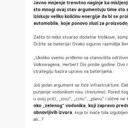
Javno mnjenje trenutno naginje ka mišljenju
što mnogi ovaj stav argumentuju time što su
iziskuju veliku količinu energije da bi se p
automobila, koje ponovo služi za proizvodnj
Zašto bi neko stvarao dodatne troškove, kompli
Držite se baterija! Ovako sigurno razmišlja Ilo
„Ukoliko svemu priđemo sa stanovišta održivosti
Volkswagena, Herbert Dis prošle godine. Ovo 
strategiju bazira upravo na baterijama.
Još jedan argument se tiče infrastrukture. Ele
punjenje vodonikom nisu (trenutno). Pored toga
u ovoj priči, „sivu“, „crnu“, „plavu“ i slične ne
oko „zelenog“ vodonika, koji zapravo predst
obnovljivih izvora
, koja bi inače bila izgublj
ali…?