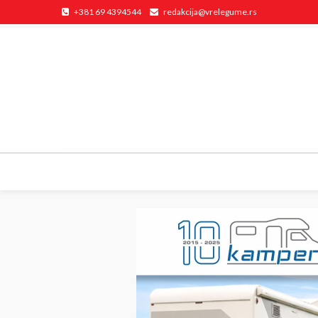
+381 69 4394544
redakcija@vrelegume.rs