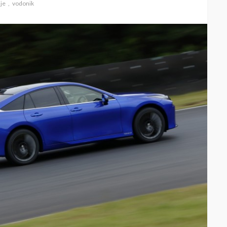
ije
vodonik