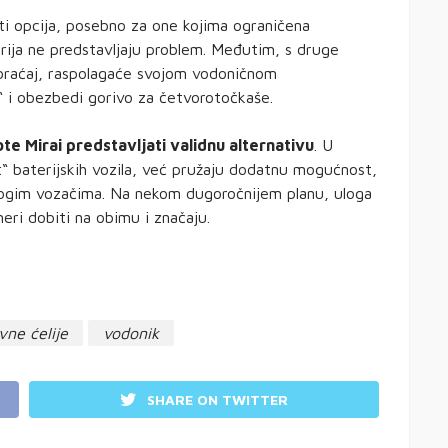
iti opcija, posebno za one kojima ograničena
rija ne predstavljaju problem. Međutim, s druge
aobraćaj, raspolagaće svojom vodoničnom
“ i obezbedi gorivo za četvorotočkaše.
te Mirai predstavljati validnu alternativu
. U
st“ baterijskih vozila, već pružaju dodatnu mogućnost,
nogim vozačima. Na nekom dugoročnijem planu, uloga
meri dobiti na obimu i značaju.
vne ćelije
vodonik
SHARE ON TWITTER