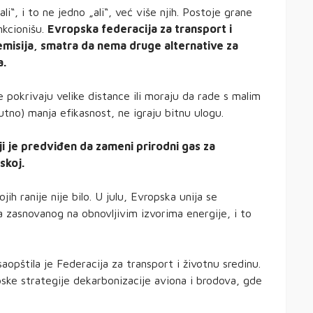
li“, i to ne jedno „ali“, već više njih. Postoje grane
nkcionišu.
Evropska federacija za transport i
a emisija, smatra da nema druge alternative za
a.
 pokrivaju velike distance ili moraju da rade s malim
nutno) manja efikasnost, ne igraju bitnu ulogu.
i je predviđen da zameni prirodni gas za
skoj.
ih ranije nije bilo. U julu, Evropska unija se
 zasnovanog na obnovljivim izvorima energije, i to
saopštila je Federacija za transport i životnu sredinu.
pske strategije dekarbonizacije aviona i brodova, gde