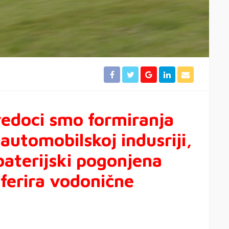
edoci smo formiranja
automobilskoj indusriji,
baterijski pogonjena
referira vodonične