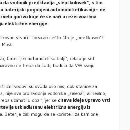
 da vodonik predstavlja „slepi kolosek“, s tim
 baterijski pogonjeni automobili efikasniji – ne
roizvelo gorivo koje će se naći u rezervoarima
u električne energije.
kovao stvari i forsirao nešto što je „neefikasno“?
n Mask.
, baterijski automobili su bolji“, rekao je šef
naravno ne treba da čudi, budući da VW svoju
ktrični vodovi su svuda oko nas, dok stanice za
, nije sva proizvodnja vodonika „zelena“, ali realno,
 treba uzimati u obzir, jer se
čitava ideja upravo vrti
avlja uskladištenu električnu energiju iz
ena. Baterije čak mogu da se koriste i za kamione,