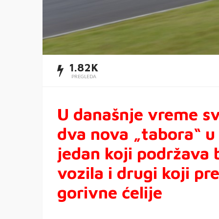
1.82K
PREGLEDA
U današnje vreme sv
dva nova „tabora“ u 
jedan koji podržava 
vozila i drugi koji p
gorivne ćelije