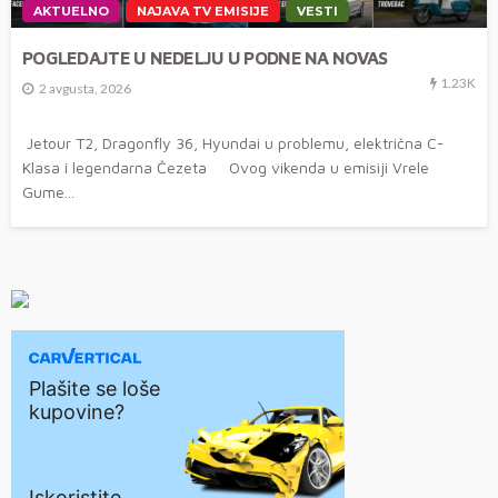
AKTUELNO
NAJAVA TV EMISIJE
VESTI
POGLEDAJTE U NEDELJU U PODNE NA NOVAS
1.23K
2 avgusta, 2026
Jetour T2, Dragonfly 36, Hyundai u problemu, električna C-
Klasa i legendarna Čezeta Ovog vikenda u emisiji Vrele
Gume...