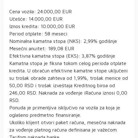
Cena vozila: 24.000,00 EUR
Učešće: 14.000,00 EUR
Iznos kredita: 10.000,00 EUR
Period otplate: 58 meseci
Nominalna kamatna stopa (NKS): 2,99% godišnje
Mesečni anuitet: 189,08 EUR
Efektivna kamatna stopa (EKS): 3,87% godišnje
Kamatna stopa je fiksna tokom celog perioda otplate
kredita. U obračun efektivne kamatne stope uključeni
su trošak obrade zahteva od 1,99%, trošak menice od
50,00 RSD i trošak izveštaja Kreditnog biroa od
246,00 RSD. Naknada za vođenje iRačuna iznosi 0,00
RSD.
Ponuda je primenljiva isključivo na vozila za koja je
oglašeno predmetno finansiranje.
Ukoliko klijent otvori paket računa, mesečna naknada
za vođenje platnog računa definisana je važećom
Tarifom naknada banke.