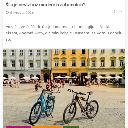
Šta je nestalo iz modernih automobila?
579
6 avgusta, 2026
Vozači sve češće traže jednostavniju tehnologiju Veliki
ekrani, Android Auto, digitalni kokpiti i asistenti za vožnju doneli
su...