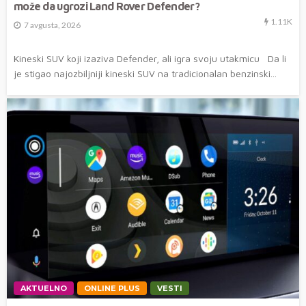
može da ugrozi Land Rover Defender?
1.11K
7 avgusta, 2026
Kineski SUV koji izaziva Defender, ali igra svoju utakmicu Da li
je stigao najozbiljniji kineski SUV na tradicionalan benzinski...
AKTUELNO
ONLINE PLUS
VESTI