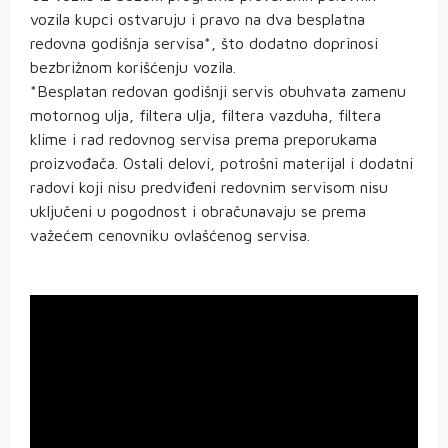
vozila kupci ostvaruju i pravo na dva besplatna
redovna godišnja servisa*, što dodatno doprinosi
bezbrižnom korišćenju vozila.
*Besplatan redovan godišnji servis obuhvata zamenu
motornog ulja, filtera ulja, filtera vazduha, filtera
klime i rad redovnog servisa prema preporukama
proizvođača. Ostali delovi, potrošni materijal i dodatni
radovi koji nisu predviđeni redovnim servisom nisu
uključeni u pogodnost i obračunavaju se prema
važećem cenovniku ovlašćenog servisa.