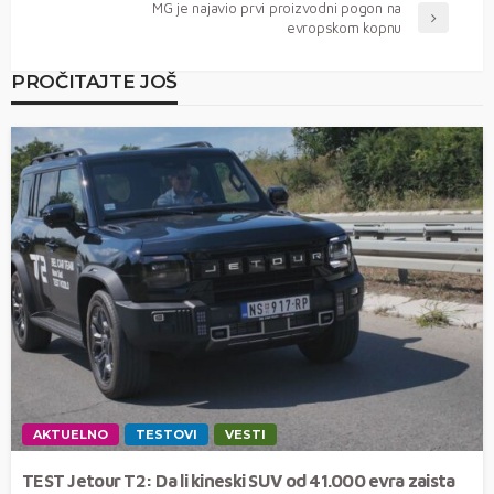
MG je najavio prvi proizvodni pogon na
evropskom kopnu
PROČITAJTE JOŠ
AKTUELNO
TESTOVI
VESTI
TEST Jetour T2: Da li kineski SUV od 41.000 evra zaista