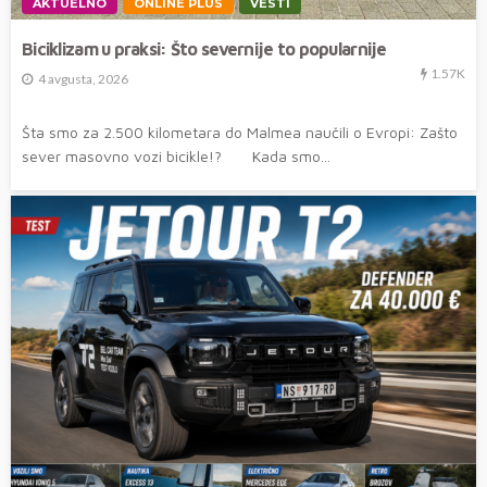
AKTUELNO
ONLINE PLUS
VESTI
Biciklizam u praksi: Što severnije to popularnije
1.57K
4 avgusta, 2026
Šta smo za 2.500 kilometara do Malmea naučili o Evropi: Zašto
sever masovno vozi bicikle!? Kada smo...