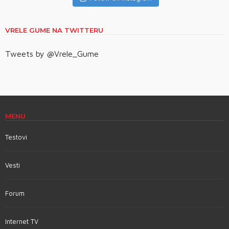
VRELE GUME NA TWITTERU
Tweets by @Vrele_Gume
MENU
Testovi
Vesti
Forum
Internet TV