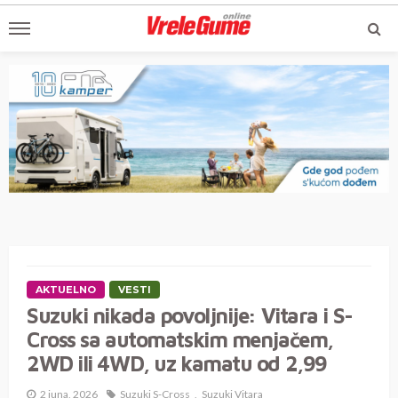
AKTUELNO
VESTI
Suzuki nikada povoljnije: Vitara i S-
Cross sa automatskim menjačem,
2WD ili 4WD, uz kamatu od 2,99
2 juna, 2026
Suzuki S-Cross
Suzuki Vitara