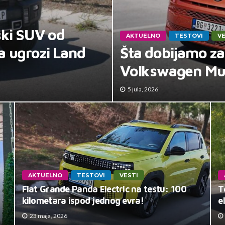
ski SUV od
AKTUELNO
TESTOVI
VE
a ugrozi Land
Šta dobijamo za
Volkswagen Mul
5 jula, 2026
AKTUELNO
TESTOVI
VESTI
Fiat Grande Panda Electric na testu: 100
T
kilometara ispod jednog evra!
e
23 maja, 2026