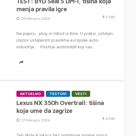
TEST: BYD Seal 5 DM-i, tišina koja
menja pravila igre
3.58K
28 februara, 2026
Na papiru, plug-in hibrid iz Kine. U praksi, ozbiljan
izazov ustaljenim pravilima evropske auto-
industrije Postoje automobili koji vas...
AKTUELNO
TESTOVI
VESTI
Lexus NX 350h Overtrail: tišina
koja ume da zagrize
4.09K
17 februara, 2026
Zen škola ili luksuz bez primitivne pompe poput