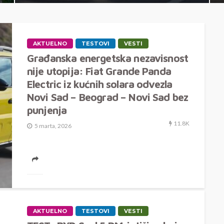
AKTUELNO
TESTOVI
VESTI
Građanska energetska nezavisnost
nije utopija: Fiat Grande Panda
Electric iz kućnih solara odvezla
Novi Sad – Beograd – Novi Sad bez
punjenja
11.8K
5 marta, 2026
Sunčanom energijom u martu od Novog Sada do
Beograda i nazad Prvi martovski sunčani dani,
pružili su nam lepu...
AKTUELNO
TESTOVI
VESTI