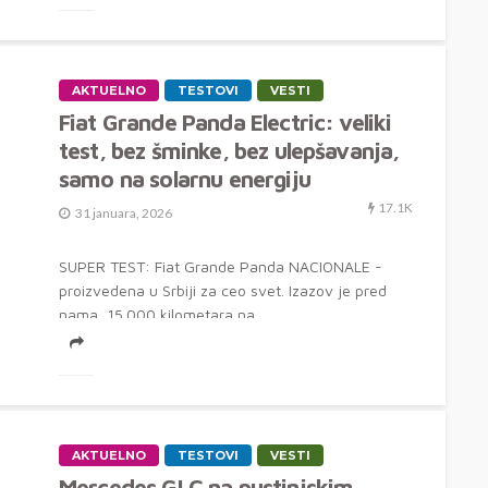
AKTUELNO
TESTOVI
VESTI
Fiat Grande Panda Electric: veliki
test, bez šminke, bez ulepšavanja,
samo na solarnu energiju
17.1K
31 januara, 2026
SUPER TEST: Fiat Grande Panda NACIONALE -
proizvedena u Srbiji za ceo svet. Izazov je pred
nama, 15.000 kilometara na...
AKTUELNO
TESTOVI
VESTI
Mercedes GLC na pustinjskim