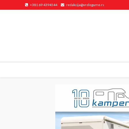
+381 69 4394544
redakcija@vrelegume.rs