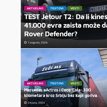
AKTUELNO
TESTOVI
VESTI
TEST Jetour T2: Da li kine
41.000 evra zaista može d
Rover Defender?
7 avgusta, 2026
AKTUELNO
TESTOVI
VESTI
Mercedes eActros i Coca-Cola: 300
kilometara kroz Srbiju bez kapi goriva
24 juna, 2026