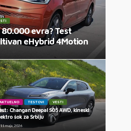
STI
 80.000 evra? Test
tivan eHybrid 4Motion
AKTUELNO
TESTOVI
VESTI
est: Changan Deepal S05 AWD, kineski
lektro šok za Srbiju
11 maja, 2026