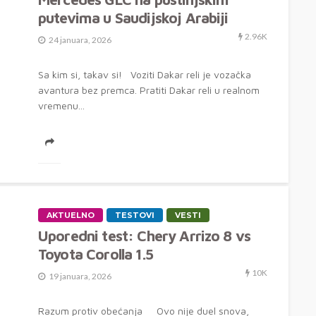
putevima u Saudijskoj Arabiji
2.96K
24 januara, 2026
Sa kim si, takav si! Voziti Dakar reli je vozačka
avantura bez premca. Pratiti Dakar reli u realnom
vremenu...
AKTUELNO
TESTOVI
VESTI
Uporedni test: Chery Arrizo 8 vs
Toyota Corolla 1.5
10K
19 januara, 2026
Razum protiv obećanja Ovo nije duel snova,