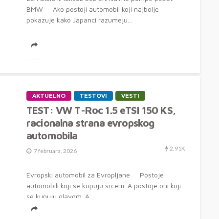
BMW Ako postoji automobil koji najbolje
pokazuje kako Japanci razumeju...
AKTUELNO
TESTOVI
VESTI
TEST: VW T-Roc 1.5 eTSI 150 KS,
racionalna strana evropskog
automobila
2.91K
7 februara, 2026
Evropski automobil za Evropljane Postoje
automobili koji se kupuju srcem. A postoje oni koji
se kupuju glavom. A...