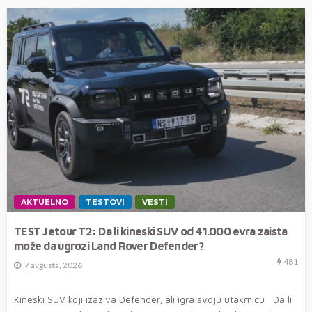
AKTUELNO
TESTOVI
VESTI
TEST Jetour T2: Da li kineski SUV od 41.000 evra zaista
može da ugrozi Land Rover Defender?
481
7 avgusta, 2026
Kineski SUV koji izaziva Defender, ali igra svoju utakmicu Da li