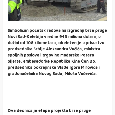
Simboličan početak radova na izgradnji brze pruge
Novi Sad-Kelebija vredne 943 miliona dolara, u
dužini od 108 kilometara, obeležen je u prisustvu
predsednika Srbije Aleksandra Vučića, ministra
spoljnih poslova i trgovine Mađarske Petera
Sijarta, ambasadorke Republike Kine Čen Bo,
predsednika pokrajinske Vlade Igora Mirovića i
gradonačelnika Novog Sada, Miloša Vučevića.
Ova deonica je etapa projekta brze pruge