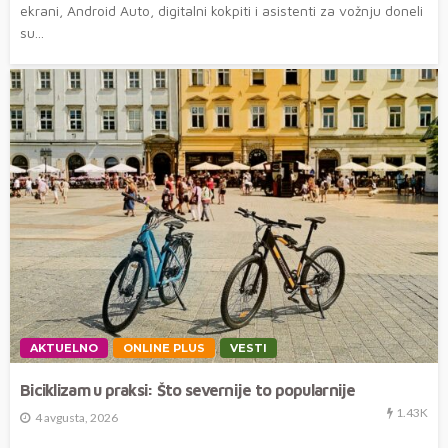
ekrani, Android Auto, digitalni kokpiti i asistenti za vožnju doneli
su...
AKTUELNO
ONLINE PLUS
VESTI
Biciklizam u praksi: Što severnije to popularnije
1.43K
4 avgusta, 2026