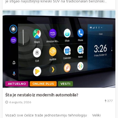
je stigao najozbiljniji kineski SUV na tradicionalan benzinski...
AKTUELNO
ONLINE PLUS
VESTI
Šta je nestalo iz modernih automobila?
377
6 avgusta, 2026
Vozači sve češće traže jednostavniju tehnologiju Veliki