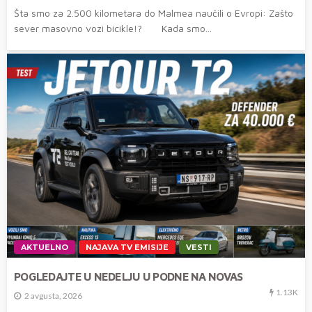
Šta smo za 2.500 kilometara do Malmea naučili o Evropi: Zašto
sever masovno vozi bicikle!? Kada smo...
AKTUELNO
NAJAVA TV EMISIJE
VESTI
POGLEDAJTE U NEDELJU U PODNE NA NOVAS
1.13K
2 avgusta, 2026