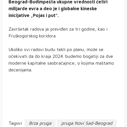
Beograd-Budimpešta ukupne vrednosti četiri
milijarde evra a deo je i globalne kineske
inicijative „Pojas i put“.
Završetak radova je previđen za tri godine, kao i
Fruškogorskog koridora.
Ukoliko svi radovi budu tekli po planu, može se
očekivati da do kraja 2024. budemo bogatiji za dve
moderne kapitalne saobraćajnice, o kojima maštamo
decenijama.
Tagovi
Brza pruga
pruga Novi Sad-Beograd