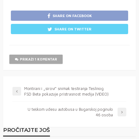
SHARE ON FACEBOOK
SHARE ON TWITTER
PRIKAŽI 1 KOMENTAR
Montirani i „sirovi“ snimak testiranja Teslinog
FSD Beta pokazuje pristrasnost medija (VIDEO)
U teškom udesu autobusa u Bugarskoj poginulo
46 osoba
PROČITAJTE JOŠ