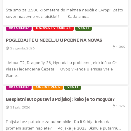
Šta smo za 2.500 kilometara do Malmea naučili o Evropi: Zašto
sever masovno vozi bicikle!? Kada smo...
AKTUELNO
NAJAVA TV EMISIJE
VESTI
POGLEDAJTE U NEDELJU U PODNE NA NOVAS
1.06K
2 avgusta, 2026
Jetour T2, Dragonfly 36, Hyundai u problemu, električna C-
Klasa i legendarna Čezeta Ovog vikenda u emisiji Vrele
Gume...
AKTUELNO
ONLINE PLUS
VESTI
Besplatni auto putevi u Poljskoj: kako je to moguće?
1.37K
31 jula, 2026
Poljska bez putarine za automobile: Da li Srbija treba da
promeni sistem naplate? Poljska je 2023. ukinula putarinu...