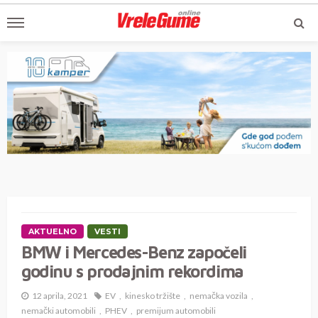
AKTUELNO
VESTI
BMW i Mercedes-Benz započeli
godinu s prodajnim rekordima
12 aprila, 2021
EV
kinesko tržište
nemačka vozila
nemački automobili
PHEV
premijum automobili