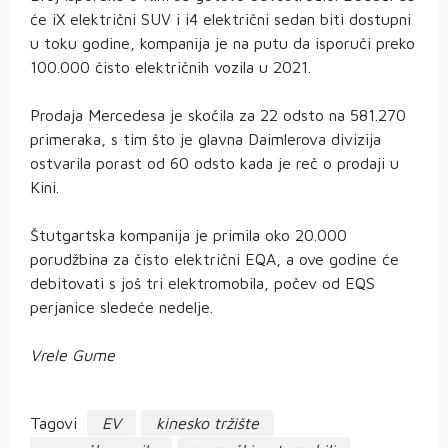
će iX električni SUV i i4 električni sedan biti dostupni
u toku godine, kompanija je na putu da isporuči preko
100.000 čisto električnih vozila u 2021.
Prodaja Mercedesa je skočila za 22 odsto na 581.270
primeraka, s tim što je glavna Daimlerova divizija
ostvarila porast od 60 odsto kada je reč o prodaji u
Kini.
Štutgartska kompanija je primila oko 20.000
porudžbina za čisto električni EQA, a ove godine će
debitovati s još tri elektromobila, počev od EQS
perjanice sledeće nedelje.
Vrele Gume
Tagovi
EV
kinesko tržište