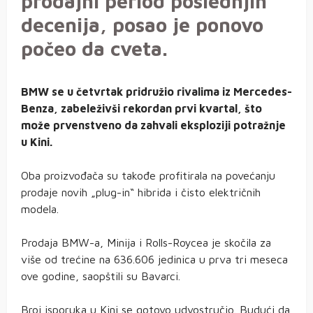
prodajni period poslednjih
decenija, posao je ponovo
počeo da cveta.
BMW se u četvrtak pridružio rivalima iz Mercedes-
Benza, zabeleživši rekordan prvi kvartal, što
može prvenstveno da zahvali eksploziji potražnje
u Kini.
Oba proizvođača su takođe profitirala na povećanju
prodaje novih „plug-in“ hibrida i čisto električnih
modela.
Prodaja BMW-a, Minija i Rolls-Roycea je skočila za
više od trećine na 636.606 jedinica u prva tri meseca
ove godine, saopštili su Bavarci.
Broj isporuka u Kini se gotovo udvostručio. Budući da