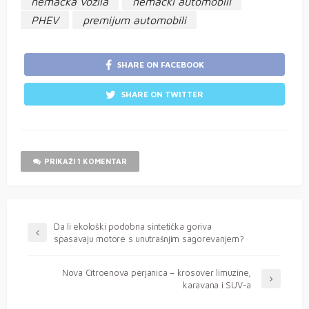
nemačka vozila
nemački automobili
PHEV
premijum automobili
SHARE ON FACEBOOK
SHARE ON TWITTER
PRIKAŽI 1 KOMENTAR
Da li ekološki podobna sintetička goriva
spasavaju motore s unutrašnjim sagorevanjem?
Nova Citroenova perjanica – krosover limuzine,
karavana i SUV-a