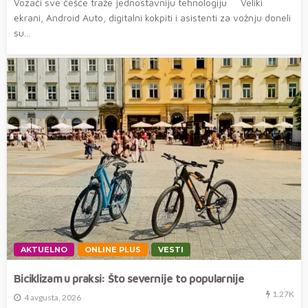
Vozači sve češće traže jednostavniju tehnologiju Veliki
ekrani, Android Auto, digitalni kokpiti i asistenti za vožnju doneli
su...
AKTUELNO
ONLINE PLUS
VESTI
Biciklizam u praksi: Što severnije to popularnije
1.27K
4 avgusta, 2026