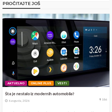
PROČITAJTE JOŠ
AKTUELNO
ONLINE PLUS
VESTI
Šta je nestalo iz modernih automobila?
186
6 avgusta, 2026