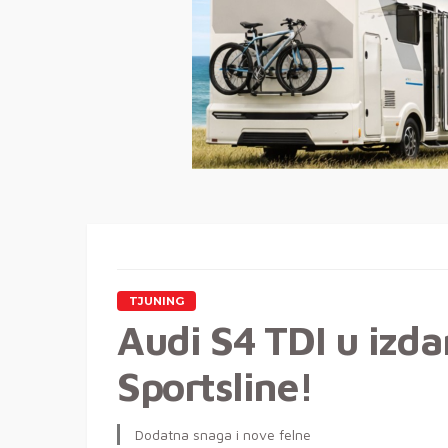
TJUNING
Audi S4 TDI u izd
Sportsline!
Dodatna snaga i nove felne