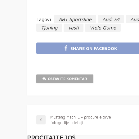
Tagovi
ABT Sportsline
Audi S4
Aud
Tjuning
vesti
Vrele Gume
SHARE ON FACEBOOK
OSTAVITE KOMENTAR
Mustang Mach-E – procurele prve
fotografije i detalji!
PROČITAJTE JOŠ