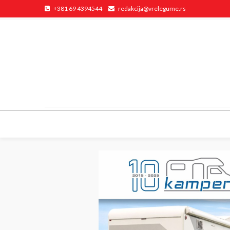
+381 69 4394544
redakcija@vrelegume.rs