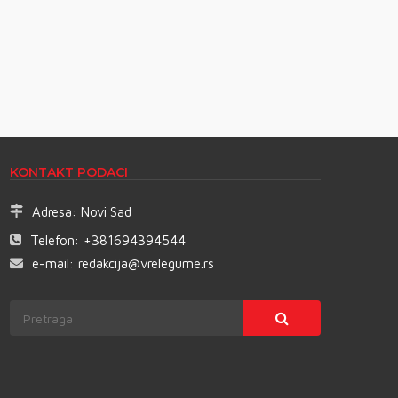
KONTAKT PODACI
Adresa:
Novi Sad
Telefon:
+381694394544
e-mail:
redakcija@vrelegume.rs