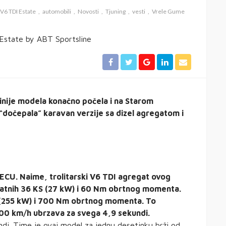
 V6 TDI Estate
automobili
Novosti
Tjuning
vesti
Vrele Gume
inije modela konačno počela i na Starom
 “dočepala” karavan verzije sa dizel agregatom i
ECU. Naime, trolitarski V6 TDI agregat ovog
odatnih 36 KS (27 kW) i 60 Nm obrtnog momenta.
 (255 kW) i 700 Nm obrtnog momenta. To
00 km/h ubrzava za svega 4,9 sekundi.
ndi. Time je ovaj model za jednu desetinku brži od