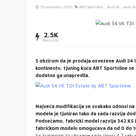
15 novembra, 2019
ABT Sportsline
Audi S4
Audi S4
2.5K
PREGLEDA
S obzirom da je prodaja osvežene Audi S4 l
kontinentu, tjuning kuća ABT Sportsline se
dodatno ga unapredila.
Najveća modifikacija se svakako odnosi na 
modela je tjuniran tako da sada razvija d
Podsećamo, fabrički model razvija 342 KS
fabričkom modelu omogućava da od 0 do 1
Sa tjuningom to ubrzanje sada iznosi 4,7 seku