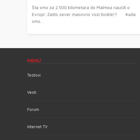
Šta smo za 2.500 kilometara do Malmea naučili o
Evropi: Zašto sever masovno vozi bicikle!? Kada
smo...
MENU
Testovi
Vesti
Forum
Internet TV