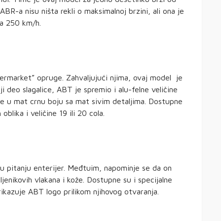
ABR-a nisu ništa rekli o maksimalnoj brzini, ali ona je
na 250 km/h.
ermarket” opruge. Zahvaljujući njima, ovaj model je
i deo slagalice, ABT je spremio i alu-felne veličine
ne u mat crnu boju sa mat sivim detaljima. Dostupne
oblika i veličine 19 ili 20 cola.
 u pitanju enterijer. Međtuim, napominje se da on
jenikovih vlakana i kože. Dostupne su i specijalne
rikazuje ABT logo prilikom njihovog otvaranja.