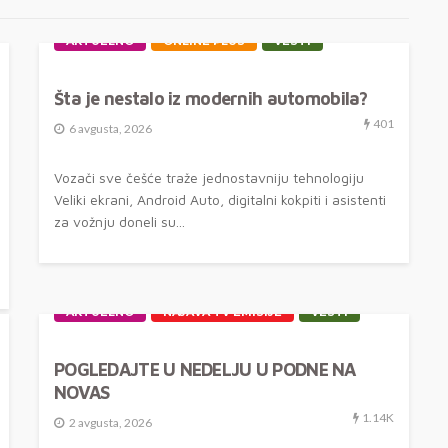
AKTUELNO
ONLINE PLUS
VESTI
Šta je nestalo iz modernih automobila?
401
6 avgusta, 2026
Vozači sve češće traže jednostavniju tehnologiju
Veliki ekrani, Android Auto, digitalni kokpiti i asistenti
za vožnju doneli su...
AKTUELNO
NAJAVA TV EMISIJE
VESTI
POGLEDAJTE U NEDELJU U PODNE NA
NOVAS
1.14K
2 avgusta, 2026