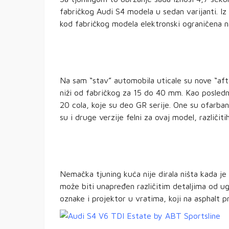
fabričkog Audi S4 modela u sedan varijanti. Iz 
kod fabričkog modela elektronski ograničena 
Na sam “stav” automobila uticale su nove “aft
niži od fabričkog za 15 do 40 mm. Kao poslednj
20 cola, koje su deo GR serije. One su ofarba
su i druge verzije felni za ovaj model, različitih 
Nemačka tjuning kuća nije dirala ništa kada je
može biti unapređen različitim detaljima od ugl
oznake i projektor u vratima, koji na asphalt p