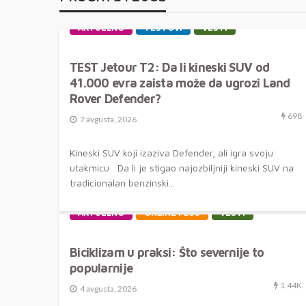
AKTUELNO
TESTOVI
VESTI
TEST Jetour T2: Da li kineski SUV od
41.000 evra zaista može da ugrozi Land
Rover Defender?
698
7 avgusta, 2026
Kineski SUV koji izaziva Defender, ali igra svoju
utakmicu Da li je stigao najozbiljniji kineski SUV na
tradicionalan benzinski...
AKTUELNO
ONLINE PLUS
VESTI
Biciklizam u praksi: Što severnije to
popularnije
1.44K
4 avgusta, 2026