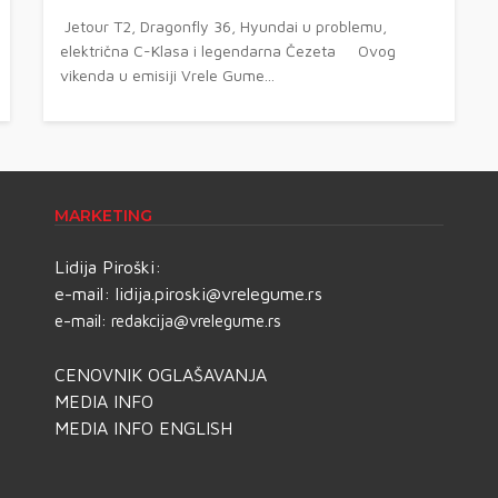
Jetour T2, Dragonfly 36, Hyundai u problemu,
električna C-Klasa i legendarna Čezeta Ovog
vikenda u emisiji Vrele Gume...
MARKETING
Lidija Piroški:
e-mail:
lidija.piroski@vrelegume.rs
e-mail:
redakcija@vrelegume.rs
CENOVNIK OGLAŠAVANJA
MEDIA INFO
MEDIA INFO ENGLISH