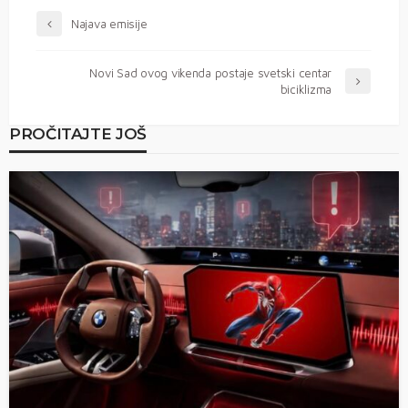
Najava emisije
Novi Sad ovog vikenda postaje svetski centar
biciklizma
PROČITAJTE JOŠ