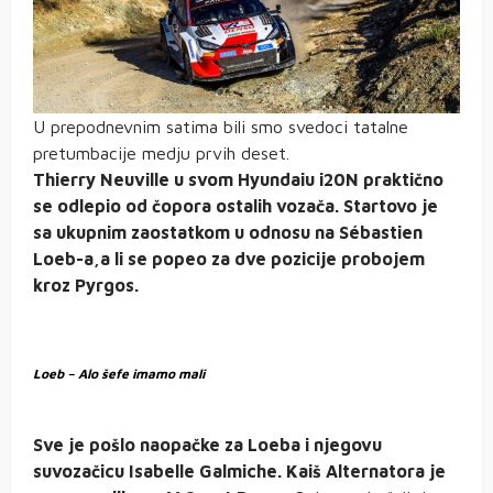
U prepodnevnim satima bili smo svedoci tatalne
pretumbacije medju prvih deset.
Thierry Neuville u svom Hyundaiu i20N praktično
se odlepio od čopora ostalih vozača. Startovo je
sa ukupnim zaostatkom u odnosu na Sébastien
Loeb-a,a li se popeo za dve pozicije probojem
kroz Pyrgos.
Loeb – Alo šefe imamo mali
Sve je pošlo naopačke za Loeba i njegovu
suvozačicu Isabelle Galmiche. Kaiš Alternatora je