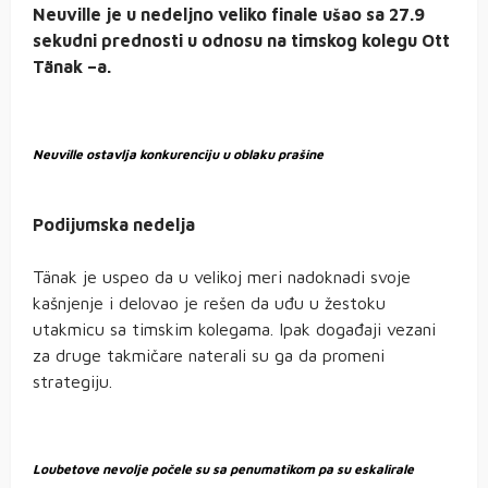
Neuville je u nedeljno veliko finale ušao sa 27.9
sekudni prednosti u odnosu na timskog kolegu Ott
Tänak –a.
Neuville ostavlja konkurenciju u oblaku prašine
Podijumska nedelja
Tänak je uspeo da u velikoj meri nadoknadi svoje
kašnjenje i delovao je rešen da uđu u žestoku
utakmicu sa timskim kolegama. Ipak događaji vezani
za druge takmičare naterali su ga da promeni
strategiju.
Loubetove nevolje počele su sa penumatikom pa su eskalirale