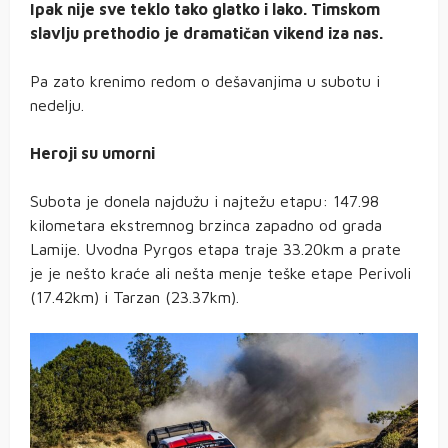
Ipak nije sve teklo tako glatko i lako. Timskom
slavlju prethodio je dramatičan vikend iza nas.
Pa zato krenimo redom o dešavanjima u subotu i
nedelju.
Heroji su umorni
Subota je donela najdužu i najtežu etapu: 147.98
kilometara ekstremnog brzinca zapadno od grada
Lamije. Uvodna Pyrgos etapa traje 33.20km a prate
je je nešto kraće ali nešta menje teške etape Perivoli
(17.42km) i Tarzan (23.37km).