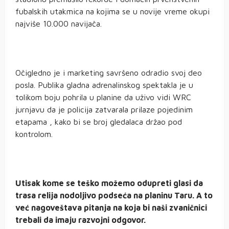
fubalskih utakmica na kojima se u novije vreme okupi
najviše 10.000 navijača.
Očigledno je i marketing savršeno odradio svoj deo
posla. Publika gladna adrenalinskog spektakla je u
tolikom boju pohrila u planine da uživo vidi WRC
jurnjavu da je policija zatvarala prilaze pojedinim
etapama , kako bi se broj gledalaca držao pod
kontrolom.
Utisak kome se teško možemo odupreti glasi da
trasa relija nodoljivo podseća na planinu Taru. A to
već nagoveštava pitanja na koja bi naši zvaničnici
trebali da imaju razvojni odgovor.