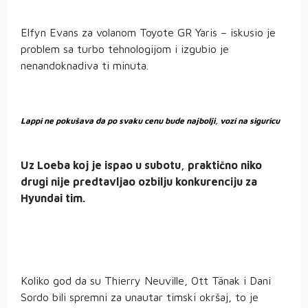
Elfyn Evans za volanom Toyote GR Yaris – iskusio je
problem sa turbo tehnologijom i izgubio je
nenandoknadiva ti minuta.
Lappi ne pokušava da po svaku cenu bude najbolji, vozi na siguricu
Uz Loeba koj je ispao u subotu, praktično niko
drugi nije predtavljao ozbilju konkurenciju za
Hyundai tim.
Koliko god da su Thierry Neuville, Ott Tänak i Dani
Sordo bili spremni za unautar timski okršaj, to je