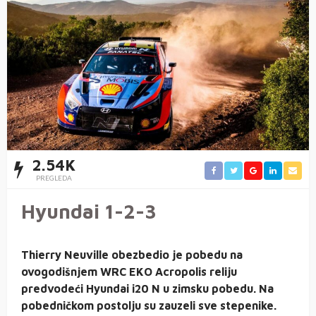
2.54K
PREGLEDA
Hyundai 1-2-3
Thierry Neuville obezbedio je pobedu na
ovogodišnjem WRC EKO Acropolis reliju
predvodeći Hyundai i20 N u zimsku pobedu. Na
pobedničkom postolju su zauzeli sve stepenike.