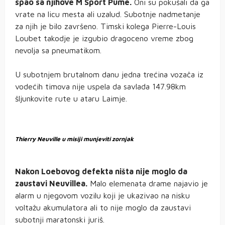
spao sa njihove M Sport Pume.
Oni su pokušali da ga
vrate na licu mesta ali uzalud. Subotnje nadmetanje
za njih je bilo završeno. Timski kolega Pierre-Louis
Loubet takodje je izgubio dragoceno vreme zbog
nevolja sa pneumatikom.
U subotnjem brutalnom danu jedna trećina vozača iz
vodećih timova nije uspela da savlada 147.98km
šljunkovite rute u ataru Laimje.
Thierry Neuville u misiji munjeviti zornjak
Nakon Loebovog defekta ništa nije moglo da
zaustavi Neuvillea.
Malo elemenata drame najavio je
alarm u njegovom vozilu koji je ukazivao na nisku
voltažu akumulatora ali to nije moglo da zaustavi
subotnji maratonski juriš.