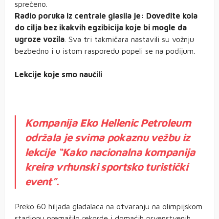
sprečeno.
Radio poruka iz centrale glasila je: Dovedite kola
do cilja bez ikakvih egzibicija koje bi mogle da
ugroze vozila
. Sva tri takmičara nastavili su vožnju
bezbedno i u istom rasporedu popeli se na podijum.
Lekcije koje smo naučili
Kompanija Eko Hellenic Petroleum
održala je svima pokaznu vežbu iz
lekcije “Kako nacionalna kompanija
kreira vrhunski sportsko turistički
event”.
Preko 60 hiljada gladalaca na otvaranju na olimpijskom
stadionu premašilo rekorde i domaćih prvenstvenih