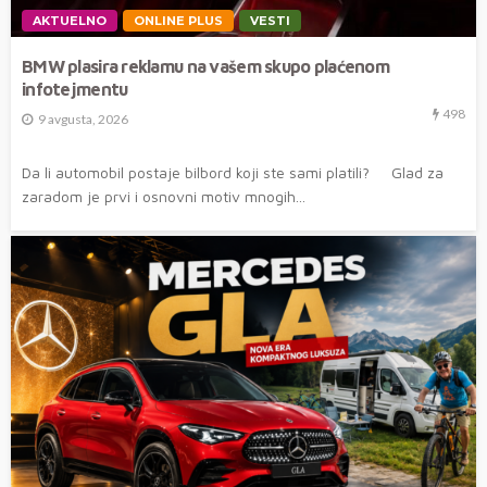
AKTUELNO
ONLINE PLUS
VESTI
BMW plasira reklamu na vašem skupo plaćenom
infotejmentu
498
9 avgusta, 2026
Da li automobil postaje bilbord koji ste sami platili? Glad za
zaradom je prvi i osnovni motiv mnogih...