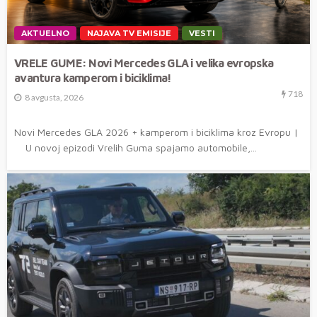
AKTUELNO
NAJAVA TV EMISIJE
VESTI
VRELE GUME: Novi Mercedes GLA i velika evropska
avantura kamperom i biciklima!
718
8 avgusta, 2026
Novi Mercedes GLA 2026 + kamperom i biciklima kroz Evropu |
U novoj epizodi Vrelih Guma spajamo automobile,...