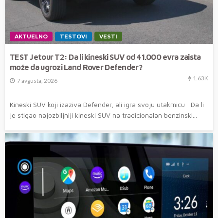
AKTUELNO
TESTOVI
VESTI
TEST Jetour T2: Da li kineski SUV od 41.000 evra zaista
može da ugrozi Land Rover Defender?
1.63K
7 avgusta, 2026
Kineski SUV koji izaziva Defender, ali igra svoju utakmicu Da li
je stigao najozbiljniji kineski SUV na tradicionalan benzinski...