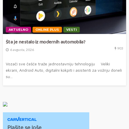
AKTUELNO
ONLINE PLUS
VESTI
Šta je nestalo iz modernih automobila?
903
6 avgusta, 2026
Vozači sve češće traže jednostavniju tehnologiju Veliki
ekrani, Android Auto, digitalni kokpiti i asistenti za vožnju doneli
su...