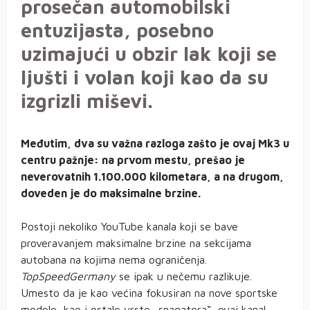
prosečan automobilski
entuzijasta, posebno
uzimajući u obzir lak koji se
ljušti i volan koji kao da su
izgrizli miševi.
Međutim, dva su važna razloga zašto je ovaj Mk3 u
centru pažnje: na prvom mestu, prešao je
neverovatnih 1.100.000 kilometara, a na drugom,
doveden je do maksimalne brzine.
Postoji nekoliko YouTube kanala koji se bave
proveravanjem maksimalne brzine na sekcijama
autobana na kojima nema ograničenja.
TopSpeedGermany
se ipak u nečemu razlikuje.
Umesto da je kao većina fokusiran na nove sportske
modele, kao i ostale vrste „snagatora“, ovaj kanal