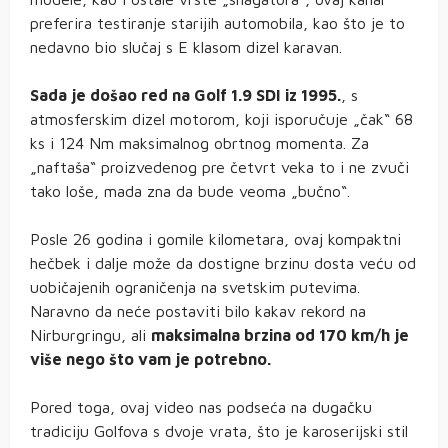
preferira testiranje starijih automobila, kao što je to
nedavno bio slučaj s E klasom dizel karavan.
Sada je došao red na Golf 1.9 SDI iz 1995.
, s
atmosferskim dizel motorom, koji isporučuje „čak“ 68
ks i 124 Nm maksimalnog obrtnog momenta. Za
„naftaša“ proizvedenog pre četvrt veka to i ne zvuči
tako loše, mada zna da bude veoma „bučno“.
Posle 26 godina i gomile kilometara, ovaj kompaktni
hečbek i dalje može da dostigne brzinu dosta veću od
uobičajenih ograničenja na svetskim putevima.
Naravno da neće postaviti bilo kakav rekord na
Nirburgringu, ali
maksimalna brzina od 170 km/h je
više nego što vam je potrebno.
Pored toga, ovaj video nas podseća na dugačku
tradiciju Golfova s dvoje vrata, što je karoserijski stil