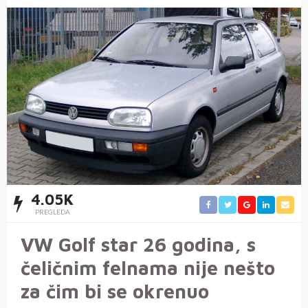
4.05K
PREGLEDA
VW Golf star 26 godina, s
čeličnim felnama nije nešto
za čim bi se okrenuo