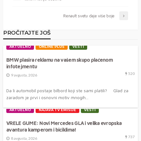
Renault svetu daje više boje
PROČITAJTE JOŠ
AKTUELNO
ONLINE PLUS
VESTI
BMW plasira reklamu na vašem skupo plaćenom
infotejmentu
520
9 avgusta, 2026
Da li automobil postaje bilbord koji ste sami platili? Glad za
zaradom je prvi i osnovni motiv mnogih...
AKTUELNO
NAJAVA TV EMISIJE
VESTI
VRELE GUME: Novi Mercedes GLA i velika evropska
avantura kamperom i biciklima!
737
8 avgusta, 2026