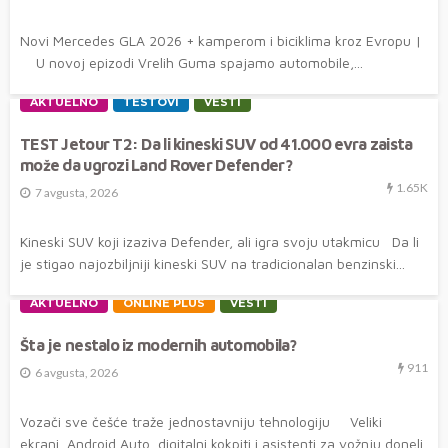
Novi Mercedes GLA 2026 + kamperom i biciklima kroz Evropu |
U novoj epizodi Vrelih Guma spajamo automobile,...
AKTUELNO
TESTOVI
VESTI
TEST Jetour T2: Da li kineski SUV od 41.000 evra zaista
može da ugrozi Land Rover Defender?
1.65K
7 avgusta, 2026
Kineski SUV koji izaziva Defender, ali igra svoju utakmicu Da li
je stigao najozbiljniji kineski SUV na tradicionalan benzinski...
AKTUELNO
ONLINE PLUS
VESTI
Šta je nestalo iz modernih automobila?
911
6 avgusta, 2026
Vozači sve češće traže jednostavniju tehnologiju Veliki
ekrani, Android Auto, digitalni kokpiti i asistenti za vožnju doneli