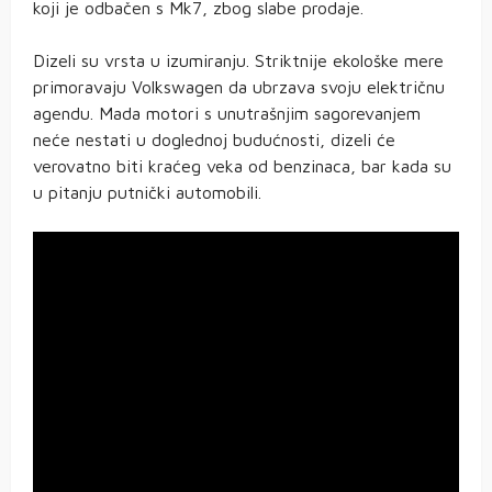
koji je odbačen s Mk7, zbog slabe prodaje.
Dizeli su vrsta u izumiranju. Striktnije ekološke mere
primoravaju Volkswagen da ubrzava svoju električnu
agendu. Mada motori s unutrašnjim sagorevanjem
neće nestati u doglednoj budućnosti, dizeli će
verovatno biti kraćeg veka od benzinaca, bar kada su
u pitanju putnički automobili.