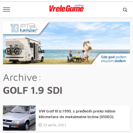
Archive
GOLF 1.9 SDI
VW Golf III iz 1995. s pređenih preko milion
kilometara do maksimalne brzine (VIDEO)
22 aprila, 2021