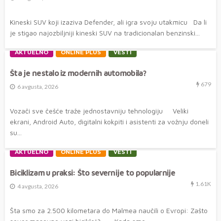
Kineski SUV koji izaziva Defender, ali igra svoju utakmicu Da li
je stigao najozbiljniji kineski SUV na tradicionalan benzinski...
AKTUELNO
ONLINE PLUS
VESTI
Šta je nestalo iz modernih automobila?
679
6 avgusta, 2026
Vozači sve češće traže jednostavniju tehnologiju Veliki
ekrani, Android Auto, digitalni kokpiti i asistenti za vožnju doneli
su...
AKTUELNO
ONLINE PLUS
VESTI
Biciklizam u praksi: Što severnije to popularnije
1.61K
4 avgusta, 2026
Šta smo za 2.500 kilometara do Malmea naučili o Evropi: Zašto