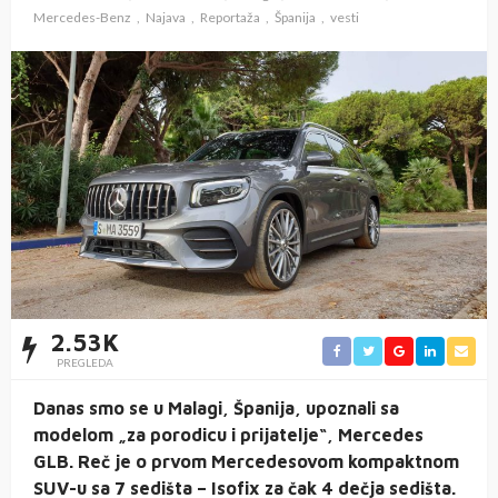
Mercedes-Benz
Najava
Reportaža
Španija
vesti
2.53K
PREGLEDA
Danas smo se u Malagi, Španija, upoznali sa
modelom „za porodicu i prijatelje“, Mercedes
GLB. Reč je o prvom Mercedesovom kompaktnom
SUV-u sa 7 sedišta – Isofix za čak 4 dečja sedišta.