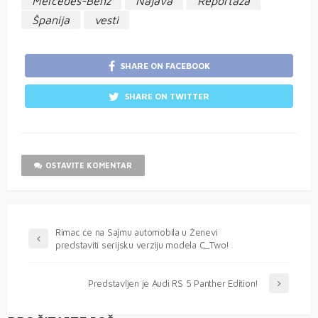
Mercedes-Benz
Najava
Reportaža
Španija
vesti
SHARE ON FACEBOOK
SHARE ON TWITTER
OSTAVITE KOMENTAR
Rimac će na Sajmu automobila u Ženevi
predstaviti serijsku verziju modela C_Two!
Predstavljen je Audi RS 5 Panther Edition!