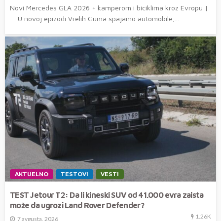
Novi Mercedes GLA 2026 + kamperom i biciklima kroz Evropu |
U novoj epizodi Vrelih Guma spajamo automobile,...
AKTUELNO
TESTOVI
VESTI
TEST Jetour T2: Da li kineski SUV od 41.000 evra zaista
može da ugrozi Land Rover Defender?
1.26K
7 avgusta, 2026