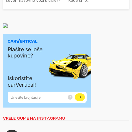
sever masovno vozi bicikle!? Kada smo...
VRELE GUME NA INSTAGRAMU