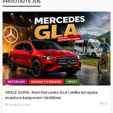
PROČITAJTE JOŠ
AKTUELNO
NAJAVA TV EMISIJE
VESTI
VRELE GUME: Novi Mercedes GLA i velika evropska
avantura kamperom i biciklima!
215
8 avgusta, 2026