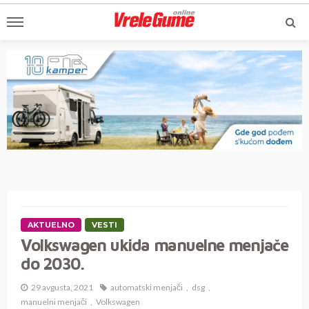
AKTUELNO
VESTI
Volkswagen ukida manuelne menjače
do 2030.
29 avgusta, 2021
automatski menjači
dsg
manuelni menjači
Volkswagen