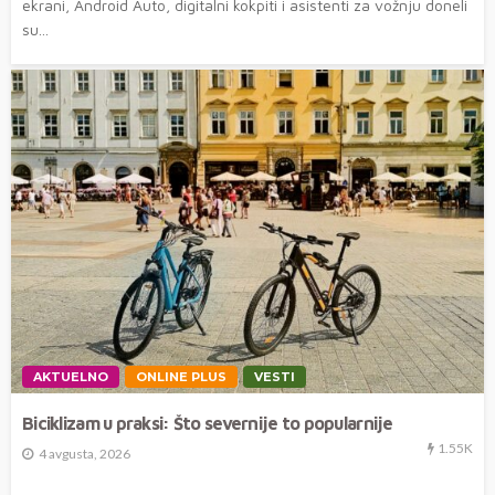
ekrani, Android Auto, digitalni kokpiti i asistenti za vožnju doneli
su...
AKTUELNO
ONLINE PLUS
VESTI
Biciklizam u praksi: Što severnije to popularnije
1.55K
4 avgusta, 2026