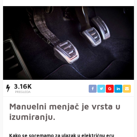
3.16K
PREGLEDA
Manuelni menjač je vrsta u
izumiranju.
Kako se spremamo za ulazak u električnu eru,