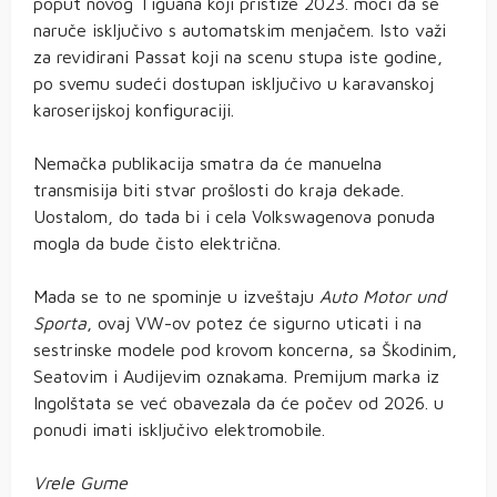
poput novog Tiguana koji pristiže 2023. moći da se
naruče isključivo s automatskim menjačem. Isto važi
za revidirani Passat koji na scenu stupa iste godine,
po svemu sudeći dostupan isključivo u karavanskoj
karoserijskoj konfiguraciji.
Nemačka publikacija smatra da će manuelna
transmisija biti stvar prošlosti do kraja dekade.
Uostalom, do tada bi i cela Volkswagenova ponuda
mogla da bude čisto električna.
Mada se to ne spominje u izveštaju
Auto Motor und
Sporta
, ovaj VW-ov potez će sigurno uticati i na
sestrinske modele pod krovom koncerna, sa Škodinim,
Seatovim i Audijevim oznakama. Premijum marka iz
Ingolštata se već obavezala da će počev od 2026. u
ponudi imati isključivo elektromobile.
Vrele Gume