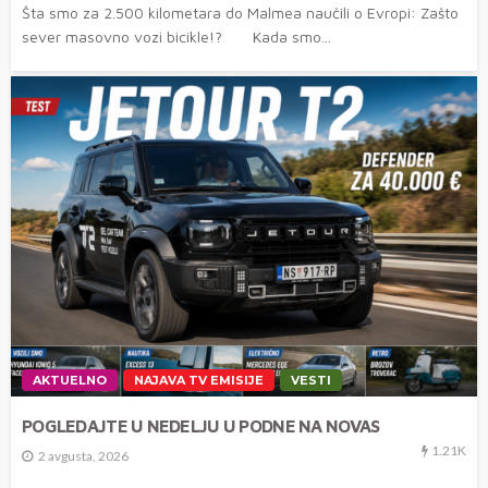
Šta smo za 2.500 kilometara do Malmea naučili o Evropi: Zašto
sever masovno vozi bicikle!? Kada smo...
AKTUELNO
NAJAVA TV EMISIJE
VESTI
POGLEDAJTE U NEDELJU U PODNE NA NOVAS
1.21K
2 avgusta, 2026