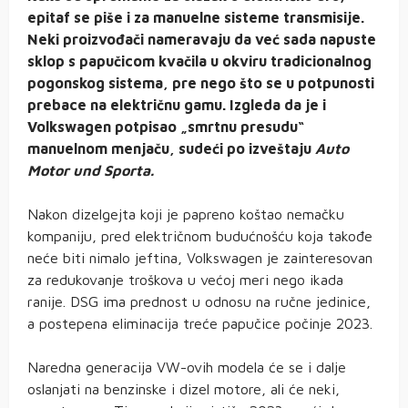
epitaf se piše i za manuelne sisteme transmisije.
Neki proizvođači nameravaju da već sada napuste
sklop s papučicom kvačila u okviru tradicionalnog
pogonskog sistema, pre nego što se u potpunosti
prebace na električnu gamu. Izgleda da je i
Volkswagen potpisao „smrtnu presudu“
manuelnom menjaču, sudeći po izveštaju
Auto
Motor und Sporta.
Nakon dizelgejta koji je papreno koštao nemačku
kompaniju, pred električnom budućnošću koja takođe
neće biti nimalo jeftina, Volkswagen je zainteresovan
za redukovanje troškova u većoj meri nego ikada
ranije. DSG ima prednost u odnosu na ručne jedinice,
a postepena eliminacija treće papučice počinje 2023.
Naredna generacija VW-ovih modela će se i dalje
oslanjati na benzinske i dizel motore, ali će neki,