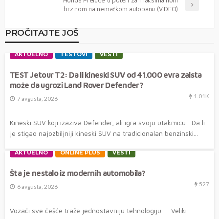
Honda Prelude u poteri za maksimalnom
brzinom na nemačkom autobanu (VIDEO)
PROČITAJTE JOŠ
AKTUELNO
TESTOVI
VESTI
TEST Jetour T2: Da li kineski SUV od 41.000 evra zaista
može da ugrozi Land Rover Defender?
1.01K
7 avgusta, 2026
Kineski SUV koji izaziva Defender, ali igra svoju utakmicu Da li
je stigao najozbiljniji kineski SUV na tradicionalan benzinski...
AKTUELNO
ONLINE PLUS
VESTI
Šta je nestalo iz modernih automobila?
527
6 avgusta, 2026
Vozači sve češće traže jednostavniju tehnologiju Veliki