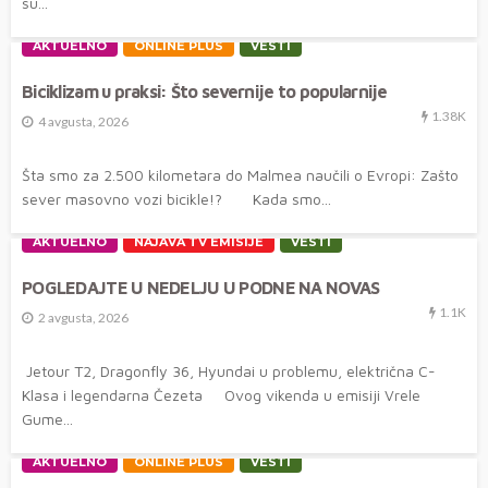
su...
AKTUELNO
ONLINE PLUS
VESTI
Biciklizam u praksi: Što severnije to popularnije
1.38K
4 avgusta, 2026
Šta smo za 2.500 kilometara do Malmea naučili o Evropi: Zašto
sever masovno vozi bicikle!? Kada smo...
AKTUELNO
NAJAVA TV EMISIJE
VESTI
POGLEDAJTE U NEDELJU U PODNE NA NOVAS
1.1K
2 avgusta, 2026
Jetour T2, Dragonfly 36, Hyundai u problemu, električna C-
Klasa i legendarna Čezeta Ovog vikenda u emisiji Vrele
Gume...
AKTUELNO
ONLINE PLUS
VESTI