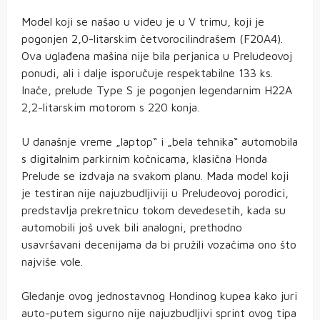
Model koji se našao u videu je u V trimu, koji je
pogonjen 2,0-litarskim četvorocilindrašem (F20A4).
Ova uglađena mašina nije bila perjanica u Preludeovoj
ponudi, ali i dalje isporučuje respektabilne 133 ks.
Inače, prelude Type S je pogonjen legendarnim H22A
2,2-litarskim motorom s 220 konja.
U današnje vreme „laptop“ i „bela tehnika“ automobila
s digitalnim parkirnim kočnicama, klasična Honda
Prelude se izdvaja na svakom planu. Mada model koji
je testiran nije najuzbudljiviji u Preludeovoj porodici,
predstavlja prekretnicu tokom devedesetih, kada su
automobili još uvek bili analogni, prethodno
usavršavani decenijama da bi pružili vozačima ono što
najviše vole.
Gledanje ovog jednostavnog Hondinog kupea kako juri
auto-putem sigurno nije najuzbudljivi sprint ovog tipa