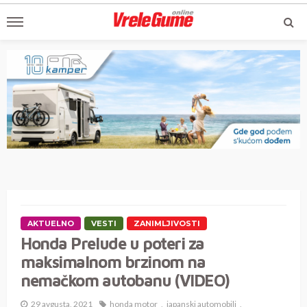
AKTUELNO
VESTI
ZANIMLJIVOSTI
Honda Prelude u poteri za
maksimalnom brzinom na
nemačkom autobanu (VIDEO)
29 avgusta, 2021
honda motor
japanski automobili