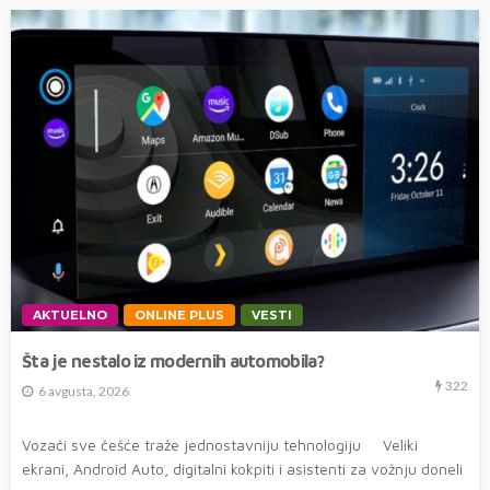
AKTUELNO
ONLINE PLUS
VESTI
Šta je nestalo iz modernih automobila?
322
6 avgusta, 2026
Vozači sve češće traže jednostavniju tehnologiju Veliki
ekrani, Android Auto, digitalni kokpiti i asistenti za vožnju doneli