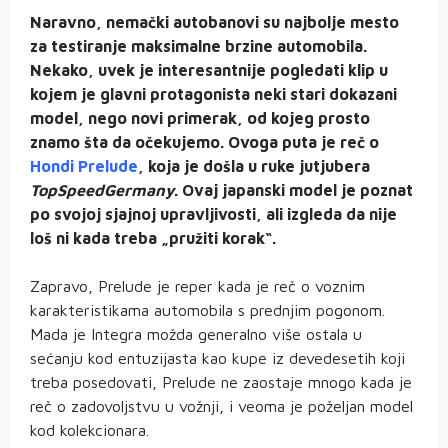
Naravno, nemački autobanovi su najbolje mesto
za testiranje maksimalne brzine automobila.
Nekako, uvek je interesantnije pogledati klip u
kojem je glavni protagonista neki stari dokazani
model, nego novi primerak, od kojeg prosto
znamo šta da očekujemo. Ovoga puta je reč o
Hondi Prelude
, koja je došla u ruke jutjubera
TopSpeedGermany
. Ovaj japanski model je poznat
po svojoj sjajnoj upravljivosti, ali izgleda da nije
loš ni kada treba „pružiti korak“.
Zapravo, Prelude je reper kada je reč o voznim
karakteristikama automobila s prednjim pogonom.
Mada je Integra možda generalno više ostala u
sećanju kod entuzijasta kao kupe iz devedesetih koji
treba posedovati, Prelude ne zaostaje mnogo kada je
reč o zadovoljstvu u vožnji, i veoma je poželjan model
kod kolekcionara.