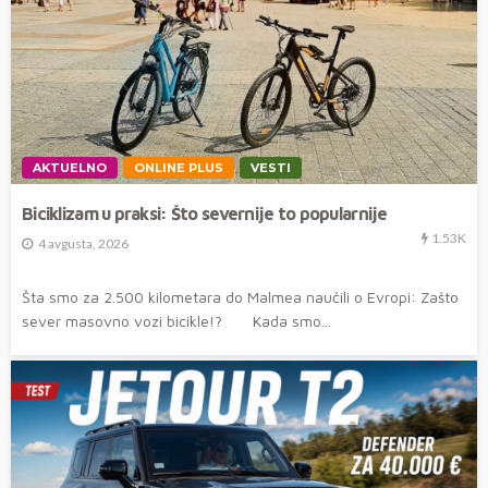
AKTUELNO
ONLINE PLUS
VESTI
Biciklizam u praksi: Što severnije to popularnije
1.53K
4 avgusta, 2026
Šta smo za 2.500 kilometara do Malmea naučili o Evropi: Zašto
sever masovno vozi bicikle!? Kada smo...