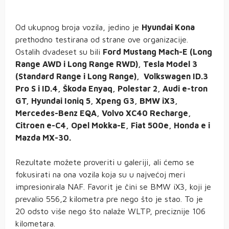
Od ukupnog broja vozila, jedino je
Hyundai Kona
prethodno testirana od strane ove organizacije.
Ostalih dvadeset su bili
Ford Mustang Mach-E (Long
Range AWD i Long Range RWD), Tesla Model 3
(Standard Range i Long Range), Volkswagen ID.3
Pro S i ID.4, Škoda Enyaq, Polestar 2, Audi e-tron
GT, Hyundai Ioniq 5, Xpeng G3, BMW iX3,
Mercedes-Benz EQA, Volvo XC40 Recharge,
Citroen e-C4, Opel Mokka-E, Fiat 500e, Honda e i
Mazda MX-30.
Rezultate možete proveriti u galeriji, ali ćemo se
fokusirati na ona vozila koja su u najvećoj meri
impresionirala NAF. Favorit je čini se BMW iX3, koji je
prevalio 556,2 kilometra pre nego što je stao. To je
20 odsto više nego što nalaže WLTP, preciznije 106
kilometara.