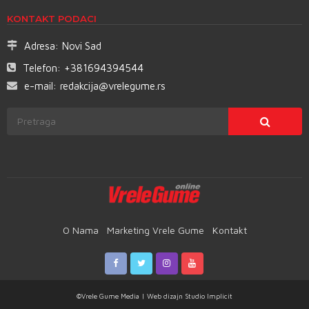
KONTAKT PODACI
Adresa:
Novi Sad
Telefon:
+381694394544
e-mail:
redakcija@vrelegume.rs
O Nama
Marketing Vrele Gume
Kontakt
©Vrele Gume Media | Web dizajn
Studio Implicit