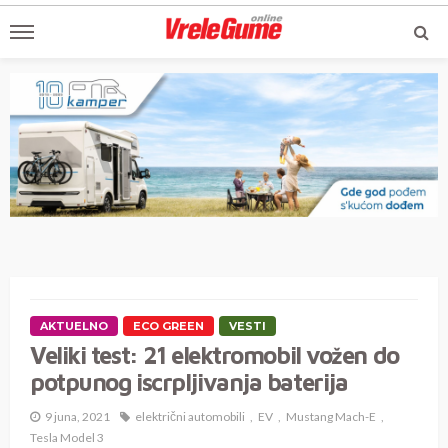
AKTUELNO
ECO GREEN
VESTI
Veliki test: 21 elektromobil vožen do
potpunog iscrpljivanja baterija
9 juna, 2021
električni automobili
EV
Mustang Mach-E
Tesla Model 3