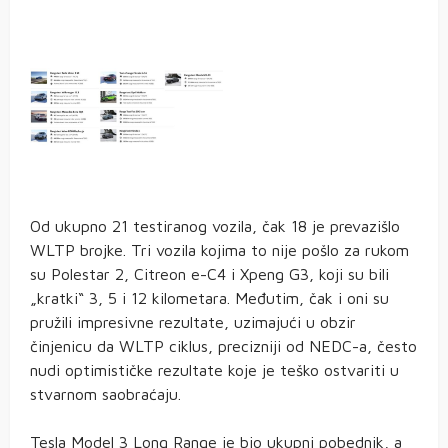
Od ukupno 21 testiranog vozila, čak 18 je prevazišlo
WLTP brojke. Tri vozila kojima to nije pošlo za rukom
su Polestar 2, Citreon e-C4 i Xpeng G3, koji su bili
„kratki“ 3, 5 i 12 kilometara. Međutim, čak i oni su
pružili impresivne rezultate, uzimajući u obzir
činjenicu da WLTP ciklus, precizniji od NEDC-a, često
nudi optimističke rezultate koje je teško ostvariti u
stvarnom saobraćaju.
Tesla Model 3 Long Range je bio ukupni pobednik, a