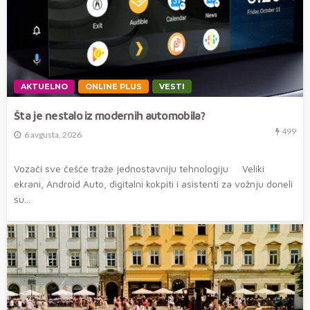
AKTUELNO
ONLINE PLUS
VESTI
Šta je nestalo iz modernih automobila?
499
6 avgusta, 2026
Vozači sve češće traže jednostavniju tehnologiju Veliki
ekrani, Android Auto, digitalni kokpiti i asistenti za vožnju doneli
su...