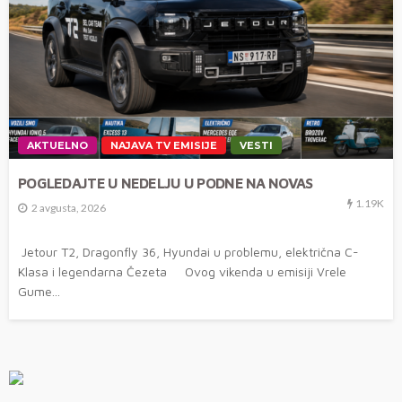
AKTUELNO
NAJAVA TV EMISIJE
VESTI
POGLEDAJTE U NEDELJU U PODNE NA NOVAS
1.19K
2 avgusta, 2026
Jetour T2, Dragonfly 36, Hyundai u problemu, električna C-
Klasa i legendarna Čezeta Ovog vikenda u emisiji Vrele
Gume...