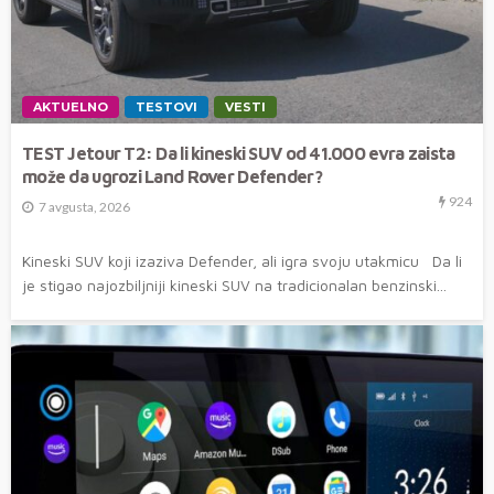
AKTUELNO
TESTOVI
VESTI
TEST Jetour T2: Da li kineski SUV od 41.000 evra zaista
može da ugrozi Land Rover Defender?
924
7 avgusta, 2026
Kineski SUV koji izaziva Defender, ali igra svoju utakmicu Da li
je stigao najozbiljniji kineski SUV na tradicionalan benzinski...