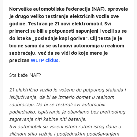
Norveška automobilska federacija (NAF), sprovela
je drugo veliko testiranje električnih vozila ove
godine. Testiran je 21 novi elektromobil. Svi
primerci su bili u potpunosti napunjeni i vozili su se
do isteka „poslednje kapi goriva“. Cilj testa je je
bio ne samo da se ustanovi autonomija u realnom
saobraćaju, već da se vidi do koje mere je
precizan
WLTP ciklus
.
Šta kaže NAF?
21 električno vozilo je voženo do potpunog stajanja i
isključivanja, da bi se izmerio domet u realnom
saobraćaju. Da bi se testirali svi automobili
podjednako, ispitivanje je obavljeno bez prethodnog
zagrevanja niti kabine niti baterije.
Svi automobili su voženi istom rutom istog dana u
sličnom stilu vožnje i podjednakim podešavanjem