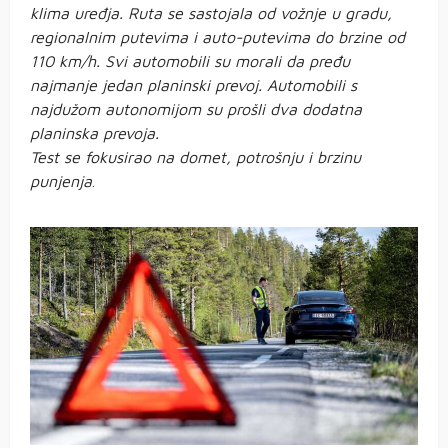
klima uređja. Ruta se sastojala od vožnje u gradu,
regionalnim putevima i auto-putevima do brzine od
110 km/h. Svi automobili su morali da pređu
najmanje jedan planinski prevoj. Automobili s
najdužom autonomijom su prošli dva dodatna
planinska prevoja.
Test se fokusirao na domet, potrošnju i brzinu
punjenja
.