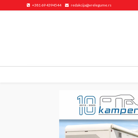
+381 69 4394544
redakcija@vrelegume.rs