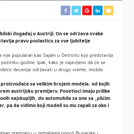
ilski događaj u Austriji. On se održava svake
avlja pravu poslasticu za sve ljubitelje
 nije popularan kao Sajam u Detroitu koji predstavlja
a početku godine. Ipak, kako je najavljeno da će se
ledeće decenije održavati u drugo vreme, možda
 proizvođača sa velikim brojem modela, od kojih
arem austrijsku premijeru. Posetioci imaju prilike
onih najskupljih, do automobila za one sa „plićim
, pa da vidimo koji modeli su mu zapali za oko i
vo imao premijeru u zemaljama poput Bugarske i