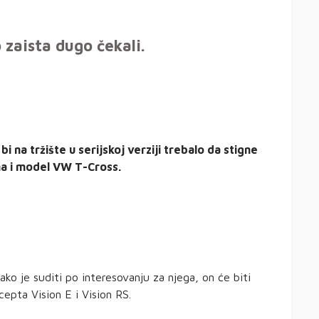
 zaista dugo čekali.
bi na tržište u serijskoj verziji trebalo da stigne
ma i model VW T-Cross.
 ako je suditi po interesovanju za njega, on će biti
cepta Vision E i Vision RS.