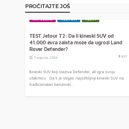
PROČITAJTE JOŠ
AKTUELNO
TESTOVI
VESTI
TEST Jetour T2: Da li kineski SUV od
41.000 evra zaista može da ugrozi Land
Rover Defender?
837
7 avgusta, 2026
Kineski SUV koji izaziva Defender, ali igra svoju
utakmicu Da li je stigao najozbiljniji kineski SUV na
tradicionalan benzinski...