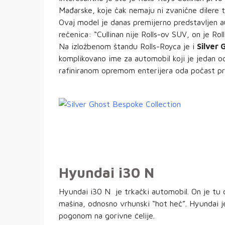
Mađarske, koje čak nemaju ni zvanične dilere t
Ovaj model je danas premijerno predstavljen aus
rečenica: “Cullinan nije Rolls-ov SUV, on je 
Na izložbenom štandu Rolls-Royca je i
Silver 
komplikovano ime za automobil koji je jedan od
rafiniranom opremom enterijera oda počast pr
Hyundai i30 N
Hyundai i30 N je trkački automobil. On je tu 
mašina, odnosno vrhunski “hot heč”. Hyundai je
pogonom na gorivne ćelije.