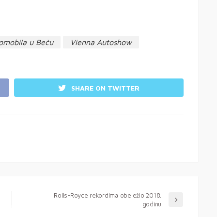
omobila u Beču
Vienna Autoshow
SHARE ON TWITTER
Rolls-Royce rekordima obeležio 2018.
godinu