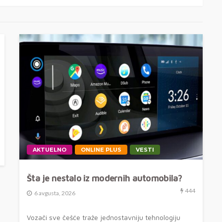
AKTUELNO
ONLINE PLUS
VESTI
Šta je nestalo iz modernih automobila?
444
6 avgusta, 2026
Vozači sve češće traže jednostavniju tehnologiju