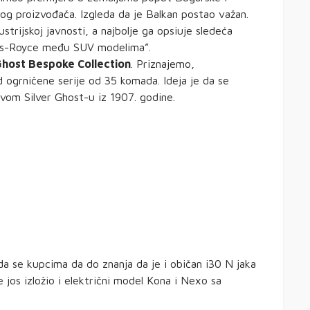
og proizvođača. Izgleda da je Balkan postao važan.
trijskoj javnosti, a najbolje ga opsiuje sledeća
Rolls-Royce među SUV modelima”.
Ghost Bespoke Collection
. Priznajemo,
 ogrničene serije od 35 komada. Ideja je da se
vom Silver Ghost-u iz 1907. godine.
da se kupcima da do znanja da je i običan i30 N jaka
 jos izložio i električni model Kona i Nexo sa