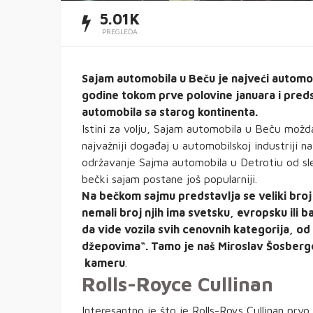
5.01K
PREGLEDA
Sajam automobila u Beču je najveći automob
godine tokom prve polovine januara i predst
automobila sa starog kontinenta.
Istini za volju, Sajam automobila u Beču možda
najvažniji događaj u automobilskoj industriji n
održavanje Sajma automobila u Detrotiu od s
bečki sajam postane još popularniji.
Na bečkom sajmu predstavlja se veliki broj
nemali broj njih ima svetsku, evropsku ili b
da vide vozila svih cenovnih kategorija, od 
džepovima“. Tamo je naš Miroslav Šosberger
kameru
.
Rolls-Royce Cullinan
Interesantno je što je Rolls-Roys Cullinan pr