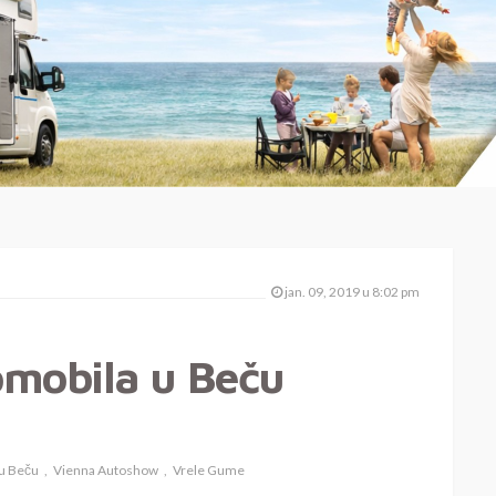
jan. 09, 2019 u 8:02 pm
omobila u Beču
 u Beču
Vienna Autoshow
Vrele Gume