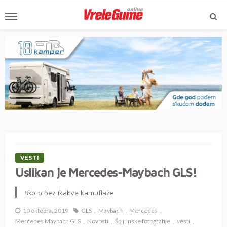
VESTI
Uslikan je Mercedes-Maybach GLS!
Skoro bez ikakve kamuflaže
10 oktobra, 2019
GLS
Maybach
Mercedes
Mercedes Maybach GLS
Novosti
Špijunske fotografije
vesti