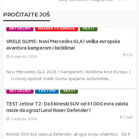
PROČITAJTE JOŠ
AKTUELNO
NAJAVA TV EMISIJE
VESTI
VRELE GUME: Novi Mercedes GLA i velika evropska
avantura kamperom i biciklima!
215
8 avgusta, 2026
Novi Mercedes GLA 2026 + kamperom i biciklima kroz Evropu |
U novoj epizodi Vrelih Guma spajamo automobile,...
AKTUELNO
TESTOVI
VESTI
TEST Jetour T2: Da li kineski SUV od 41.000 evra zaista
može da ugrozi Land Rover Defender?
1.26K
7 avgusta, 2026
Kineski SUV koji izaziva Defender, ali igra svoju utakmicu Da li