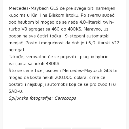
Mercedes-Maybach GLS će pre svega biti namenjen
kupcima u Kini i na Bliskom Istoku. Po svemu sudeći
pod haubom bi mogao da se nađe 4.0-litarski twin-
turbo V8 agregat sa 460 do 480KS. Naravno, uz
pogon na sva četiri točka i 9-stepeni automatski
menjač. Postoji mogućnost da dobije i 6,0 litarski V12
agregat.
Takođe, verovatno će se pojaviti i plug-in hybrid
varijanta sa nekih 480KS.
Što se cene tiče, osnovni Mercedes-Maybach GLS bi
mogao da košta nekih 200.000 dolara, čime će
postati i najskuplji automobil koji će se proizvoditi u
SAD-u.
Špijunske fotografije: Carscoops