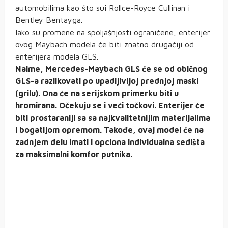
automobilima kao što sui Rollce-Royce Cullinan i
Bentley Bentayga.
Iako su promene na spoljašnjosti ograničene, enterijer
ovog Maybach modela će biti znatno drugačiji od
enterijera modela GLS.
Naime, Mercedes-Maybach GLS će se od običnog
GLS-a razlikovati po upadljivijoj prednjoj maski
(grilu). Ona će na serijskom primerku biti u
hromirana. Očekuju se i veći točkovi. Enterijer će
biti prostaraniji sa sa najkvalitetnijim materijalima
i bogatijom opremom. Takođe, ovaj model će na
zadnjem delu imati i opciona individualna sedišta
za maksimalni komfor putnika.