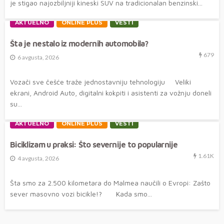
je stigao najozbiljniji kineski SUV na tradicionalan benzinski...
AKTUELNO
ONLINE PLUS
VESTI
Šta je nestalo iz modernih automobila?
679
6 avgusta, 2026
Vozači sve češće traže jednostavniju tehnologiju Veliki
ekrani, Android Auto, digitalni kokpiti i asistenti za vožnju doneli
su...
AKTUELNO
ONLINE PLUS
VESTI
Biciklizam u praksi: Što severnije to popularnije
1.61K
4 avgusta, 2026
Šta smo za 2.500 kilometara do Malmea naučili o Evropi: Zašto
sever masovno vozi bicikle!? Kada smo...