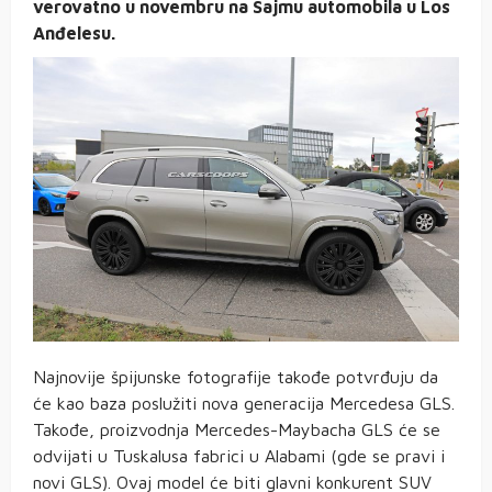
verovatno u novembru na Sajmu automobila u Los
Anđelesu.
Najnovije špijunske fotografije takođe potvrđuju da
će kao baza poslužiti nova generacija Mercedesa GLS.
Takođe, proizvodnja Mercedes-Maybacha GLS će se
odvijati u Tuskalusa fabrici u Alabami (gde se pravi i
novi GLS). Ovaj model će biti glavni konkurent SUV