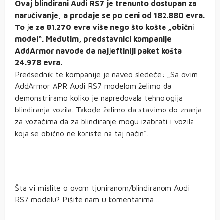
Ovaj blindirani Audi RS7 je trenunto dostupan za
naručivanje, a prodaje se po ceni od 182.880 evra.
To je za 81.270 evra više nego što košta „obični
model“. Međutim, predstavnici kompanije
AddArmor navode da najjeftiniji paket košta
24.978 evra.
Predsednik te kompanije je naveo sledeće: „Sa ovim
AddArmor APR Audi RS7 modelom želimo da
demonstriramo koliko je napredovala tehnologija
blindiranja vozila. Takođe želimo da stavimo do znanja
za vozačima da za blindiranje mogu izabrati i vozila
koja se obično ne koriste na taj način“.
Šta vi mislite o ovom tjuniranom/blindiranom Audi
RS7 modelu? Pišite nam u komentarima…