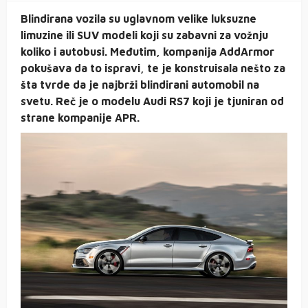
Blindirana vozila su uglavnom velike luksuzne
limuzine ili SUV modeli koji su zabavni za vožnju
koliko i autobusi. Međutim, kompanija AddArmor
pokušava da to ispravi, te je konstruisala nešto za
šta tvrde da je najbrži blindirani automobil na
svetu. Reč je o modelu Audi RS7 koji je tjuniran od
strane kompanije APR.