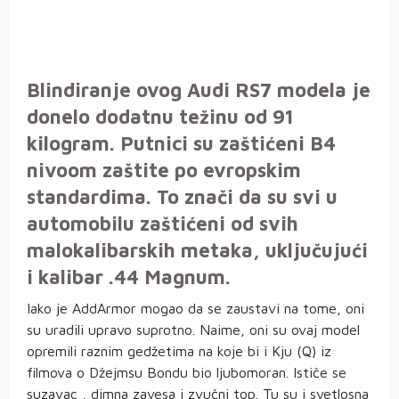
Blindiranje ovog Audi RS7 modela je
donelo dodatnu težinu od 91
kilogram. Putnici su zaštićeni B4
nivoom zaštite po evropskim
standardima. To znači da su svi u
automobilu zaštićeni od svih
malokalibarskih metaka, uključujući
i kalibar .44 Magnum.
Iako je AddArmor mogao da se zaustavi na tome, oni
su uradili upravo suprotno. Naime, oni su ovaj model
opremili raznim gedžetima na koje bi i Kju (Q) iz
filmova o Džejmsu Bondu bio ljubomoran. Ističe se
suzavac , dimna zavesa i zvučni top. Tu su i svetlosna