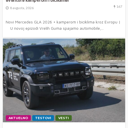
167
8 avgusta, 2026
Novi Mercedes GLA 2026 + kamperom i biciklima kroz Evropu |
U novoj epizodi Vrelih Guma spajamo automobile,...
AKTUELNO
TESTOVI
VESTI