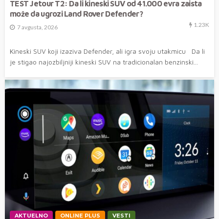
TEST Jetour T2: Da li kineski SUV od 41.000 evra zaista
može da ugrozi Land Rover Defender?
1.23K
7 avgusta, 2026
Kineski SUV koji izaziva Defender, ali igra svoju utakmicu Da li
je stigao najozbiljniji kineski SUV na tradicionalan benzinski...
AKTUELNO
ONLINE PLUS
VESTI