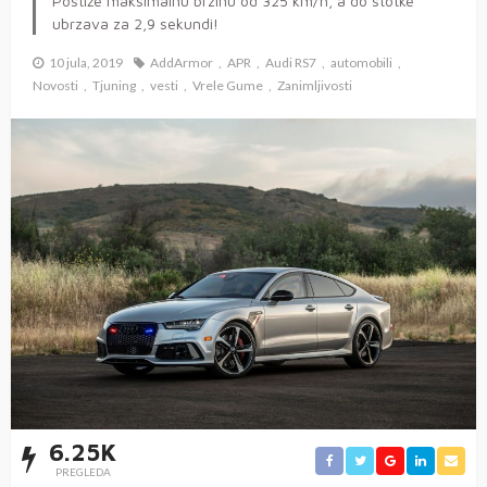
Postiže maksimalnu brzinu od 325 km/h, a do stotke
ubrzava za 2,9 sekundi!
10 jula, 2019
AddArmor
APR
Audi RS7
automobili
Novosti
Tjuning
vesti
Vrele Gume
Zanimljivosti
6.25K
PREGLEDA