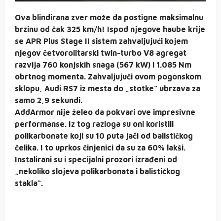
Ova blindirana zver može da postigne maksimalnu
brzinu od čak 325 km/h! Ispod njegove haube krije
se APR Plus Stage II sistem zahvaljujući kojem
njegov četvorolitarski twin-turbo V8 agregat
razvija 760 konjskih snaga (567 kW) i 1.085 Nm
obrtnog momenta. Zahvaljujuči ovom pogonskom
sklopu, Audi RS7 iz mesta do „stotke“ ubrzava za
samo 2,9 sekundi.
AddArmor nije želeo da pokvari ove impresivne
performanse. Iz tog razloga su oni koristili
polikarbonate koji su 10 puta jači od balističkog
čelika. I to uprkos činjenici da su za 60% lakši.
Instalirani su i specijalni prozori izrađeni od
„nekoliko slojeva polikarbonata i balističkog
stakla“.