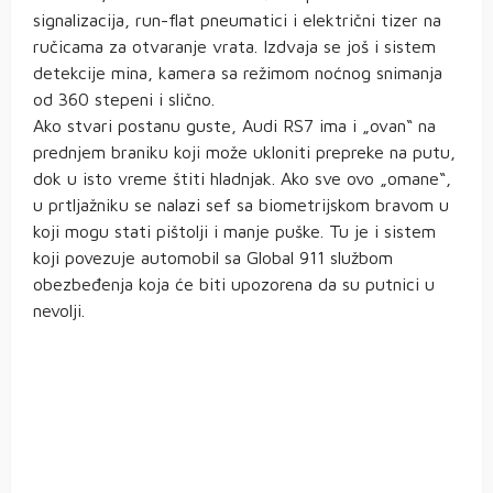
signalizacija, run-flat pneumatici i električni tizer na
ručicama za otvaranje vrata. Izdvaja se još i sistem
detekcije mina, kamera sa režimom noćnog snimanja
od 360 stepeni i slično.
Ako stvari postanu guste, Audi RS7 ima i „ovan“ na
prednjem braniku koji može ukloniti prepreke na putu,
dok u isto vreme štiti hladnjak. Ako sve ovo „omane“,
u prtljažniku se nalazi sef sa biometrijskom bravom u
koji mogu stati pištolji i manje puške. Tu je i sistem
koji povezuje automobil sa Global 911 službom
obezbeđenja koja će biti upozorena da su putnici u
nevolji.