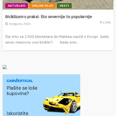
AKTUELNO
ONLINE PLUS
VESTI
Biciklizam u praksi: Što severnije to popularnije
1.59K
4 avgusta, 2026
Šta smo za 2.500 kilometara do Malmea naučili o Evropi: Zašto
sever masovno vozi bicikle!? Kada smo...