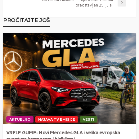
predstavljen 25. jula!
PROČITAJTE JOŠ
AKTUELNO
NAJAVA TV EMISIJE
VESTI
VRELE GUME: Novi Mercedes GLA i velika evropska
avantura kamperom i biciklima!