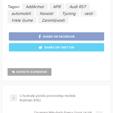
Tagovi
AddArmor
APR
Audi RS7
automobili
Novosti
Tjuning
vesti
Vrele Gume
Zanimljivosti
SHARE ON FACEBOOK
SHARE ON TWITTER
OSTAVITE KOMENTAR
U Australiji počela proizvodnja modela
Brabham BT62
Osveženi Mitsubishi Pajero Sport će biti