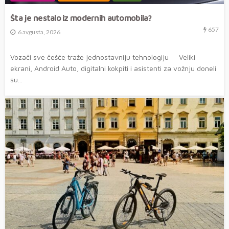
Šta je nestalo iz modernih automobila?
657
6 avgusta, 2026
Vozači sve češće traže jednostavniju tehnologiju Veliki
ekrani, Android Auto, digitalni kokpiti i asistenti za vožnju doneli
su...