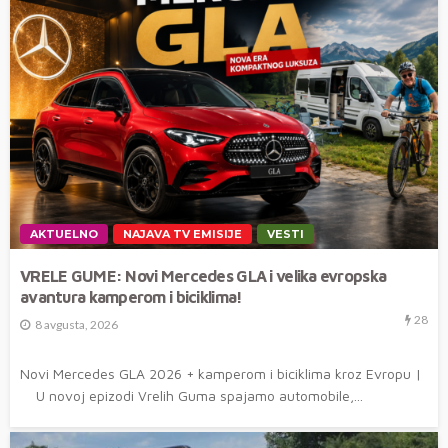
AKTUELNO
NAJAVA TV EMISIJE
VESTI
VRELE GUME: Novi Mercedes GLA i velika evropska
avantura kamperom i biciklima!
28
8 avgusta, 2026
Novi Mercedes GLA 2026 + kamperom i biciklima kroz Evropu |
U novoj epizodi Vrelih Guma spajamo automobile,...