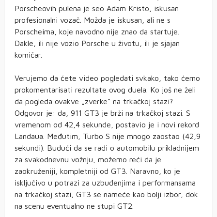
Porscheovih pulena je seo Adam Kristo, iskusan
profesionalni vozač. Možda je iskusan, ali ne s
Porscheima, koje navodno nije znao da startuje.
Dakle, ili nije vozio Porsche u životu, ili je sjajan
komičar.
Verujemo da ćete video pogledati svkako, tako ćemo
prokomentarisati rezultate ovog duela. Ko još ne želi
da pogleda ovakve „zverke“ na trkačkoj stazi?
Odgovor je: da, 911 GT3 je brži na trkačkoj stazi. S
vremenom od 42,4 sekunde, postavio je i novi rekord
Landaua. Međutim, Turbo S nije mnogo zaostao (42,9
sekundi). Budući da se radi o automobilu prikladnijem
za svakodnevnu vožnju, možemo reći da je
zaokruženiji, kompletniji od GT3. Naravno, ko je
isključivo u potrazi za uzbuđenjima i performansama
na trkačkoj stazi, GT3 se nameće kao bolji izbor, dok
na scenu eventualno ne stupi GT2.