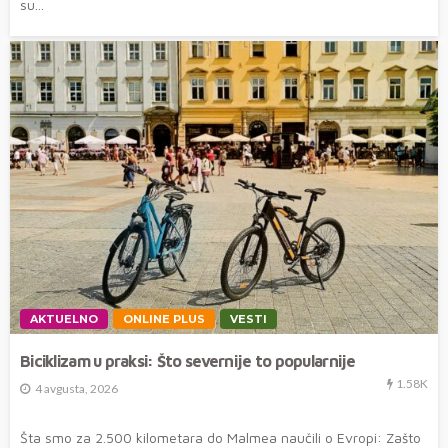
su...
AKTUELNO
ONLINE PLUS
VESTI
Biciklizam u praksi: Što severnije to popularnije
1.58K
4 avgusta, 2026
Šta smo za 2.500 kilometara do Malmea naučili o Evropi: Zašto