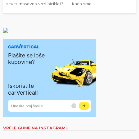
sever masovno vozi bicikle!? Kada smo...
VRELE GUME NA INSTAGRAMU