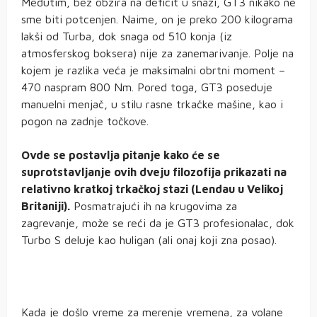
Međutim, bez obzira na deficit u snazi, GT3 nikako ne
sme biti potcenjen. Naime, on je preko 200 kilograma
lakši od Turba, dok snaga od 510 konja (iz
atmosferskog boksera) nije za zanemarivanje. Polje na
kojem je razlika veća je maksimalni obrtni moment –
470 naspram 800 Nm. Pored toga, GT3 poseduje
manuelni menjač, u stilu rasne trkačke mašine, kao i
pogon na zadnje točkove.
Ovde se postavlja pitanje kako će se
suprotstavljanje ovih dveju filozofija prikazati na
relativno kratkoj trkačkoj stazi (Lendau u Velikoj
Britaniji).
Posmatrajući ih na krugovima za
zagrevanje, može se reći da je GT3 profesionalac, dok
Turbo S deluje kao huligan (ali onaj koji zna posao).
Kada je došlo vreme za merenje vremena, za volane