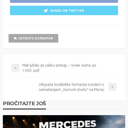
SHARE ON TWITTER
OSTAVITE KOMENTAR
Mali jubilej za veliku emisiju – Vrele Gume po
1.100. put!
Ukopana kruškolika formacija svedoči o
nekadašnjem „burnom životu“ na Marsu
PROČITAJTE JOŠ