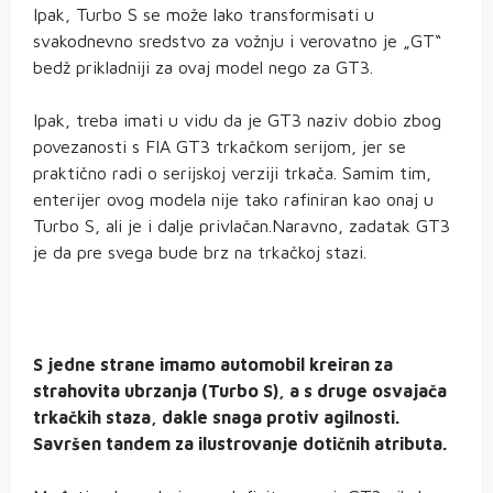
Ipak, Turbo S se može lako transformisati u
svakodnevno sredstvo za vožnju i verovatno je „GT“
bedž prikladniji za ovaj model nego za GT3.
Ipak, treba imati u vidu da je GT3 naziv dobio zbog
povezanosti s FIA GT3 trkačkom serijom, jer se
praktično radi o serijskoj verziji trkača. Samim tim,
enterijer ovog modela nije tako rafiniran kao onaj u
Turbo S, ali je i dalje privlačan.Naravno, zadatak GT3
je da pre svega bude brz na trkačkoj stazi.
S jedne strane imamo automobil kreiran za
strahovita ubrzanja (Turbo S), a s druge osvajača
trkačkih staza, dakle snaga protiv agilnosti.
Savršen tandem za ilustrovanje dotičnih atributa.