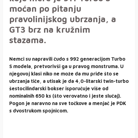
moćan po pitanju
pravolinijskog ubrzanja, a
GT3 brz na kružnim
stazama.
Nemci su napravili čudo s 992 generacijom Turbo
S modela, pretvorivši ga u pravog monstruma. U
njegovoj klasi niko ne može da mu priđe što se
ubrzanja tiče, a utisak je da 4,0-litarski twin-turbo
šestocilindarski bokser isporučuje više od
nominalnih 650 ks (što verovatno i jeste slučaj).
Pogon je naravno na sve točkove a menjač je PDK
s dvostrukom spojnicom.