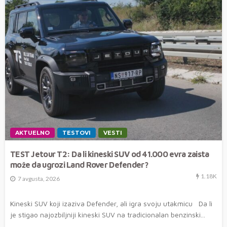
AKTUELNO
TESTOVI
VESTI
TEST Jetour T2: Da li kineski SUV od 41.000 evra zaista
može da ugrozi Land Rover Defender?
1.18K
7 avgusta, 2026
Kineski SUV koji izaziva Defender, ali igra svoju utakmicu Da li
je stigao najozbiljniji kineski SUV na tradicionalan benzinski...