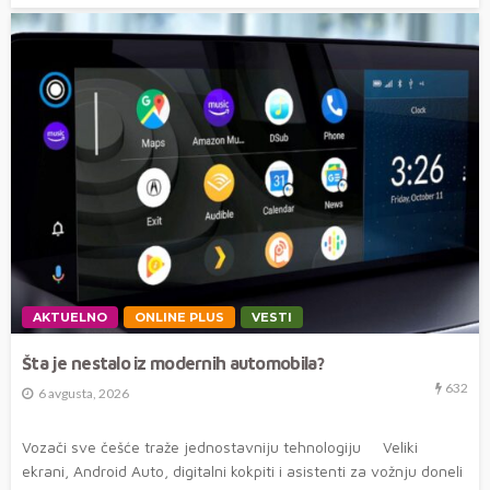
AKTUELNO
ONLINE PLUS
VESTI
Šta je nestalo iz modernih automobila?
632
6 avgusta, 2026
Vozači sve češće traže jednostavniju tehnologiju Veliki
ekrani, Android Auto, digitalni kokpiti i asistenti za vožnju doneli