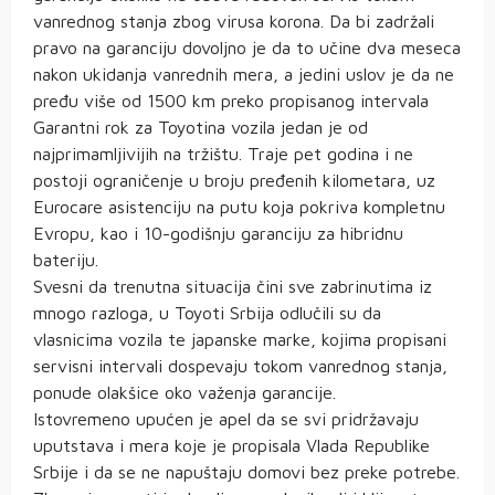
vanrednog stanja zbog virusa korona. Da bi zadržali
pravo na garanciju dovoljno je da to učine dva meseca
nakon ukidanja vanrednih mera, a jedini uslov je da ne
pređu više od 1500 km preko propisanog intervala
Garantni rok za Toyotina vozila jedan je od
najprimamljivijih na tržištu. Traje pet godina i ne
postoji ograničenje u broju pređenih kilometara, uz
Eurocare asistenciju na putu koja pokriva kompletnu
Evropu, kao i 10-godišnju garanciju za hibridnu
bateriju.
Svesni da trenutna situacija čini sve zabrinutima iz
mnogo razloga, u Toyoti Srbija odlučili su da
vlasnicima vozila te japanske marke, kojima propisani
servisni intervali dospevaju tokom vanrednog stanja,
ponude olakšice oko važenja garancije.
Istovremeno upućen je apel da se svi pridržavaju
uputstava i mera koje je propisala Vlada Republike
Srbije i da se ne napuštaju domovi bez preke potrebe.