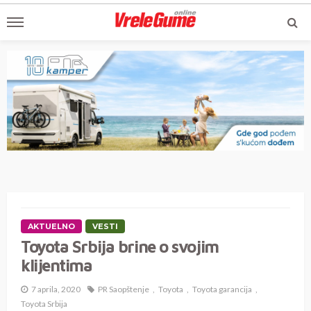
AKTUELNO
VESTI
Toyota Srbija brine o svojim
klijentima
7 aprila, 2020
PR Saopštenje
Toyota
Toyota garancija
Toyota Srbija