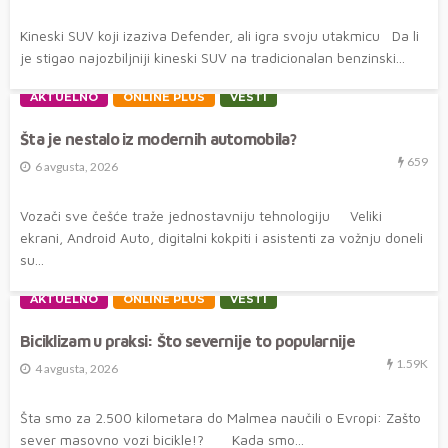
Kineski SUV koji izaziva Defender, ali igra svoju utakmicu Da li
je stigao najozbiljniji kineski SUV na tradicionalan benzinski...
AKTUELNO
ONLINE PLUS
VESTI
Šta je nestalo iz modernih automobila?
659
6 avgusta, 2026
Vozači sve češće traže jednostavniju tehnologiju Veliki
ekrani, Android Auto, digitalni kokpiti i asistenti za vožnju doneli
su...
AKTUELNO
ONLINE PLUS
VESTI
Biciklizam u praksi: Što severnije to popularnije
1.59K
4 avgusta, 2026
Šta smo za 2.500 kilometara do Malmea naučili o Evropi: Zašto
sever masovno vozi bicikle!? Kada smo...