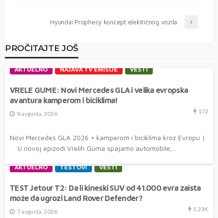
Hyundai Prophecy koncept električnog vozila
PROČITAJTE JOŠ
AKTUELNO
NAJAVA TV EMISIJE
VESTI
VRELE GUME: Novi Mercedes GLA i velika evropska
avantura kamperom i biciklima!
172
8 avgusta, 2026
Novi Mercedes GLA 2026 + kamperom i biciklima kroz Evropu |
U novoj epizodi Vrelih Guma spajamo automobile,...
AKTUELNO
TESTOVI
VESTI
TEST Jetour T2: Da li kineski SUV od 41.000 evra zaista
može da ugrozi Land Rover Defender?
1.23K
7 avgusta, 2026