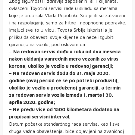
Zbog sigurnosti i zdravlja zaposlenih, ali i klijenata,
ovlašćeni Toyotini servisi rade u skladu sa merama
koje je propisala Vlada Republike Srbije ili su zatvoreni
i na raspolaganju samo za hitne i neophodne popravke.
Imajući sve to u vidu, Toyota Srbija iskoristila je
priliku da obavesti svoje klijente da neće izgubiti
garanciju na vozilo, pod uslovom da:
–
Na redovan servis dođu u roku od dva meseca
nakon ukidanja vanrednih mera vezanih za virus
korona, ukoliko je vozilo u redovnoj garanciji;
– Na redovan servis dođu do 31. maja 2020.
godine (ovaj period će se po potrebi produžiti),
ukoliko je vozilo u produženoj garanciji, a termin
za redovan servis vozila između 1. marta i 30.
aprila 2020. godine;
– Ne pređu više od 1500 kilometara dodatno na
propisani servisni interval.
Datum početka standardnog rada servisa, kao i sva
druga važna obaveštenja, biće objavljeni na zvaničnoj