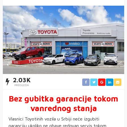
2.03K
PREGLEDA
Bez gubitka garancije tokom
vanrednog stanja
Vlasnici Toyotinih vozila u Srbiji neće izgubiti
garanciju ukoliko ne obave redovan servis tokom