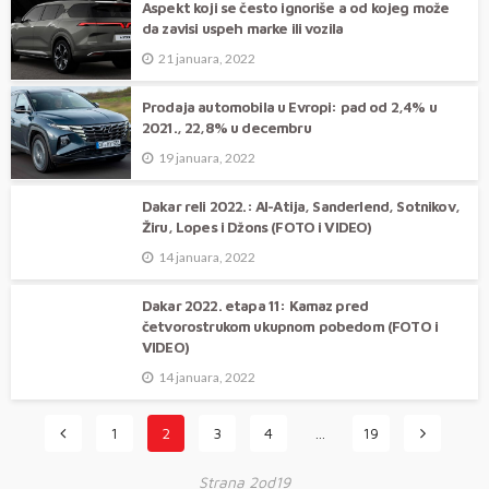
Aspekt koji se često ignoriše a od kojeg može
da zavisi uspeh marke ili vozila
21 januara, 2022
Prodaja automobila u Evropi: pad od 2,4% u
2021., 22,8% u decembru
19 januara, 2022
Dakar reli 2022.: Al-Atija, Sanderlend, Sotnikov,
Žiru, Lopes i Džons (FOTO i VIDEO)
14 januara, 2022
Dakar 2022. etapa 11: Kamaz pred
četvorostrukom ukupnom pobedom (FOTO i
VIDEO)
14 januara, 2022
1
2
3
4
…
19
Strana 2od19