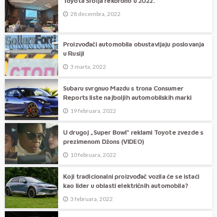
Toyota Srbija rekordno u 2022.
28 decembra, 2022
Proizvođači automobila obustavljaju poslovanja
u Rusiji
3 marta, 2022
Subaru svrgnuo Mazdu s trona Consumer
Reports liste najboljih automobilskih marki
19 februara, 2022
U drugoj „Super Bowl“ reklami Toyote zvezde s
prezimenom Džons (VIDEO)
10 februara, 2022
Koji tradicionalni proizvođač vozila će se istaći
kao lider u oblasti električnih automobila?
3 februara, 2022