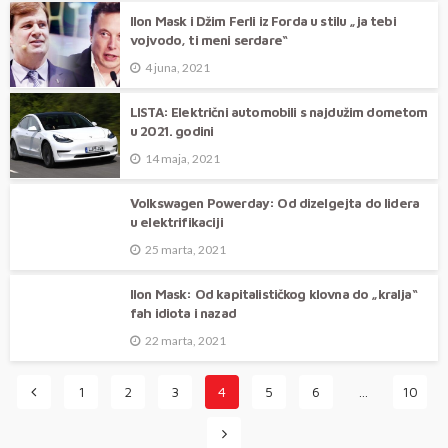
Ilon Mask i Džim Ferli iz Forda u stilu „ja tebi
vojvodo, ti meni serdare“
4 juna, 2021
LISTA: Električni automobili s najdužim dometom
u 2021. godini
14 maja, 2021
Volkswagen Powerday: Od dizelgejta do lidera
u elektrifikaciji
25 marta, 2021
Ilon Mask: Od kapitalističkog klovna do „kralja“
fah idiota i nazad
22 marta, 2021
1
2
3
4
5
6
…
10