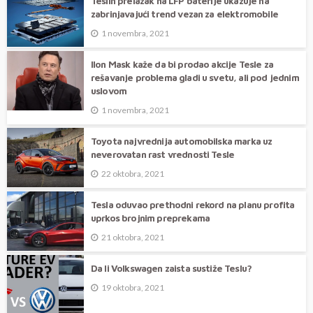
Teslin prelazak na LFP baterije ukazuje na
zabrinjavajući trend vezan za elektromobile
1 novembra, 2021
Ilon Mask kaže da bi prodao akcije Tesle za
rešavanje problema gladi u svetu, ali pod jednim
uslovom
1 novembra, 2021
Toyota najvrednija automobilska marka uz
neverovatan rast vrednosti Tesle
22 oktobra, 2021
Tesla oduvao prethodni rekord na planu profita
uprkos brojnim preprekama
21 oktobra, 2021
Da li Volkswagen zaista sustiže Teslu?
19 oktobra, 2021