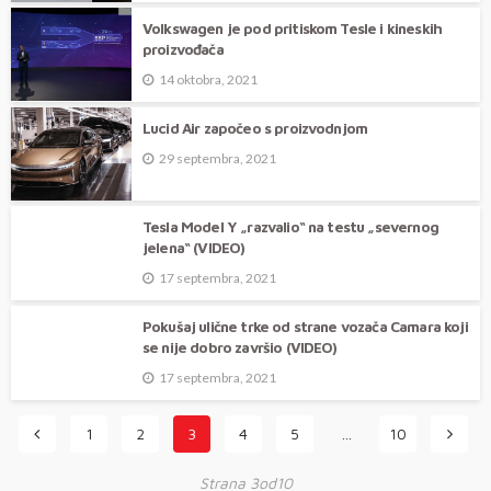
Volkswagen je pod pritiskom Tesle i kineskih
proizvođača
14 oktobra, 2021
Lucid Air započeo s proizvodnjom
29 septembra, 2021
Tesla Model Y „razvalio“ na testu „severnog
jelena“ (VIDEO)
17 septembra, 2021
Pokušaj ulične trke od strane vozača Camara koji
se nije dobro završio (VIDEO)
17 septembra, 2021
1
2
3
4
5
…
10
Strana 3od10