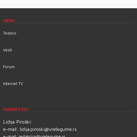
MENU
Testovi
Vesti
Forum
Internet TV
MARKETING
Lidija Piroški:
e-mail:
lidija.piroski@vrelegume.rs
e-mail:
redakcija@vrelegume.rs