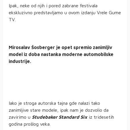
Ipak, neke od njih i pored zabrane festivala
ekskluzivno predstavljamo u ovom izdanju Vrele Gume
TV.
Mirosalav Šosberger je opet spremio zanimljiv
model iz doba nastanka moderne automobilske
industrije.
Iako je stroga autorska tajna gde nalazi tako
zanimljive stare modele, ipak nam je dozvolio da
zavirimo u
Studebaker Standard Six
iz tridesetih
godina prošlog veka.