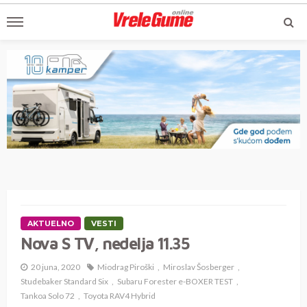
AKTUELNO
VESTI
Nova S TV, nedelja 11.35
20 juna, 2020
Miodrag Piroški
Miroslav Šosberger
Studebaker Standard Six
Subaru Forester e-BOXER TEST
Tankoa Solo 72
Toyota RAV4 Hybrid