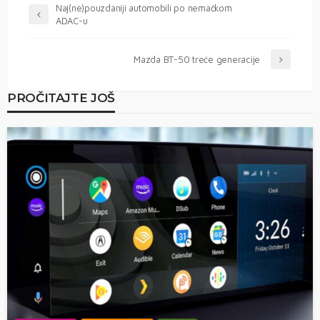
Naj(ne)pouzdaniji automobili po nemačkom
ADAC-u
Mazda BT-50 treće generacije
PROČITAJTE JOŠ