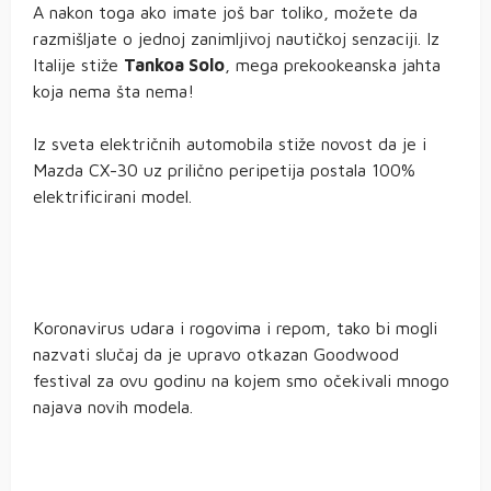
A nakon toga ako imate još bar toliko, možete da
razmišljate o jednoj zanimljivoj nautičkoj senzaciji. Iz
Italije stiže
Tankoa Solo
, mega prekookeanska jahta
koja nema šta nema!
Iz sveta električnih automobila stiže novost da je i
Mazda CX-30 uz prilično peripetija postala 100%
elektrificirani model.
Koronavirus udara i rogovima i repom, tako bi mogli
nazvati slučaj da je upravo otkazan Goodwood
festival za ovu godinu na kojem smo očekivali mnogo
najava novih modela.