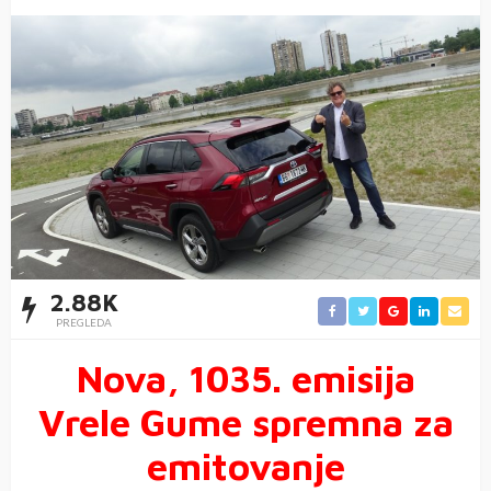
2.88K
PREGLEDA
Nova, 1035. emisija
Vrele Gume spremna za
emitovanje