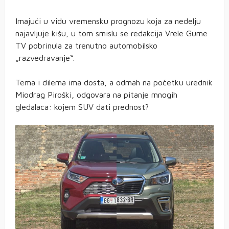
Imajući u vidu vremensku prognozu koja za nedelju
najavljuje kišu, u tom smislu se redakcija Vrele Gume
TV pobrinula za trenutno automobilsko
„razvedravanje“.
Tema i dilema ima dosta, a odmah na početku urednik
Miodrag Piroški, odgovara na pitanje mnogih
gledalaca: kojem SUV dati prednost?