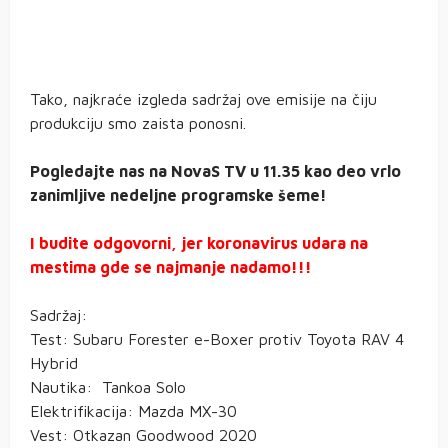
Tako, najkraće izgleda sadržaj ove emisije na čiju
produkciju smo zaista ponosni.
Pogledajte nas na NovaS TV u 11.35 kao deo vrlo
zanimljive nedeljne programske šeme!
I budite odgovorni, jer koronavirus udara na
mestima gde se najmanje nadamo!!!
Sadržaj:
Test: Subaru Forester e-Boxer protiv Toyota RAV 4
Hybrid
Nautika: Tankoa Solo
Elektrifikacija: Mazda MX-30
Vest: Otkazan Goodwood 2020