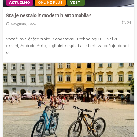
AKTUELNO
ONLINE PLUS
VESTI
Šta je nestalo iz modernih automobila?
304
6 avgusta, 2026
Vozači sve češće traže jednostavniju tehnologiju Veliki
ekrani, Android Auto, digitalni kokpiti i asistenti za vožnju doneli
su...