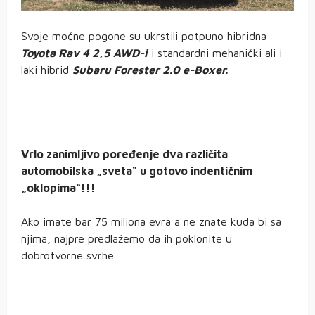
Svoje moćne pogone su ukrstili potpuno hibridna
Toyota Rav 4 2,5 AWD-i
i standardni mehanički ali i
laki hibrid
Subaru Forester 2.0 e-Boxer.
Vrlo zanimljivo poređenje dva različita
automobilska „sveta“ u gotovo indentičnim
„oklopima“!!!
Ako imate bar 75 miliona evra a ne znate kuda bi sa
njima, najpre predlažemo da ih poklonite u
dobrotvorne svrhe.