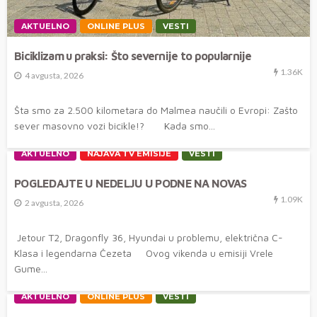
AKTUELNO
ONLINE PLUS
VESTI
Biciklizam u praksi: Što severnije to popularnije
1.36K
4 avgusta, 2026
Šta smo za 2.500 kilometara do Malmea naučili o Evropi: Zašto
sever masovno vozi bicikle!? Kada smo...
AKTUELNO
NAJAVA TV EMISIJE
VESTI
POGLEDAJTE U NEDELJU U PODNE NA NOVAS
1.09K
2 avgusta, 2026
Jetour T2, Dragonfly 36, Hyundai u problemu, električna C-
Klasa i legendarna Čezeta Ovog vikenda u emisiji Vrele
Gume...
AKTUELNO
ONLINE PLUS
VESTI