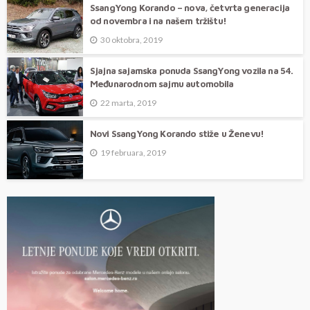
SsangYong Korando – nova, četvrta generacija
od novembra i na našem tržištu!
30 oktobra, 2019
Sjajna sajamska ponuda SsangYong vozila na 54.
Međunarodnom sajmu automobila
22 marta, 2019
Novi SsangYong Korando stiže u Ženevu!
19 februara, 2019