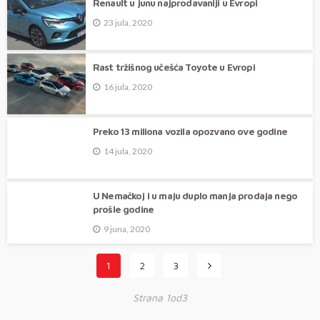
Renault u junu najprodavaniji u Evropi
23 jula, 2020
Rast tržišnog učešća Toyote u Evropi
16 jula, 2020
Preko 13 miliona vozila opozvano ove godine
14 jula, 2020
U Nemačkoj i u maju duplo manja prodaja nego
prošle godine
9 juna, 2020
1
2
3
Strana 1od3