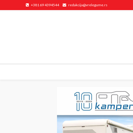
+381 69 4394544
redakcija@vrelegume.rs