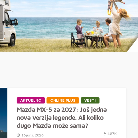
AKTUELNO
ONLINE PLUS
VESTI
Mazda MX-5 za 2027: Još jedna
nova verzija legende. Ali koliko
dugo Mazda može sama?
1.87K
16 juna, 2026