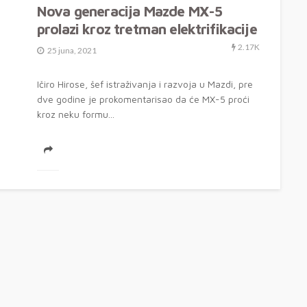
Nova generacija Mazde MX-5
prolazi kroz tretman elektrifikacije
2.17K
25 juna, 2021
Ičiro Hirose, šef istraživanja i razvoja u Mazdi, pre
dve godine je prokomentarisao da će MX-5 proći
kroz neku formu...