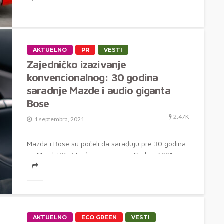
AKTUELNO
PR
VESTI
Zajedničko izazivanje
konvencionalnog: 30 godina
saradnje Mazde i audio giganta
Bose
2.47K
1 septembra, 2021
Mazda i Bose su počeli da sarađuju ​​pre 30 godina
na Mazdi RX-7 treće generacije Godina 1991.
označila je...
AKTUELNO
ECO GREEN
VESTI