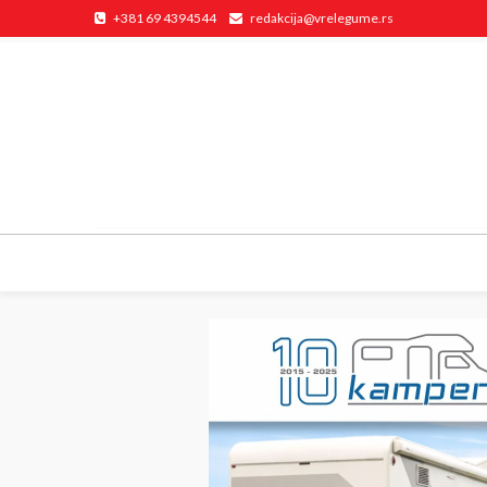
+381 69 4394544
redakcija@vrelegume.rs