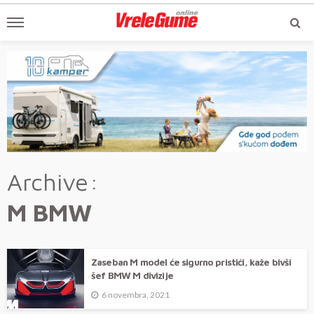
Archive
M BMW
Zaseban M model će sigurno pristići, kaže bivši
šef BMW M divizije
6 novembra, 2021