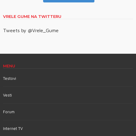
VRELE GUME NA TWITTERU
Tweets by @Vrele_Gume
MENU
Testovi
Vesti
Forum
Internet TV