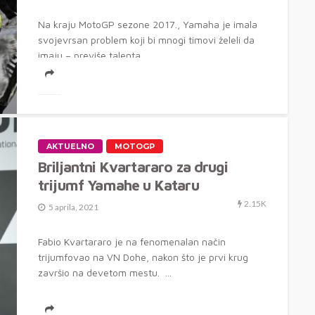
Na kraju MotoGP sezone 2017., Yamaha je imala
svojevrsan problem koji bi mnogi timovi želeli da
imaju – previše talenta...
AKTUELNO
MOTOGP
Briljantni Kvartararo za drugi
trijumf Yamahe u Kataru
2.15K
5 aprila, 2021
Fabio Kvartararo je na fenomenalan način
trijumfovao na VN Dohe, nakon što je prvi krug
završio na devetom mestu. ...