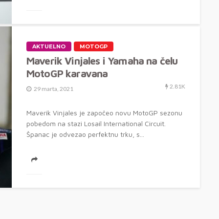
AKTUELNO
MOTOGP
Maverik Vinjales i Yamaha na čelu
MotoGP karavana
2.81K
29 marta, 2021
Maverik Vinjales je započeo novu MotoGP sezonu
pobedom na stazi Losail International Circuit.
Španac je odvezao perfektnu trku, s...