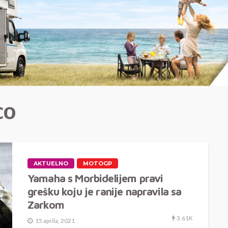
CO
AKTUELNO
MOTOGP
Yamaha s Morbidelijem pravi
grešku koju je ranije napravila sa
Zarkom
3.61K
15 aprila, 2021