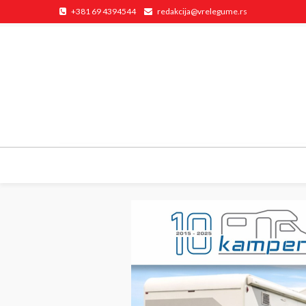
+381 69 4394544
redakcija@vrelegume.rs