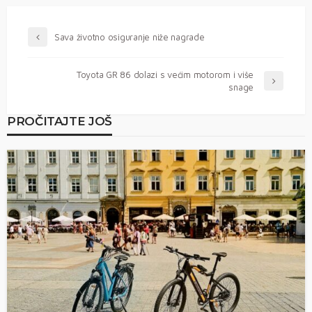
Sava životno osiguranje niže nagrade
Toyota GR 86 dolazi s većim motorom i više
snage
PROČITAJTE JOŠ