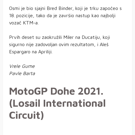
Osmi je bio sjajni Bred Binder, koji je trku započeo s
18. pozicije, tako da je završio nastup kao najbolji
vozač KTM-a.
Prvih deset su zaokružili Miler na Ducatiju, koji
sigurno nije zadovoljan ovim rezultatom, i Aleš
Espargaro na Apriliji.
Vrele Gume
Pavle Barta
MotoGP Dohe 2021.
(Losail International
Circuit)