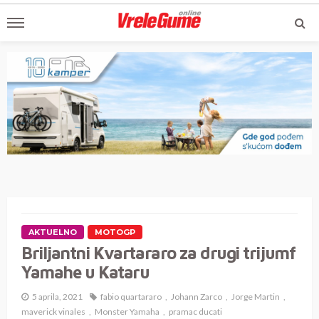
AKTUELNO
MOTOGP
Briljantni Kvartararo za drugi trijumf
Yamahe u Kataru
5 aprila, 2021
fabio quartararo
Johann Zarco
Jorge Martin
maverick vinales
Monster Yamaha
pramac ducati