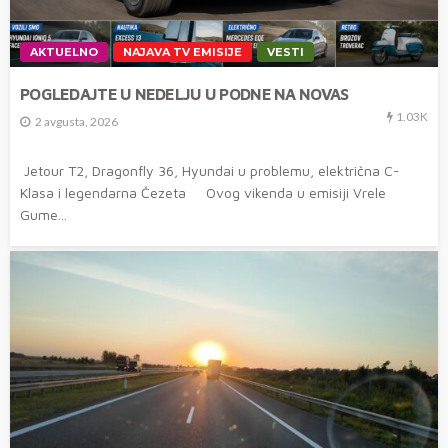
AKTUELNO
NAJAVA TV EMISIJE
VESTI
POGLEDAJTE U NEDELJU U PODNE NA NOVAS
1.03K
2 avgusta, 2026
Jetour T2, Dragonfly 36, Hyundai u problemu, električna C-
Klasa i legendarna Čezeta Ovog vikenda u emisiji Vrele
Gume...