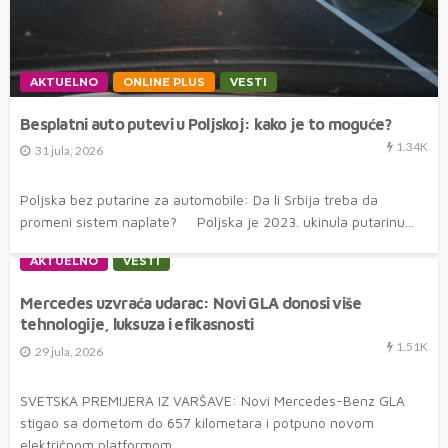
AKTUELNO
ONLINE PLUS
VESTI
Besplatni auto putevi u Poljskoj: kako je to moguće?
1.34K
31 jula, 2026
Poljska bez putarine za automobile: Da li Srbija treba da
promeni sistem naplate? Poljska je 2023. ukinula putarinu...
AKTUELNO
VESTI
Mercedes uzvraća udarac: Novi GLA donosi više
tehnologije, luksuza i efikasnosti
1.51K
29 jula, 2026
SVETSKA PREMIJERA IZ VARŠAVE: Novi Mercedes-Benz GLA
stigao sa dometom do 657 kilometara i potpuno novom
električnom platformom ...