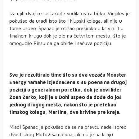
Iza njih dvojice se takođe vodila oštra bitka. Vinjales je
pokušao da uradi isto što i klupski kolega, ali nije u
tome uspeo. Španac je otišao preširoko u krivini 1 u
finalnom krugu dok je bio na četvrtom mestu, što je
omogućilo Rinsu da ga obiđe i sačuva poziciju.
Sve je rezultiralo time što su dva vozača Monster
Energy Yamahe izjednačena s 36 poena na drugoj
poziciji u generalnom poretku, dok je novi lider
Žoan Zarko, koji je u Dohi uspeo da dođe do još
jednog drugog mesta, nakon što je pretekao
timskog kolegu, Martina, dve krivine pre kraja.
Mladi Španac je pokušao da se na pravcu nađe ispred
dvostrukog Moto2 šampiona, ali mu je na kraju