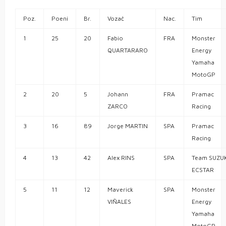
Poz.
Poeni
Br.
Vozač
Nac.
Tim
1
25
20
Fabio
FRA
Monster
QUARTARARO
Energy
Yamaha
MotoGP
2
20
5
Johann
FRA
Pramac
ZARCO
Racing
3
16
89
Jorge MARTIN
SPA
Pramac
Racing
4
13
42
Alex RINS
SPA
Team SUZUK
ECSTAR
5
11
12
Maverick
SPA
Monster
VIÑALES
Energy
Yamaha
MotoGP