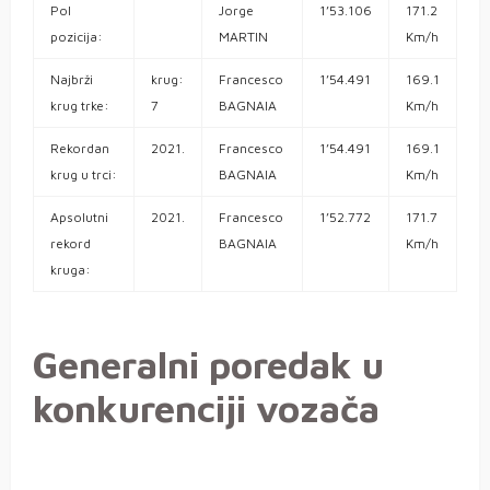
Pol
Jorge
1’53.106
171.2
pozicija:
MARTIN
Km/h
Najbrži
krug:
Francesco
1’54.491
169.1
krug trke:
7
BAGNAIA
Km/h
Rekordan
2021.
Francesco
1’54.491
169.1
krug u trci:
BAGNAIA
Km/h
Apsolutni
2021.
Francesco
1’52.772
171.7
rekord
BAGNAIA
Km/h
kruga:
Generalni poredak u
konkurenciji vozača