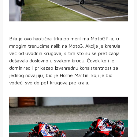
Bila je ovo haotična trka po merilima MotoGP-a, u
mnogim trenucima nalik na Moto3. Akcija je krenula
već od uvodnih krugova, s tim što su se preticanja
dešavala doslovno u svakom krugu. Čovek koji je
dominirao i prikazao izvanrednu konsistentnost za
jednog novajliju, bio je Horhe Martin, koji je bio
vodeći sve do pet krugova pre kraja.