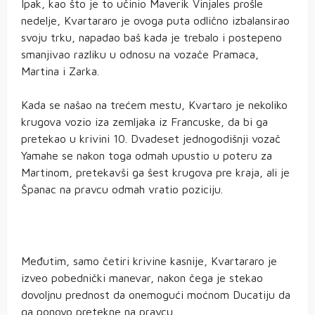
Ipak, kao što je to učinio Maverik Vinjales prošle
nedelje, Kvartararo je ovoga puta odlično izbalansirao
svoju trku, napadao baš kada je trebalo i postepeno
smanjivao razliku u odnosu na vozače Pramaca,
Martina i Zarka.
Kada se našao na trećem mestu, Kvartaro je nekoliko
krugova vozio iza zemljaka iz Francuske, da bi ga
pretekao u krivini 10. Dvadeset jednogodišnji vozač
Yamahe se nakon toga odmah upustio u poteru za
Martinom, pretekavši ga šest krugova pre kraja, ali je
Španac na pravcu odmah vratio poziciju.
Međutim, samo četiri krivine kasnije, Kvartararo je
izveo pobednički manevar, nakon čega je stekao
dovoljnu prednost da onemogući moćnom Ducatiju da
ga ponovo pretekne na pravcu.