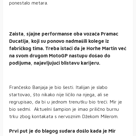
ponestalo metara.
Zaista, sjajne performanse oba vozača Pramac
Ducatija, koji su ponovo nadmašili kolege iz
fabričkog tima. Treba istaći da je Horhe Martin već
na svom drugom MotoGP nastupu došao do
podijuma, najavljujući blistavu karijeru.
Frančesko Banjaja je bio šesti. Italijan je slabo
startovao, što nikako nije ličilo na njega, ali se
regrupisao, da bi u jednom trenutku bio treći. Mir je
bio sedmi. Aktuelni šampion je imao prilično burnu
trku zbog kontakata s nervoznim Džekom Milerom.
Prvi put je do blagog sudara došlo kada je Mir