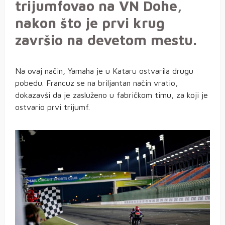
trijumfovao na VN Dohe,
nakon što je prvi krug
završio na devetom mestu.
Na ovaj način, Yamaha je u Kataru ostvarila drugu
pobedu. Francuz se na briljantan način vratio,
dokazavši da je zasluženo u fabričkom timu, za koji je
ostvario prvi trijumf.