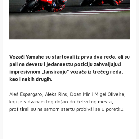
Vozači Yamahe su startovali iz prva dva reda, ali su
pali na devetu i jedanaestu poziciju zahvaljujući
impresivnom „lansiranju“ vozača iz trećeg reda,
kao i nekih drugih.
Aleš Espargaro, Aleks Rins, Đoan Mir i Migel Oliveira,
koji je s dvanaestog došao do četvrtog mesta,
profitirali su na samom startu probivši se u poretku.