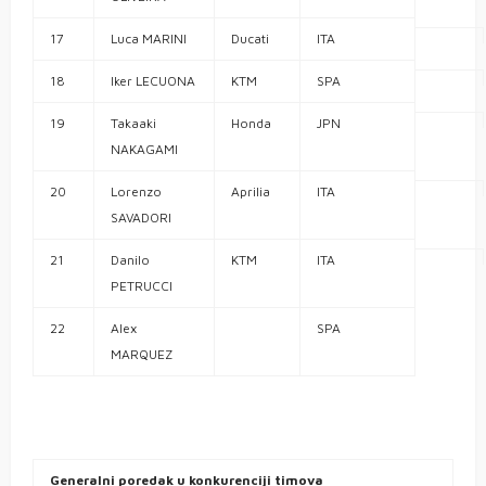
17
Luca MARINI
Ducati
ITA
18
Iker LECUONA
KTM
SPA
19
Takaaki
Honda
JPN
NAKAGAMI
20
Lorenzo
Aprilia
ITA
SAVADORI
21
Danilo
KTM
ITA
PETRUCCI
22
Alex
SPA
MARQUEZ
Generalni poredak u konkurenciji timova