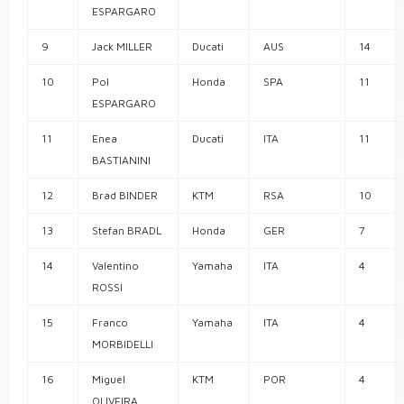
ESPARGARO
9
Jack MILLER
Ducati
AUS
14
10
Pol
Honda
SPA
11
ESPARGARO
11
Enea
Ducati
ITA
11
BASTIANINI
12
Brad BINDER
KTM
RSA
10
13
Stefan BRADL
Honda
GER
7
14
Valentino
Yamaha
ITA
4
ROSSI
15
Franco
Yamaha
ITA
4
MORBIDELLI
16
Miguel
KTM
POR
4
OLIVEIRA