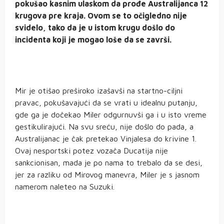
pokušao kasnim ulaskom da prođe Australijanca 12
krugova pre kraja. Ovom se to očigledno nije
svidelo, tako da je u istom krugu došlo do
incidenta koji je mogao loše da se završi.
Mir je otišao preširoko izašavši na startno-ciljni
pravac, pokušavajući da se vrati u idealnu putanju,
gde ga je dočekao Miler odgurnuvši ga i u isto vreme
gestikulirajući. Na svu sreću, nije došlo do pada, a
Australijanac je čak pretekao Vinjalesa do krivine 1.
Ovaj nesportski potez vozača Ducatija nije
sankcionisan, mada je po nama to trebalo da se desi,
jer za razliku od Mirovog manevra, Miler je s jasnom
namerom naleteo na Suzuki.