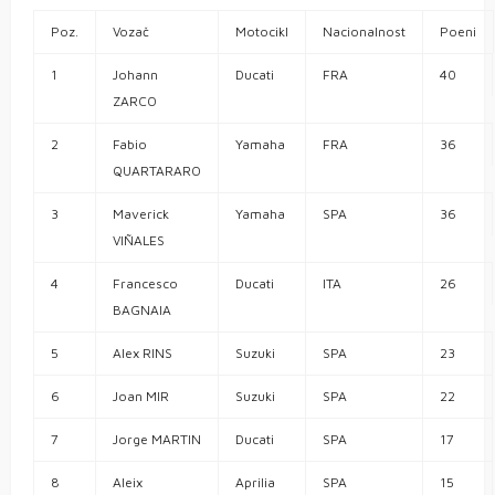
Poz.
Vozač
Motocikl
Nacionalnost
Poeni
1
Johann
Ducati
FRA
40
ZARCO
2
Fabio
Yamaha
FRA
36
QUARTARARO
3
Maverick
Yamaha
SPA
36
VIÑALES
4
Francesco
Ducati
ITA
26
BAGNAIA
5
Alex RINS
Suzuki
SPA
23
6
Joan MIR
Suzuki
SPA
22
7
Jorge MARTIN
Ducati
SPA
17
8
Aleix
Aprilia
SPA
15