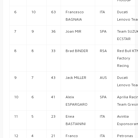
6
10
63
Francesco
ITA
Ducati
BAGNAIA
Lenovo Te
7
9
36
Joan MIR
SPA
Team SUZUK
ECSTAR
8
8
33
Brad BINDER
RSA
Red Bull KT
Factory
Racing
9
7
43
Jack MILLER
AUS
Ducati
Lenovo Te
10
6
41
Aleix
SPA
Aprilia Raci
ESPARGARO
Team Gresin
11
5
23
Enea
ITA
Avintia
BASTIANINI
Esponsora
12
4
21
Franco
ITA
Petronas