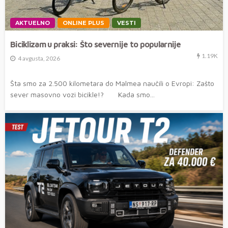
AKTUELNO
ONLINE PLUS
VESTI
Biciklizam u praksi: Što severnije to popularnije
1.19K
4 avgusta, 2026
Šta smo za 2.500 kilometara do Malmea naučili o Evropi: Zašto
sever masovno vozi bicikle!? Kada smo...