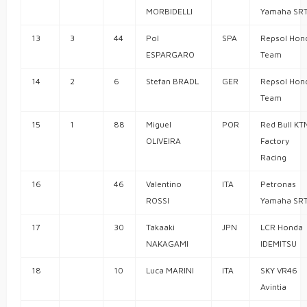
MORBIDELLI
Yamaha SR
13
3
44
Pol
SPA
Repsol Hon
ESPARGARO
Team
14
2
6
Stefan BRADL
GER
Repsol Hon
Team
15
1
88
Miguel
POR
Red Bull KT
OLIVEIRA
Factory
Racing
16
46
Valentino
ITA
Petronas
ROSSI
Yamaha SR
17
30
Takaaki
JPN
LCR Honda
NAKAGAMI
IDEMITSU
18
10
Luca MARINI
ITA
SKY VR46
Avintia