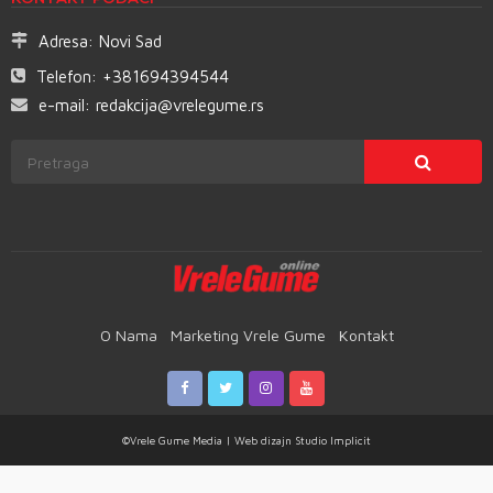
Adresa:
Novi Sad
Telefon:
+381694394544
e-mail:
redakcija@vrelegume.rs
O Nama
Marketing Vrele Gume
Kontakt
©Vrele Gume Media | Web dizajn
Studio Implicit