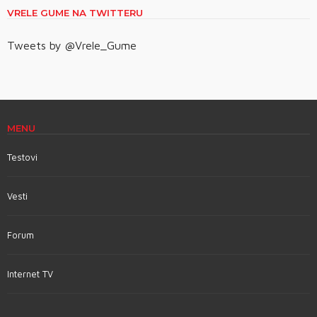
VRELE GUME NA TWITTERU
Tweets by @Vrele_Gume
MENU
Testovi
Vesti
Forum
Internet TV