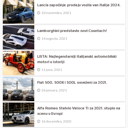
Lancia započinje prodaju vozila van Italije 2024.
10 novembra, 2021
Lamborghini predstavio novi Countach!
14 avgusta, 2021
LISTA: Najlegendarniji italijanski automobilski
motori u istoriji
11 juna, 2021
Fiat 500, 500X i 500L osveženi za 2021.
26 januara, 2021
Alfa Romeo Stelvio Veloce Ti za 2021. stupio na
scenu u Evropi
16 decembra, 2020