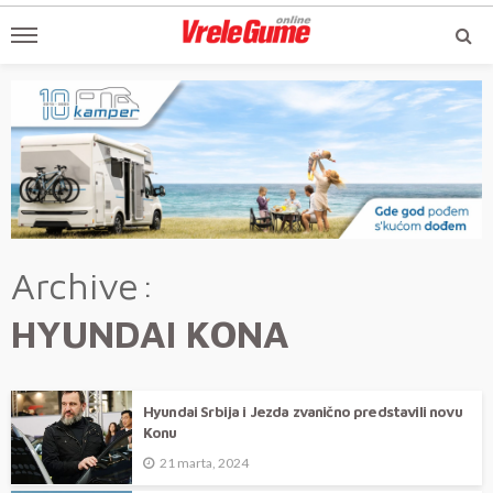
Archive
HYUNDAI KONA
Hyundai Srbija i Jezda zvanično predstavili novu
Konu
21 marta, 2024