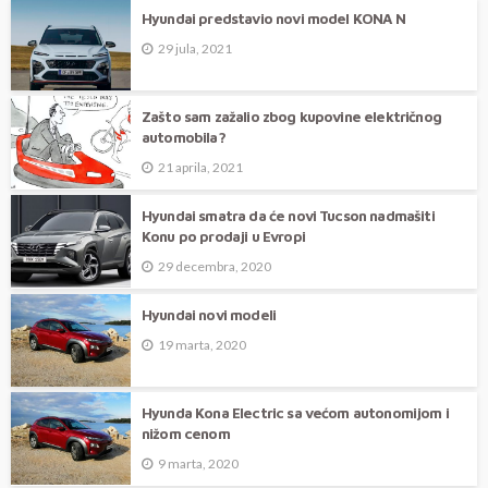
Hyundai predstavio novi model KONA N
29 jula, 2021
Zašto sam zažalio zbog kupovine električnog
automobila?
21 aprila, 2021
Hyundai smatra da će novi Tucson nadmašiti
Konu po prodaji u Evropi
29 decembra, 2020
Hyundai novi modeli
19 marta, 2020
Hyunda Kona Electric sa većom autonomijom i
nižom cenom
9 marta, 2020