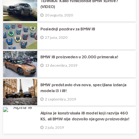
TEHNIKA: Kako funkcioniše BMW xDrive?
(VIDEO)
20 avgusta, 2020
Poslednji pozdrav za BMW i8
27 juna, 2020
BMW i8 proizveden u 20.000 primeraka!
13 decembra, 2019
BMW predstavio dva nova, specijlana izdanja
modela i3 i i8!
2 septembra, 2019
Alpina je konstruisala i8 model koji razvija 460
KS, ali BMW nije dozvolio njegovu proizvodnju!
2 jula, 2019