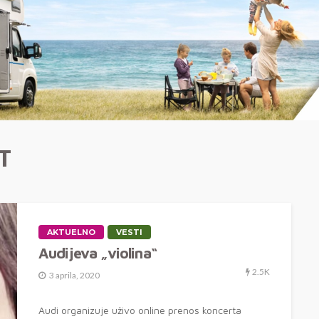
T
AKTUELNO
VESTI
Audijeva „violina“
2.5K
3 aprila, 2020
Audi organizuje uživo online prenos koncerta