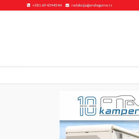
+381 69 4394544
redakcija@vrelegume.rs