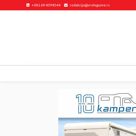
+381 69 4394544
redakcija@vrelegume.rs