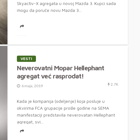
Skyactiv-X agregata u novoj Mazda 3. Kupci sada
mogu da poruče novu Mazda 3...
VESTI
Neverovatni Mopar Hellephant
agregat već rasprodat!
2.7K
6 maja, 2019
Kada je kompanija (odeljenje) koja posluje u
okvirima FCA grupacije prošle godine na SEMA
manifestaciji predstavila neverovatan Hellephant
agregat, svi...