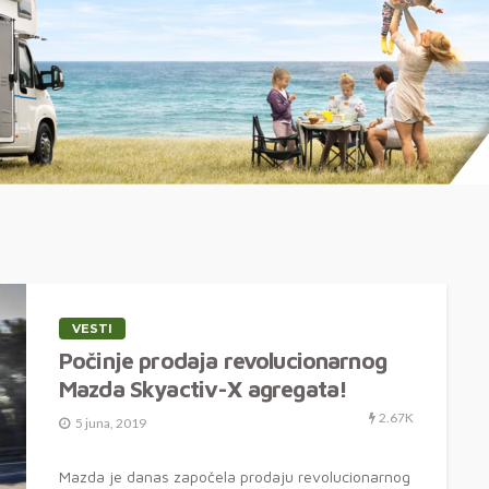
VESTI
Počinje prodaja revolucionarnog
Mazda Skyactiv-X agregata!
2.67K
5 juna, 2019
Mazda je danas započela prodaju revolucionarnog