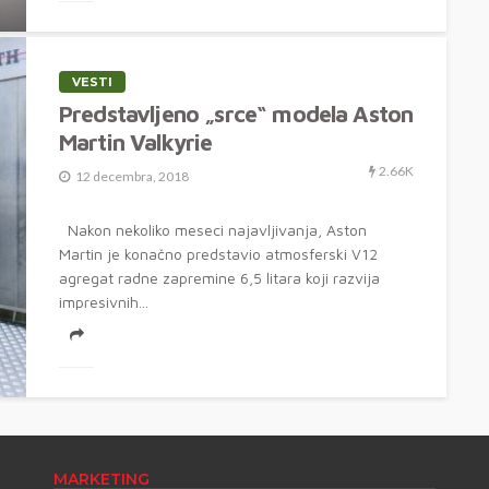
VESTI
Predstavljeno „srce“ modela Aston
Martin Valkyrie
2.66K
12 decembra, 2018
Nakon nekoliko meseci najavljivanja, Aston
Martin je konačno predstavio atmosferski V12
agregat radne zapremine 6,5 litara koji razvija
impresivnih...
MARKETING