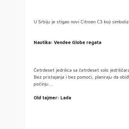
U Srbiju je stigao novi Citroen C3 koji simboli
Nautika: Vendee Globe regata
Četrdeset jedrilica sa četrdeset solo jedriliča
Bez pristajanja i bez pomoći, planiraju da obi
počinju….
Old tajmer: Lada