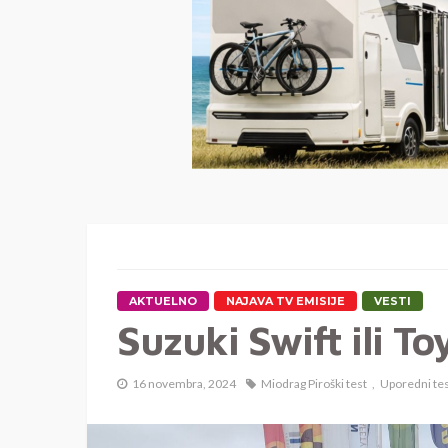
AKTUELNO
NAJAVA TV EMISIJE
VESTI
Suzuki Swift ili To
16 novembra, 2024
Miodrag Piroški test
Uporedni test