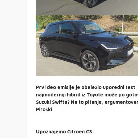
Prvi deo emisije je obeležio uporedni test T
najmoderniji hibrid iz Toyote može po gotov
Suzuki Swifta? Na to pitanje, argumentovan
Piroški
Upoznajemo Citroen C3