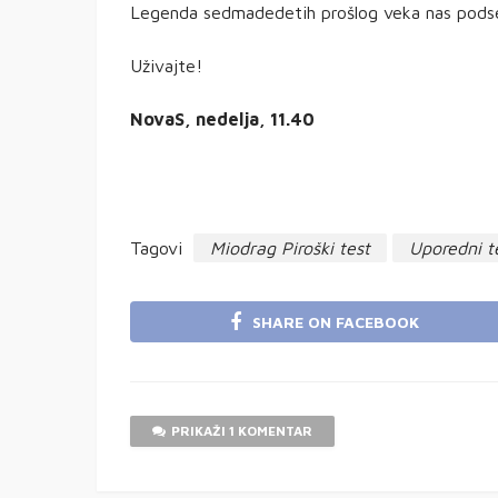
Legenda sedmadedetih prošlog veka nas podse
Uživajte!
NovaS, nedelja, 11.40
Tagovi
Miodrag Piroški test
Uporedni te
SHARE ON FACEBOOK
PRIKAŽI 1 KOMENTAR