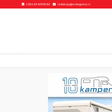
+381 69 4394544
redakcija@vrelegume.rs