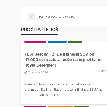
Test Fiat 600 1.2 e (VIDEO)
PROČITAJTE JOŠ
AKTUELNO
TESTOVI
VESTI
TEST Jetour T2: Da li kineski SUV od
41.000 evra zaista može da ugrozi Land
Rover Defender?
289
7 avgusta, 2026
Kineski SUV koji izaziva Defender, ali igra svoju
utakmicu Da li je stigao najozbiljniji kineski SUV na
tradicionalan benzinski...
AKTUELNO
ONLINE PLUS
VESTI