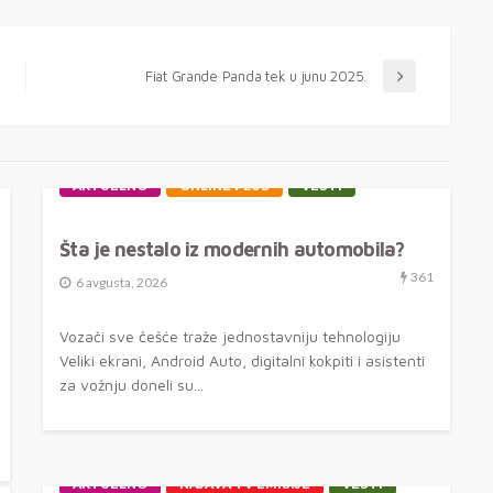
Fiat Grande Panda tek u junu 2025.
AKTUELNO
ONLINE PLUS
VESTI
Šta je nestalo iz modernih automobila?
361
6 avgusta, 2026
Vozači sve češće traže jednostavniju tehnologiju
Veliki ekrani, Android Auto, digitalni kokpiti i asistenti
za vožnju doneli su...
AKTUELNO
NAJAVA TV EMISIJE
VESTI