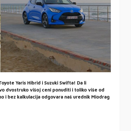
oyote Yaris Hibrid i Suzuki Swifta! Da li
o dvostruko višoj ceni ponuditi i toliko više od
o i bez kalkulacija odgovara naš urednik Miodrag