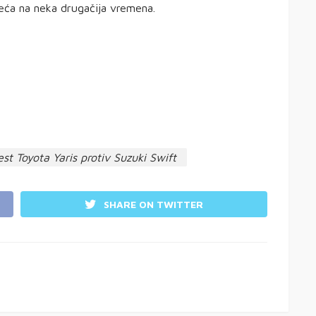
ća na neka drugačija vremena.
st Toyota Yaris protiv Suzuki Swift
SHARE ON TWITTER