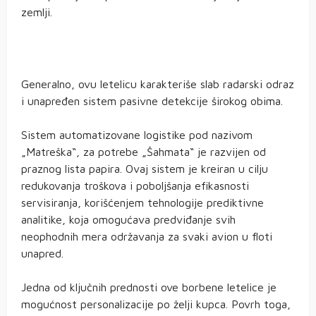
zemlji.
Generalno, ovu letelicu karakteriše slab radarski odraz
i unapređen sistem pasivne detekcije širokog obima.
Sistem automatizovane logistike pod nazivom
„Matreška“, za potrebe „Šahmata“ je razvijen od
praznog lista papira. Ovaj sistem je kreiran u cilju
redukovanja troškova i poboljšanja efikasnosti
servisiranja, korišćenjem tehnologije prediktivne
analitike, koja omogućava predviđanje svih
neophodnih mera održavanja za svaki avion u floti
unapred.
Jedna od ključnih prednosti ove borbene letelice je
mogućnost personalizacije po želji kupca. Povrh toga,