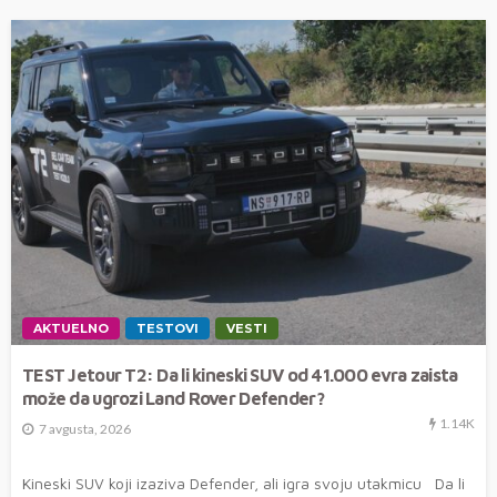
AKTUELNO
TESTOVI
VESTI
TEST Jetour T2: Da li kineski SUV od 41.000 evra zaista
može da ugrozi Land Rover Defender?
1.14K
7 avgusta, 2026
Kineski SUV koji izaziva Defender, ali igra svoju utakmicu Da li