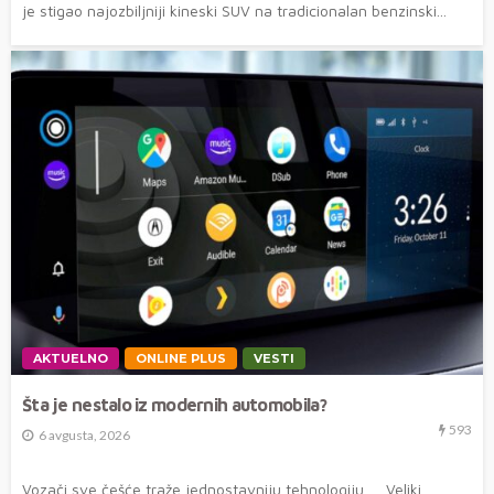
je stigao najozbiljniji kineski SUV na tradicionalan benzinski...
AKTUELNO
ONLINE PLUS
VESTI
Šta je nestalo iz modernih automobila?
593
6 avgusta, 2026
Vozači sve češće traže jednostavniju tehnologiju Veliki