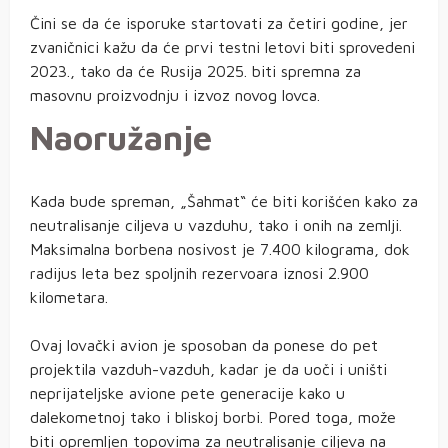
Čini se da će isporuke startovati za četiri godine, jer
zvaničnici kažu da će prvi testni letovi biti sprovedeni
2023., tako da će Rusija 2025. biti spremna za
masovnu proizvodnju i izvoz novog lovca.
Naoružanje
Kada bude spreman, „Šahmat“ će biti korišćen kako za
neutralisanje ciljeva u vazduhu, tako i onih na zemlji.
Maksimalna borbena nosivost je 7.400 kilograma, dok
radijus leta bez spoljnih rezervoara iznosi 2.900
kilometara.
Ovaj lovački avion je sposoban da ponese do pet
projektila vazduh-vazduh, kadar je da uoči i uništi
neprijateljske avione pete generacije kako u
dalekometnoj tako i bliskoj borbi. Pored toga, može
biti opremljen topovima za neutralisanje ciljeva na