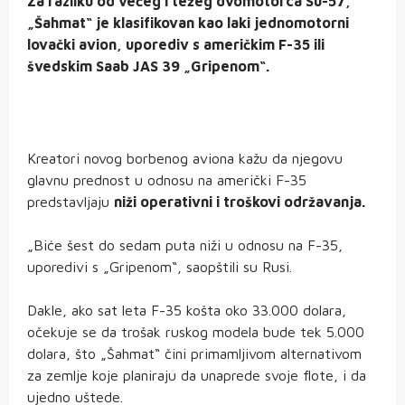
Za razliku od većeg i težeg dvomotorca Su-57,
„Šahmat“ je klasifikovan kao laki jednomotorni
lovački avion, uporediv s američkim F-35 ili
švedskim Saab JAS 39 „Gripenom“.
Kreatori novog borbenog aviona kažu da njegovu
glavnu prednost u odnosu na američki F-35
predstavljaju
niži operativni i troškovi održavanja.
„Biće šest do sedam puta niži u odnosu na F-35,
uporedivi s „Gripenom“, saopštili su Rusi.
Dakle, ako sat leta F-35 košta oko 33.000 dolara,
očekuje se da trošak ruskog modela bude tek 5.000
dolara, što „Šahmat“ čini primamljivom alternativom
za zemlje koje planiraju da unaprede svoje flote, i da
ujedno uštede.