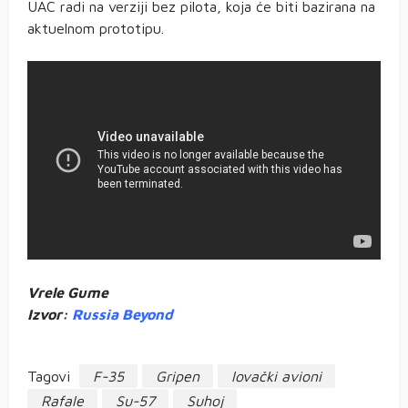
UAC radi na verziji bez pilota, koja će biti bazirana na
aktuelnom prototipu.
Vrele Gume
Izvor:
Russia Beyond
Tagovi
F-35
Gripen
lovački avioni
Rafale
Su-57
Suhoj