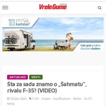
AKTUELNO
VESTI
Šta za sada znamo o „Šahmatu“,
rivalu F-35? (VIDEO)
22 jula, 2021
F-35
Gripen
lovački avioni
Rafale
Su-57
Suhoj