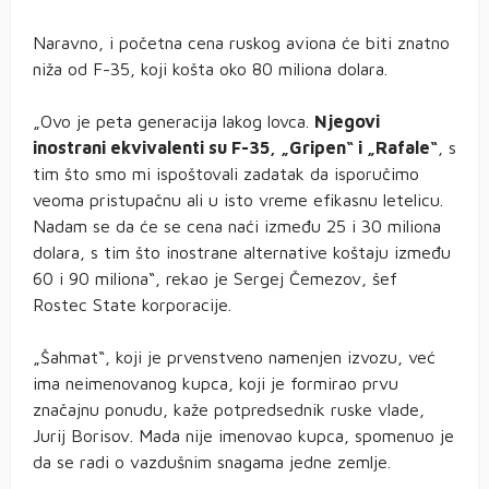
Naravno, i početna cena ruskog aviona će biti znatno
niža od F-35, koji košta oko 80 miliona dolara.
„Ovo je peta generacija lakog lovca.
Njegovi
inostrani ekvivalenti su F-35, „Gripen“ i „Rafale“
, s
tim što smo mi ispoštovali zadatak da isporučimo
veoma pristupačnu ali u isto vreme efikasnu letelicu.
Nadam se da će se cena naći između 25 i 30 miliona
dolara, s tim što inostrane alternative koštaju između
60 i 90 miliona“, rekao je Sergej Čemezov, šef
Rostec State korporacije.
„Šahmat“, koji je prvenstveno namenjen izvozu, već
ima neimenovanog kupca, koji je formirao prvu
značajnu ponudu, kaže potpredsednik ruske vlade,
Jurij Borisov. Mada nije imenovao kupca, spomenuo je
da se radi o vazdušnim snagama jedne zemlje.