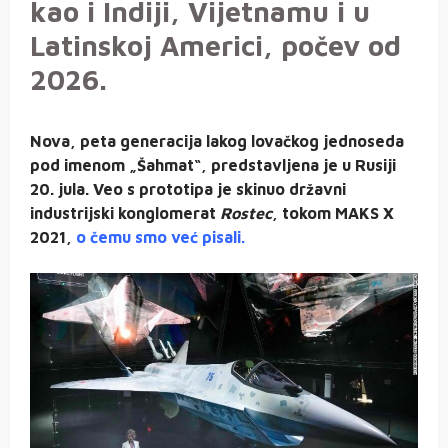
kao i Indiji, Vijetnamu i u
Latinskoj Americi, počev od
2026.
Nova, peta generacija lakog lovačkog jednoseda
pod imenom „Šahmat“, predstavljena je u Rusiji
20. jula. Veo s prototipa je skinuo državni
industrijski konglomerat
Rostec
, tokom MAKS X
2021,
o čemu smo već pisali.