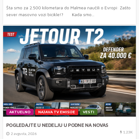
Šta smo za 2.500 kilometara do Malmea naučili o Evropi: Zašto
sever masovno vozi bicikle!? Kada smo...
AKTUELNO
NAJAVA TV EMISIJE
VESTI
POGLEDAJTE U NEDELJU U PODNE NA NOVAS
1.23K
2 avgusta, 2026