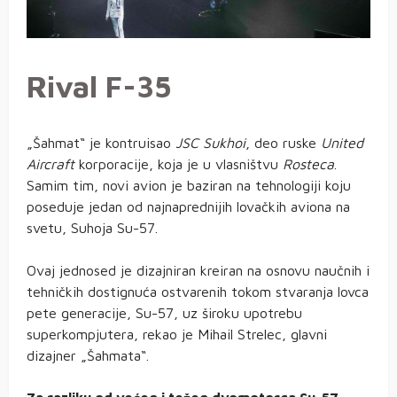
Rival F-35
„Šahmat“ je kontruisao
JSC Sukhoi
, deo ruske
United
Aircraft
korporacije, koja je u vlasništvu
Rosteca
.
Samim tim, novi avion je baziran na tehnologiji koju
poseduje jedan od najnaprednijih lovačkih aviona na
svetu, Suhoja Su-57.
Ovaj jednosed je dizajniran kreiran na osnovu naučnih i
tehničkih dostignuća ostvarenih tokom stvaranja lovca
pete generacije, Su-57, uz široku upotrebu
superkompjutera, rekao je Mihail Strelec, glavni
dizajner „Šahmata“.