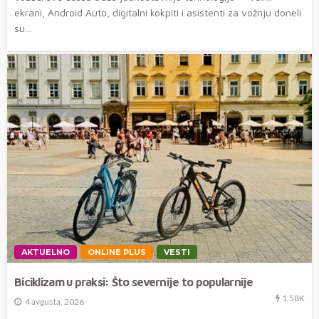
ekrani, Android Auto, digitalni kokpiti i asistenti za vožnju doneli
su...
AKTUELNO
ONLINE PLUS
VESTI
Biciklizam u praksi: Što severnije to popularnije
1.58K
4 avgusta, 2026