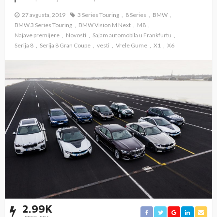
27 avgusta, 2019
3 Series Touring
8 Series
BMW
BMW 3 Series Touring
BMW Vision M Next
M8
Najave premijere
Novosti
Sajam automobila u Frankfurtu
Serija 8
Serija 8 Gran Coupe
vesti
Vrele Gume
X1
X6
2.99K