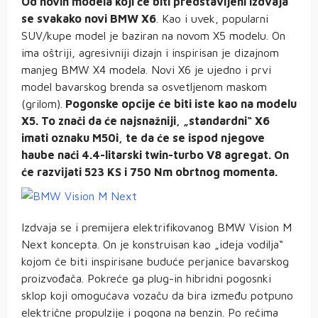
Od novih modela koji će biti predstavljeni izdvaja
se svakako novi BMW X6
. Kao i uvek, popularni
SUV/kupe model je baziran na novom X5 modelu. On
ima oštriji, agresivniji dizajn i inspirisan je dizajnom
manjeg BMW X4 modela. Novi X6 je ujedno i prvi
model bavarskog brenda sa osvetljenom maskom
(grilom).
Pogonske opcije će biti iste kao na modelu
X5. To znači da će najsnažniji, „standardni“ X6
imati oznaku M50i, te da će se ispod njegove
haube naći 4.4-litarski twin-turbo V8 agregat. On
će razvijati 523 KS i 750 Nm obrtnog momenta.
Izdvaja se i premijera elektrifikovanog BMW Vision M
Next koncepta. On je konstruisan kao „ideja vodilja“
kojom će biti inspirisane buduće perjanice bavarskog
proizvođača. Pokreće ga plug-in hibridni pogosnki
sklop koji omogućava vozaču da bira između potpuno
električne propulzije i pogona na benzin. Po rečima