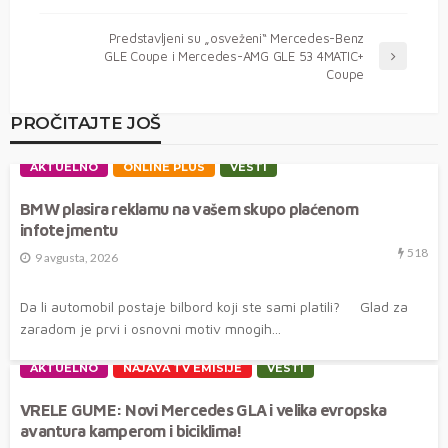
Predstavljeni su „osveženi“ Mercedes-Benz
GLE Coupe i Mercedes-AMG GLE 53 4MATIC+
Coupe
PROČITAJTE JOŠ
AKTUELNO
ONLINE PLUS
VESTI
BMW plasira reklamu na vašem skupo plaćenom
infotejmentu
518
9 avgusta, 2026
Da li automobil postaje bilbord koji ste sami platili? Glad za
zaradom je prvi i osnovni motiv mnogih...
AKTUELNO
NAJAVA TV EMISIJE
VESTI
VRELE GUME: Novi Mercedes GLA i velika evropska
avantura kamperom i biciklima!