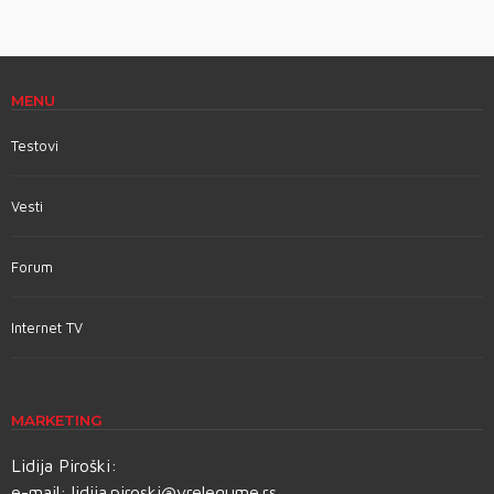
MENU
Testovi
Vesti
Forum
Internet TV
MARKETING
Lidija Piroški:
e-mail:
lidija.piroski@vrelegume.rs