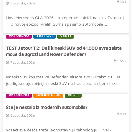
734
8 avgusta, 2026
Novi Mercedes GLA 2026 + kamperom i biciklima kroz Evropu |
U novoj epizodi Vrelih Guma spajamo automobile,...
AKTUELNO
TESTOVI
VESTI
TEST Jetour T2: Da li kineski SUV od 41.000 evra zaista
može da ugrozi Land Rover Defender?
1.65K
7 avgusta, 2026
Kineski SUV koji izaziva Defender, ali igra svoju utakmicu Da li
je stigao najozbiljniji kineski SUV na tradicionalan benzinski...
AKTUELNO
ONLINE PLUS
VESTI
Šta je nestalo iz modernih automobila?
911
6 avgusta, 2026
Vozači sve češće traže jednostavniju tehnologiju Veliki