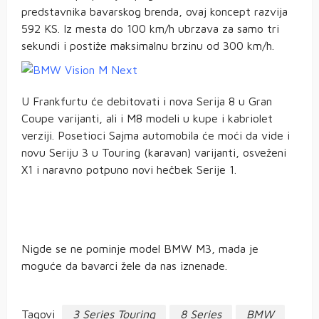
predstavnika bavarskog brenda, ovaj koncept razvija
592 KS. Iz mesta do 100 km/h ubrzava za samo tri
sekundi i postiže maksimalnu brzinu od 300 km/h.
U Frankfurtu će debitovati i nova Serija 8 u Gran
Coupe varijanti, ali i M8 modeli u kupe i kabriolet
verziji. Posetioci Sajma automobila će moći da vide i
novu Seriju 3 u Touring (karavan) varijanti, osveženi
X1 i naravno potpuno novi hečbek Serije 1.
Nigde se ne pominje model BMW M3, mada je
moguće da bavarci žele da nas iznenade.
Tagovi
3 Series Touring
8 Series
BMW