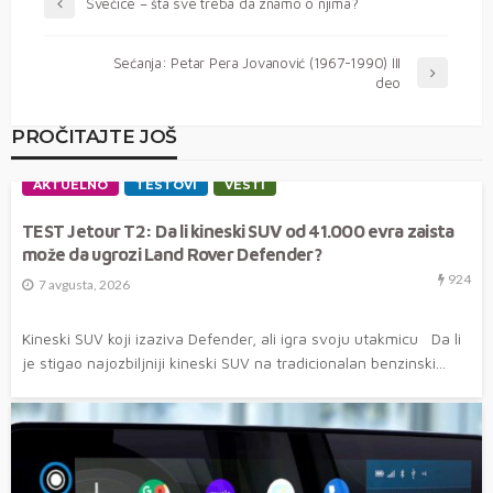
Svećice – šta sve treba da znamo o njima?
Sećanja: Petar Pera Jovanović (1967-1990) III
deo
PROČITAJTE JOŠ
AKTUELNO
TESTOVI
VESTI
TEST Jetour T2: Da li kineski SUV od 41.000 evra zaista
može da ugrozi Land Rover Defender?
924
7 avgusta, 2026
Kineski SUV koji izaziva Defender, ali igra svoju utakmicu Da li
je stigao najozbiljniji kineski SUV na tradicionalan benzinski...