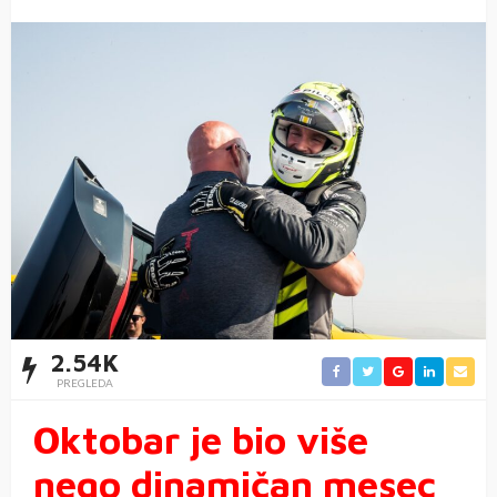
2.54K
PREGLEDA
Oktobar je bio više
nego dinamičan mesec