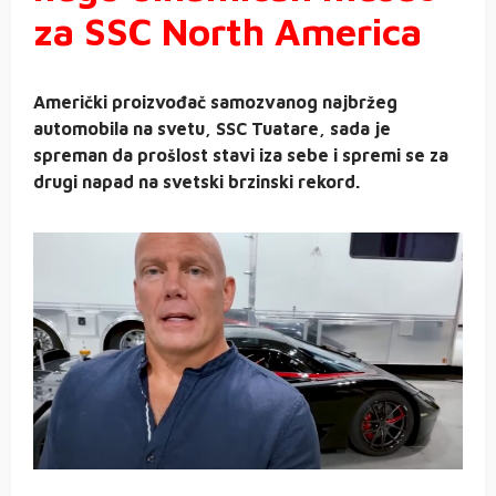
za SSC North America
Američki proizvođač samozvanog najbržeg
automobila na svetu, SSC Tuatare, sada je
spreman da prošlost stavi iza sebe i spremi se za
drugi napad na svetski brzinski rekord.