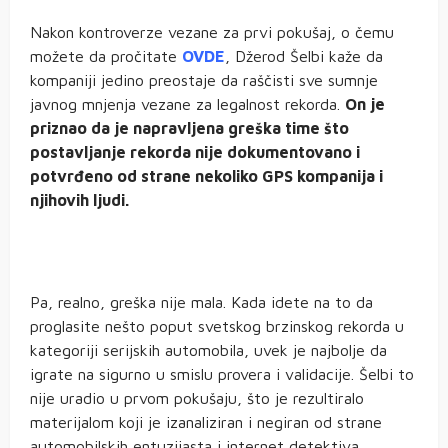
Nakon kontroverze vezane za prvi pokušaj, o čemu
možete da pročitate
OVDE
, Džerod Šelbi kaže da
kompaniji jedino preostaje da raščisti sve sumnje
javnog mnjenja vezane za legalnost rekorda.
On je
priznao da je napravljena greška time što
postavljanje rekorda nije dokumentovano i
potvrđeno od strane nekoliko GPS kompanija i
njihovih ljudi.
Pa, realno, greška nije mala. Kada idete na to da
proglasite nešto poput svetskog brzinskog rekorda u
kategoriji serijskih automobila, uvek je najbolje da
igrate na sigurno u smislu provera i validacije. Šelbi to
nije uradio u prvom pokušaju, što je rezultiralo
materijalom koji je izanaliziran i negiran od strane
automobilskih entuzijasta i internet detektiva.