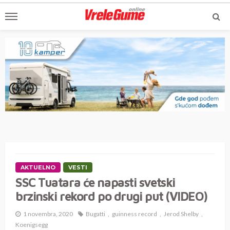
AKTUELNO
VESTI
SSC Tuatara će napasti svetski
brzinski rekord po drugi put (VIDEO)
1 novembra, 2020
Bugatti
guinness record
Jerod Shelby
Koenigsegg