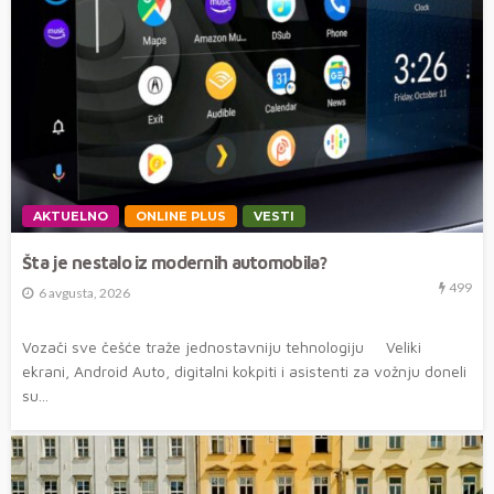
AKTUELNO
ONLINE PLUS
VESTI
Šta je nestalo iz modernih automobila?
499
6 avgusta, 2026
Vozači sve češće traže jednostavniju tehnologiju Veliki
ekrani, Android Auto, digitalni kokpiti i asistenti za vožnju doneli
su...