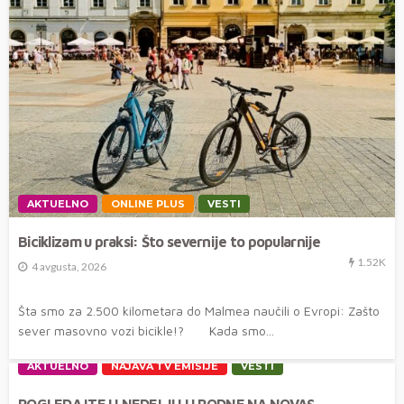
AKTUELNO
ONLINE PLUS
VESTI
Biciklizam u praksi: Što severnije to popularnije
1.52K
4 avgusta, 2026
Šta smo za 2.500 kilometara do Malmea naučili o Evropi: Zašto
sever masovno vozi bicikle!? Kada smo...
AKTUELNO
NAJAVA TV EMISIJE
VESTI
POGLEDAJTE U NEDELJU U PODNE NA NOVAS