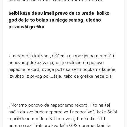
Šelbi kaže da su imali pravo da to urade, koliko
god da je to bolno za njega samog, ujedno
priznavši grešku.
Umesto bilo kakvog „čišćenja napravljenog nereda“ i
ponovnog dokazivanja, on je odlučio da ponovo
napadne rekord, ovoga puta sa svim poukama koje je
izvukao iz prvog pokušaja, tako da greške neće biti.
„Moramo ponovo da napadnemo rekord, i to na taj
način da sve bude neporecivo i neoborivo“, kaže Šelbi
u priloženom videu. S tim u vezi, tim će koristiti
opremu različitih proizvođača GPS opreme, koji će