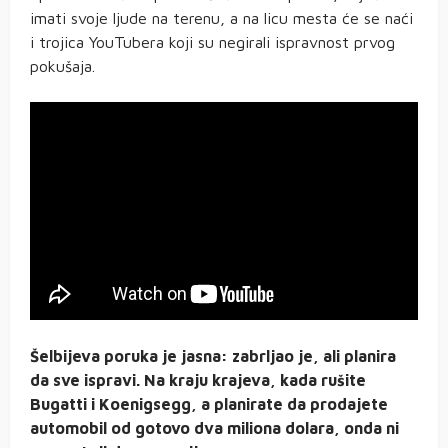
imati svoje ljude na terenu, a na licu mesta će se naći
i trojica YouTubera koji su negirali ispravnost prvog
pokušaja.
Šelbijeva poruka je jasna: zabrljao je, ali planira
da sve ispravi. Na kraju krajeva, kada rušite
Bugatti i Koenigsegg, a planirate da prodajete
automobil od gotovo dva miliona dolara, onda ni