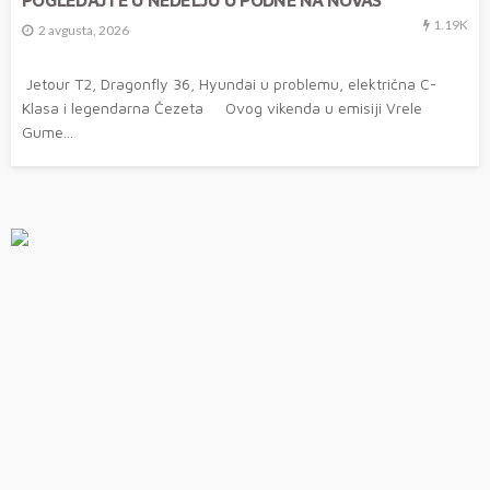
1.19K
2 avgusta, 2026
Jetour T2, Dragonfly 36, Hyundai u problemu, električna C-
Klasa i legendarna Čezeta Ovog vikenda u emisiji Vrele
Gume...