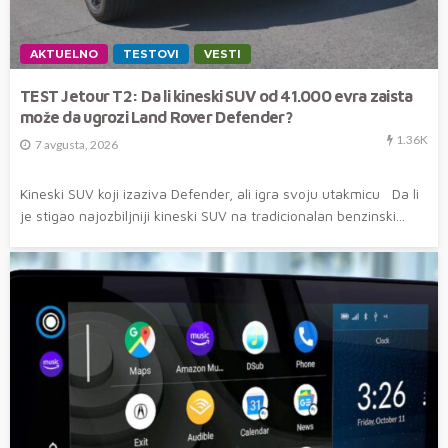
AKTUELNO
TESTOVI
VESTI
TEST Jetour T2: Da li kineski SUV od 41.000 evra zaista
može da ugrozi Land Rover Defender?
1.36K
7 avgusta, 2026
Kineski SUV koji izaziva Defender, ali igra svoju utakmicu Da li
je stigao najozbiljniji kineski SUV na tradicionalan benzinski...