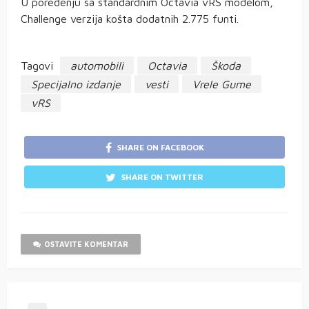
U poređenju sa standardnim Octavia vRS modelom,
Challenge verzija košta dodatnih 2.775 funti.
Tagovi
automobili
Octavia
Škoda
Specijalno izdanje
vesti
Vrele Gume
vRS
SHARE ON FACEBOOK
SHARE ON TWITTER
OSTAVITE KOMENTAR