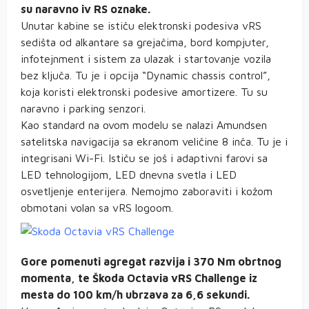
su naravno iv RS oznake.
Unutar kabine se ističu elektronski podesiva vRS
sedišta od alkantare sa grejačima, bord kompjuter,
infotejnment i sistem za ulazak i startovanje vozila
bez ključa. Tu je i opcija “Dynamic chassis control”,
koja koristi elektronski podesive amortizere. Tu su
naravno i parking senzori.
Kao standard na ovom modelu se nalazi Amundsen
satelitska navigacija sa ekranom veličine 8 inča. Tu je i
integrisani Wi-Fi. Ističu se još i adaptivni farovi sa
LED tehnologijom, LED dnevna svetla i LED
osvetljenje enterijera. Nemojmo zaboraviti i kožom
obmotani volan sa vRS logoom.
Gore pomenuti agregat razvija i 370 Nm obrtnog
momenta, te Škoda Octavia vRS Challenge iz
mesta do 100 km/h ubrzava za 6,6 sekundi.