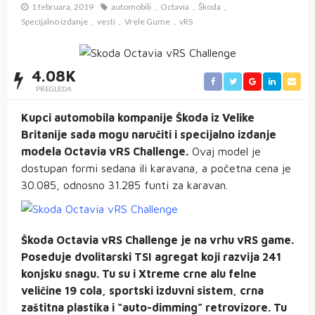
1 februara, 2019
automobili
Octavia
Škoda
Specijalno izdanje
vesti
Vrele Gume
vRS
4.08K
PREGLEDA
Kupci automobila kompanije Škoda iz Velike
Britanije sada mogu naručiti i specijalno izdanje
modela Octavia vRS Challenge.
Ovaj model je
dostupan formi sedana ili karavana, a početna cena je
30.085, odnosno 31.285 funti za karavan.
Škoda Octavia vRS Challenge je na vrhu vRS game.
Poseduje dvolitarski TSI agregat koji razvija 241
konjsku snagu. Tu su i Xtreme crne alu felne
veličine 19 cola, sportski izduvni sistem, crna
zaštitna plastika i “auto-dimming” retrovizore. Tu