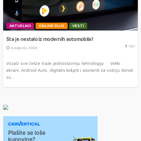
AKTUELNO
ONLINE PLUS
VESTI
Šta je nestalo iz modernih automobila?
767
6 avgusta, 2026
Vozači sve češće traže jednostavniju tehnologiju Veliki
ekrani, Android Auto, digitalni kokpiti i asistenti za vožnju doneli
su...