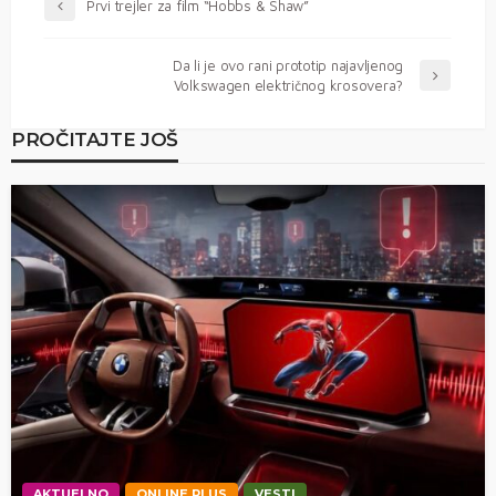
Prvi trejler za film “Hobbs & Shaw”
Da li je ovo rani prototip najavljenog
Volkswagen električnog krosovera?
PROČITAJTE JOŠ
AKTUELNO
ONLINE PLUS
VESTI