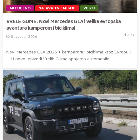
AKTUELNO
NAJAVA TV EMISIJE
VESTI
VRELE GUME: Novi Mercedes GLA i velika evropska
avantura kamperom i biciklima!
398
8 avgusta, 2026
Novi Mercedes GLA 2026 + kamperom i biciklima kroz Evropu |
U novoj epizodi Vrelih Guma spajamo automobile,...