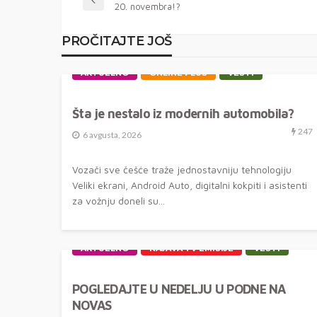
20. novembra!?
PROČITAJTE JOŠ
AKTUELNO
ONLINE PLUS
VESTI
Šta je nestalo iz modernih automobila?
247
6 avgusta, 2026
Vozači sve češće traže jednostavniju tehnologiju
Veliki ekrani, Android Auto, digitalni kokpiti i asistenti
za vožnju doneli su...
AKTUELNO
NAJAVA TV EMISIJE
VESTI
POGLEDAJTE U NEDELJU U PODNE NA
NOVAS