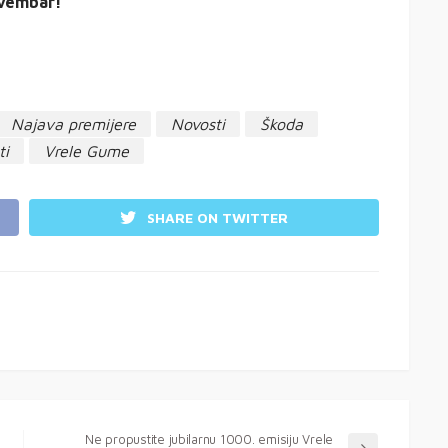
ovembar!
Najava premijere
Novosti
Škoda
ti
Vrele Gume
SHARE ON TWITTER
Ne propustite jubilarnu 1000. emisiju Vrele