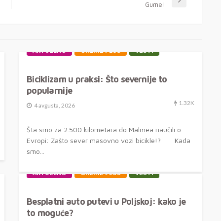
Gume!
AKTUELNO
ONLINE PLUS
VESTI
Biciklizam u praksi: Što severnije to
popularnije
1.32K
4 avgusta, 2026
Šta smo za 2.500 kilometara do Malmea naučili o
Evropi: Zašto sever masovno vozi bicikle!? Kada
smo...
AKTUELNO
ONLINE PLUS
VESTI
Besplatni auto putevi u Poljskoj: kako je
to moguće?