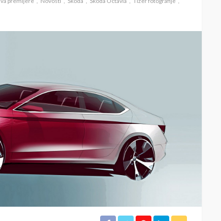
va premijere
Novosti
Škoda
Škoda Octavia
Tizer fotografije