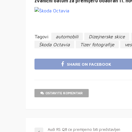
zvanični datum za premijeru odabran 11. n
Tagovi
automobili
Dizejnerske skice
Škoda Octavia
Tizer fotografije
ves
SHARE ON FACEBOOK
OSTAVITE KOMENTAR
Audi RS Q8 će premijerno biti predstavljen