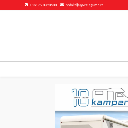
+381 69 4394544
redakcija@vrelegume.rs