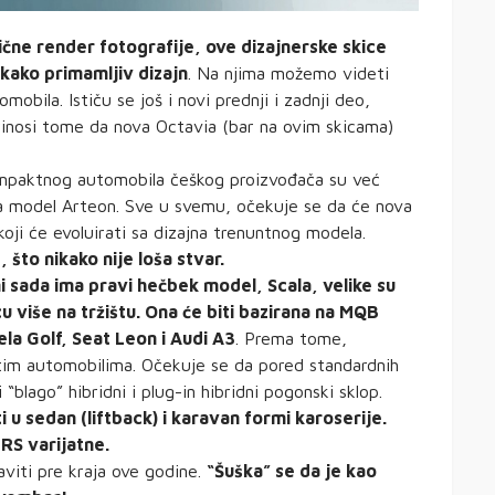
čne render fotografije, ove dizajnerske skice
 kako primamljiv dizajn
. Na njima možemo videti
mobila. Ističu se još i novi prednji i zadnji deo,
prinosi tome da nova Octavia (bar na ovim skicama)
mpaktnog automobila češkog proizvođača su već
na model Arteon. Sve u svemu, očekuje se da će nova
oji će evoluirati sa dizajna trenuntnog modela.
što nikako nije loša stvar.
i sada ima pravi hečbek model, Scala, velike su
u više na tržištu. Ona će biti bazirana na MQB
la Golf, Seat Leon i Audi A3
. Prema tome,
 tim automobilima. Očekuje se da pored standardnih
 “blago” hibridni i plug-in hibridni pogonski sklop.
 u sedan (liftback) i karavan formi karoserije.
 RS varijatne.
viti pre kraja ove godine.
“Šuška” se da je kao