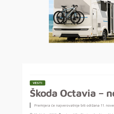
VESTI
Škoda Octavia – no
Premijera će najverovatnije biti održana 11. no