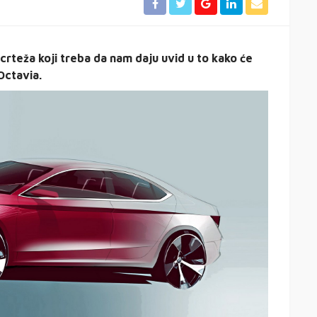
crteža koji treba da nam daju uvid u to kako će
Octavia.