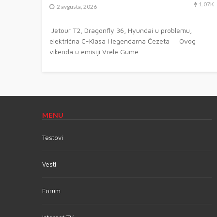
1.07K
2 avgusta, 2026
Jetour T2, Dragonfly 36, Hyundai u problemu,
električna C-Klasa i legendarna Čezeta Ovog
vikenda u emisiji Vrele Gume...
MENU
Testovi
Vesti
Forum