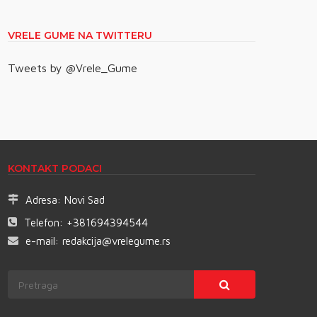
VRELE GUME NA TWITTERU
Tweets by @Vrele_Gume
KONTAKT PODACI
Adresa:
Novi Sad
Telefon:
+381694394544
e-mail:
redakcija@vrelegume.rs