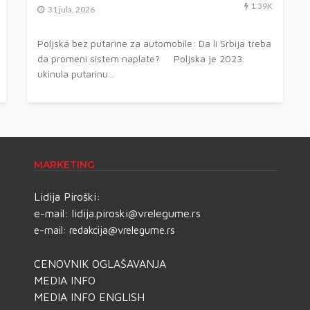
1.39K
31 jula, 2026
Poljska bez putarine za automobile: Da li Srbija treba
da promeni sistem naplate? Poljska je 2023.
ukinula putarinu...
MARKETING
Lidija Piroški:
e-mail:
lidija.piroski@vrelegume.rs
e-mail:
redakcija@vrelegume.rs
CENOVNIK OGLAŠAVANJA
MEDIA INFO
MEDIA INFO ENGLISH