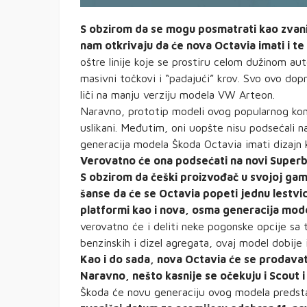
S obzirom da se mogu posmatrati kao zvani
nam otkrivaju da će nova Octavia imati i te
oštre linije koje se prostiru celom dužinom auto
masivni točkovi i “padajući” krov. Svo ovo do
liči na manju verziju modela VW Arteon.
Naravno, prototip modeli ovog popularnog ko
uslikani. Međutim, oni uopšte nisu podsećali 
generacija modela Škoda Octavia imati dizajn k
Verovatno će ona podsećati na novi Superb, 
S obzirom da češki proizvođač u svojoj gam
šanse da će se Octavia popeti jednu lestvic
platformi kao i nova, osma generacija mode
verovatno će i deliti neke pogonske opcije sa
benzinskih i dizel agregata, ovaj model dobije i
Kao i do sada, nova Octavia će se prodavati
Naravno, nešto kasnije se očekuju i Scout i
Škoda će novu generaciju ovog modela predsta