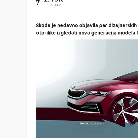
PREGLEDA
Škoda je nedavno objavila par dizajnerskih 
otprilike izgledati nova generacija modela 