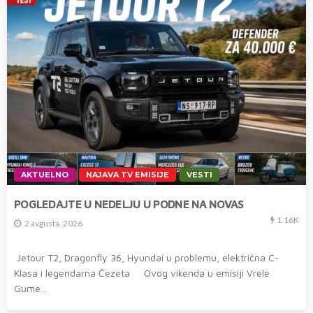
AKTUELNO
NAJAVA TV EMISIJE
VESTI
POGLEDAJTE U NEDELJU U PODNE NA NOVAS
1.16K
2 avgusta, 2026
Jetour T2, Dragonfly 36, Hyundai u problemu, električna C-
Klasa i legendarna Čezeta Ovog vikenda u emisiji Vrele
Gume...