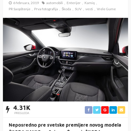
6 februara, 2019
automobili
Enterijer
Kamiq
PR Saopštenje
Prva fotografija
Škoda
SUV
vesti
Vrele Gume
4.31K
PREGLEDA
Neposredno pre svetske premijere novog modela