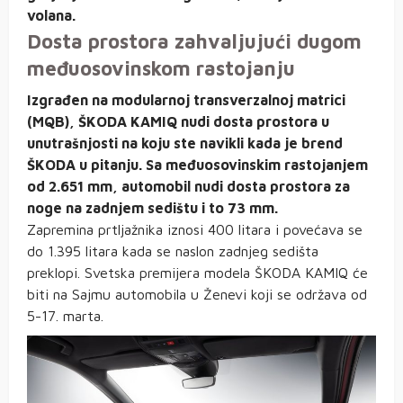
volana.
Dosta prostora zahvaljujući dugom
međuosovinskom rastojanju
Izgrađen na modularnoj transverzalnoj matrici
(MQB), ŠKODA KAMIQ nudi dosta prostora u
unutrašnjosti na koju ste navikli kada je brend
ŠKODA u pitanju. Sa međuosovinskim rastojanjem
od 2.651 mm, automobil nudi dosta prostora za
noge na zadnjem sedištu i to 73 mm.
Zapremina prtljažnika iznosi 400 litara i povećava se
do 1.395 litara kada se naslon zadnjeg sedišta
preklopi. Svetska premijera modela ŠKODA KAMIQ će
biti na Sajmu automobila u Ženevi koji se održava od
5-17. marta.