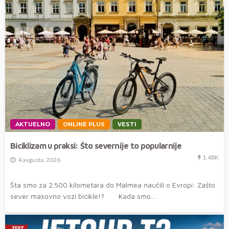
AKTUELNO
ONLINE PLUS
VESTI
Biciklizam u praksi: Što severnije to popularnije
1.48K
4 avgusta, 2026
Šta smo za 2.500 kilometara do Malmea naučili o Evropi: Zašto
sever masovno vozi bicikle!? Kada smo...