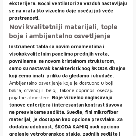
eksterijera. Bočni ventilatori za vazduh nastavljaju
se na vrata što vizuelno daje osećaj još veće
prostranosti.
Novi kvalitetniji materijali, tople
boje i ambijentalno osvetljenje
Instrument tabla sa novim ornamentima i
visokokvalitetnim panelima prednjih vrata,
površinama sa novom kristalnom strukturom,
samo su nastavak karakterističnog ŠKODA dizajna
koji ćemo imati priliku da gledamo i ubuduće.
Ambijentalno osvetljenje koje je dostupno u boji
bakra, crvenoj ili beloj, takođe doprinosi osećaju
prijatne atmosfere.
Boje vizuelno naglašavaju
tonove enterijera i interesantan kontrast šavova
na presvlakama sedišta. Suedia, fini mikrofiber
materijal, je dostupan kao opciona presvlaka. Za
dodatnu udobnost, ŠKODA KAMIQ nudi opciono
grejanje vetrobranskog stakla, zadnjih sedišta i