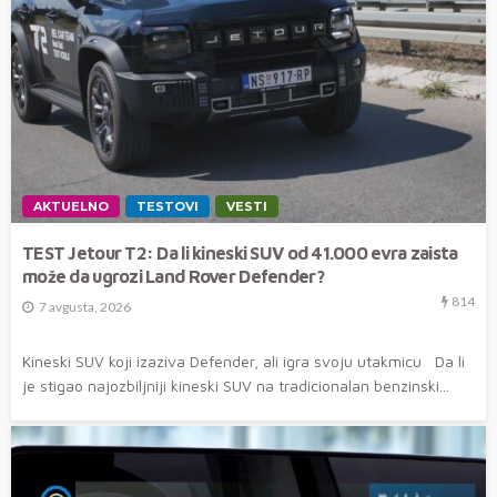
AKTUELNO
TESTOVI
VESTI
TEST Jetour T2: Da li kineski SUV od 41.000 evra zaista
može da ugrozi Land Rover Defender?
814
7 avgusta, 2026
Kineski SUV koji izaziva Defender, ali igra svoju utakmicu Da li
je stigao najozbiljniji kineski SUV na tradicionalan benzinski...