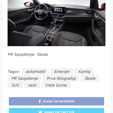
PR Saopštenje: Škoda
Tagovi
automobili
Enterijer
Kamiq
PR Saopštenje
Prva fotografija
Škoda
SUV
vesti
Vrele Gume
SHARE ON FACEBOOK
SHARE ON TWITTER