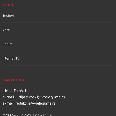
MENU
Testovi
Vesti
Forum
Internet TV
MARKETING
Lidija Piroški:
e-mail:
lidija.piroski@vrelegume.rs
e-mail:
redakcija@vrelegume.rs
CENOVNIK OGLAŠAVANJA