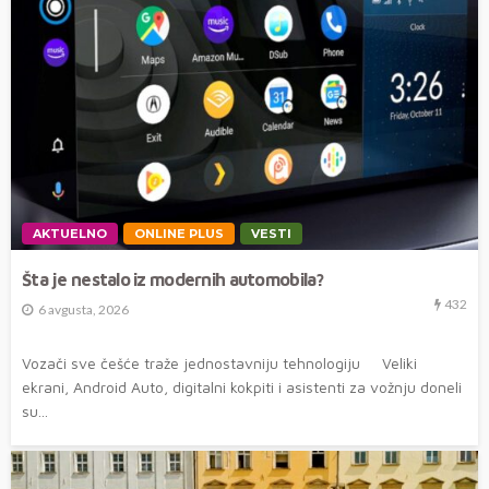
AKTUELNO
ONLINE PLUS
VESTI
Šta je nestalo iz modernih automobila?
432
6 avgusta, 2026
Vozači sve češće traže jednostavniju tehnologiju Veliki
ekrani, Android Auto, digitalni kokpiti i asistenti za vožnju doneli
su...