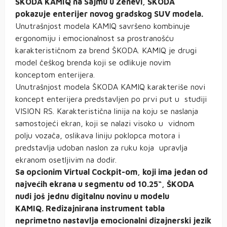
ŠKODA KAMIQ na Sajmu u Ženevi, ŠKODA
pokazuje enterijer novog gradskog SUV modela.
Unutrašnjost modela KAMIQ savršeno kombinuje
ergonomiju i emocionalnost sa prostranošću
karakterističnom za brend ŠKODA. KAMIQ je drugi
model češkog brenda koji se odlikuje novim
konceptom enterijera.
Unutrašnjost modela ŠKODA KAMIQ karakteriše novi
koncept enterijera predstavljen po prvi put u studiji
VISION RS. Karakteristična linija na koju se naslanja
samostojeći ekran, koji se nalazi visoko u vidnom
polju vozača, oslikava liniju poklopca motora i
predstavlja udoban naslon za ruku koja upravlja
ekranom osetljivim na dodir.
Sa opcionim Virtual Cockpit-om, koji ima jedan od
najvećih ekrana u segmentu od 10.25“, ŠKODA
nudi još jednu digitalnu novinu u modelu
KAMIQ. Redizajnirana instrument tabla
neprimetno nastavlja emocionalni dizajnerski jezik