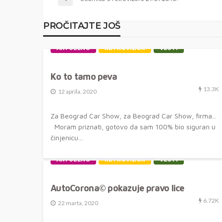
PROČITAJTE JOŠ
AKTUELNO
RETROVIZOR
VESTI
Ko to tamo peva
13.3K
12 aprila, 2020
Za Beograd Car Show, za Beograd Car Show, firma...
Moram priznati, gotovo da sam 100% bio siguran u
činjenicu...
AKTUELNO
RETROVIZOR
VESTI
AutoCorona© pokazuje pravo lice
6.72K
22 marta, 2020