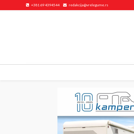
+381 69 4394544
redakcija@vrelegume.rs