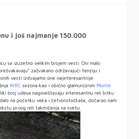
onu i još najmanje 150.000
 sa izuzetno velikim brojem vesti. Oni malo
„prežvakavaju“ zažvakano održavajući tenziju i
onih vesti izdvajamo one najinteresantnije.
išnja
WRC
sezona kao i obično glamuroznim
Monte
iki broj udesa nagoveštavaju interesantnu reli bitku
ledalo na početku veka i četvorotočkaša, dočarao nam
ekstu prvog reli takmičenja na svetu.