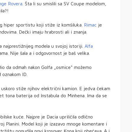
nge Rovera
. Šta li su smislili sa SV Coupe modelom,
la?!
hiper sportistu koji stiže iz komšiluka.
Rimac
je
ovima. Dečki imaju hrabrosti ali i znanja.
najprestižnijeg modela u svojoj istoriji.
Alfa
. Nije šala a i odgovornost je baš velika.
vrdio da odmah nakon Golfa „osmice“ možemo
 oznakom ID.
uskoro stiže njihov električni kamion. E jedva čekam
et tona baterija od Instabula do Minhena. Ima da se
lske kuće. Najpre je Dacia upriličila odlično
roj Planini. Model koji je izazavo mnoge komentare i
tržištu ponudila novi krosover Kona koji obećava. A i