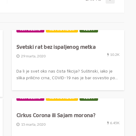
AKTUELNO
RETROVIZOR
VESTI
Svetski rat bez ispaljenog metka
10.2K
29 marta, 2020
Da li je svet oko nas čista fikcija? Suštinski, iako je
slika prilično crna, COVID-19 nas je bar osvestio po...
AKTUELNO
RETROVIZOR
VESTI
Cirkus Corona ili Sajam morona?
6.45K
15 marta, 2020