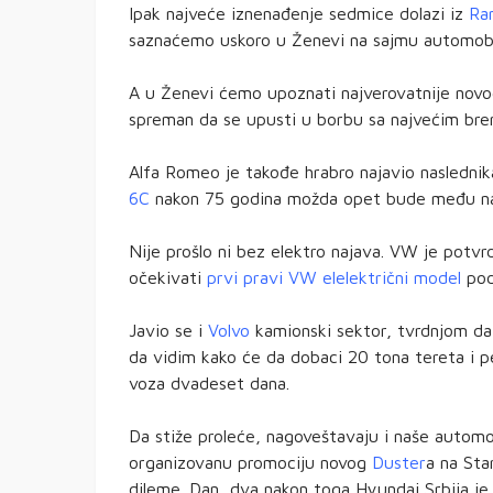
Ipak najveće iznenađenje sedmice dolazi iz
Ra
saznaćemo uskoro u Ženevi na sajmu automobi
A u Ženevi ćemo upoznati najverovatnije novog 
spreman da se upusti u borbu sa najvećim brend
Alfa Romeo je takođe hrabro najavio naslednika 
6C
nakon 75 godina možda opet bude među nama
Nije prošlo ni bez elektro najava. VW je pot
očekivati
prvi pravi VW elelektrični model
pod
Javio se i
Volvo
kamionski sektor, tvrdnjom da 
da vidim kako će da dobaci 20 tona tereta i p
voza dvadeset dana.
Da stiže proleće, nagoveštavaju i naše automobi
organizovanu promociju novog
Duster
a na Sta
dileme. Dan, dva nakon toga Hyundai Srbija je 