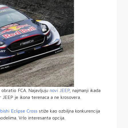
e obratio FCA. Najavljuju
novi JEEP
, najmanji ikada
 JEEP je ikona terenaca a ne krosovera.
bishi Eclipse Cross
stiže kao ozbiljna konkurencija
elima. Vrlo interesanta opcija.