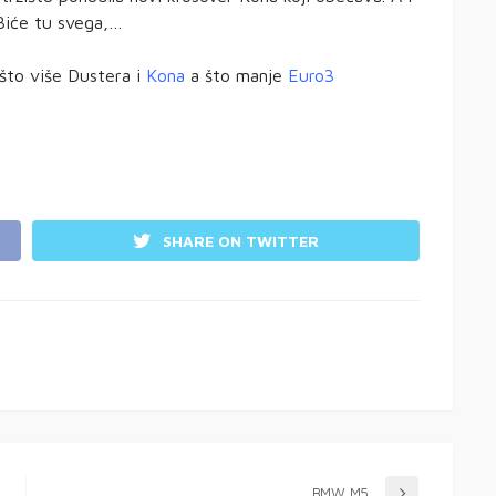
 Biće tu svega,…
 što više Dustera i
Kona
a što manje
Euro3
SHARE ON TWITTER
BMW M5