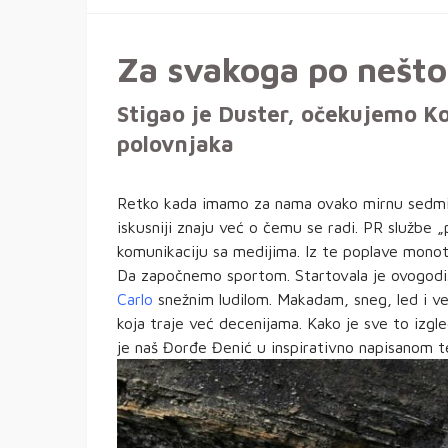
Za svakoga po nešto
Stigao je Duster, očekujemo K
polovnjaka
Retko kada imamo za nama ovako mirnu sedmicu
iskusniji znaju već o čemu se radi. PR službe 
komunikaciju sa medijima. Iz te poplave monot
Da započnemo sportom. Startovala je ovogod
Carlo
snežnim ludilom. Makadam, sneg, led i vel
koja traje već decenijama. Kako je sve to izg
je naš Đorđe Đenić u inspirativno napisanom t