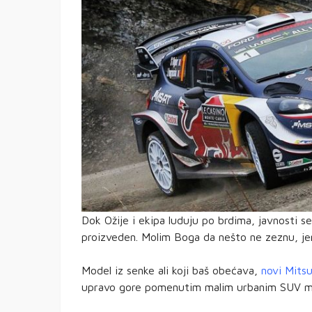
Dok Ožije i ekipa luduju po brdima, javnosti s
proizveden. Molim Boga da nešto ne zeznu, jer
Model iz senke ali koji baš obećava,
novi Mitsu
upravo gore pomenutim malim urbanim SUV mod