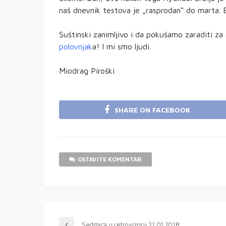
naš dnevnik testova je „rasprodan“ do marta.
Suštinski zanimljivo i da pokušamo zaraditi za
polovnjak
a! I mi smo ljudi.
Miodrag Piroški
SHARE ON FACEBOOK
OSTAVITE KOMENTAR
Sedmica u retrovizoru 21.01.2018.